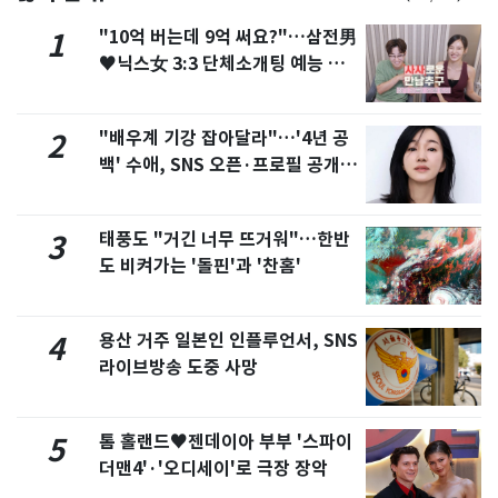
"10억 버는데 9억 써요?"…삼전男
1
♥닉스女 3:3 단체소개팅 예능 화
제
"배우계 기강 잡아달라"…'4년 공
2
백' 수애, SNS 오픈·프로필 공개
화제
태풍도 "거긴 너무 뜨거워"…한반
3
도 비켜가는 '돌핀'과 '찬홈'
용산 거주 일본인 인플루언서, SNS
4
라이브방송 도중 사망
톰 홀랜드♥젠데이아 부부 '스파이
5
더맨4'·'오디세이'로 극장 장악