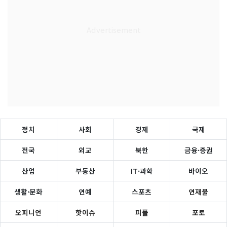
정치
사회
경제
국제
전국
외교
북한
금융·증권
산업
부동산
IT·과학
바이오
생활·문화
연예
스포츠
연재물
오피니언
핫이슈
피플
포토