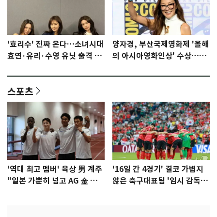
'효리수' 진짜 온다…소녀시대
양자경, 부산국제영화제 '올해
효연·유리·수영 유닛 출격 [N
의 아시아영화인상' 수상…15
이슈]
년만에 부산 온다
스포츠
'역대 최고 멤버' 육상 男 계주
'16일 간 4경기' 결코 가볍지
"일본 가뿐히 넘고 AG 金 따겠
않은 축구대표팀 '임시 감독'
다"
무게