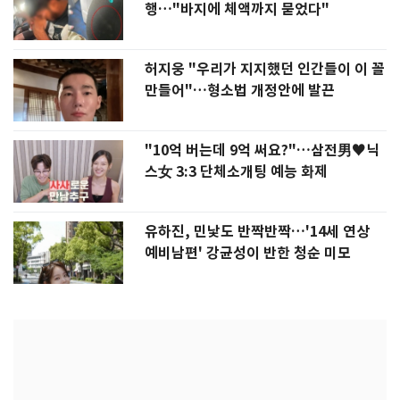
행…"바지에 체액까지 묻었다"
허지웅 "우리가 지지했던 인간들이 이 꼴
만들어"…형소법 개정안에 발끈
"10억 버는데 9억 써요?"…삼전男♥닉
스女 3:3 단체소개팅 예능 화제
유하진, 민낯도 반짝반짝…'14세 연상
예비남편' 강균성이 반한 청순 미모