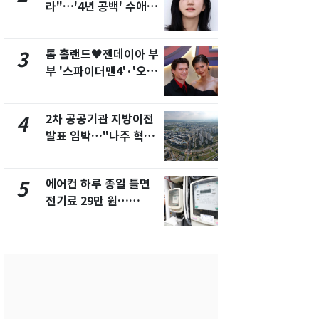
라"…'4년 공백' 수애,
나나킥 베이
SNS 오픈·프로필 공개
의 깜짝 선물
화제
톰 홀랜드♥젠데이아 부
축구협회, 
3
8
부 '스파이더맨4'·'오디
들 10여명 대
세이'로 극장 장악
대' 의혹…
픽 예선 등
2차 공공기관 지방이전
전남광주통
4
9
발표 임박…"나주 혁신
무부시장 후
도시 최적"
윤난실 지명
에어컨 하루 종일 틀면
美 상원 클
5
10
전기료 29만 원…
리 난항…민
450kWh 넘으면 '요금
·AML 보완
폭탄'