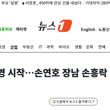
실종'
서장훈, 450억에 강남 건물 내놨다…기대차익 280억
"
립토허브
해피펫
English
노동신
|
|
산업
증권
부동산
ITㆍ과학
바이오
생활ㆍ문화
연예
영 시작…손연호 장남 손흥락
구글에서 뉴스1 즐겨찾기