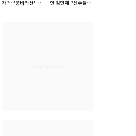
가"…'풍비박산' 축
연 김민재 "선수들도
구협회장 후보 '실종'
못 하기는 했다"