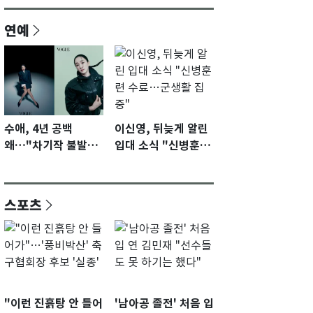
연예
수애, 4년 공백
이신영, 뒤늦게 알린
왜…"차기작 불발…
입대 소식 "신병훈련
계속 편성 기다리고
수료…군생활 집중"
있다"
스포츠
"이런 진흙탕 안 들어
'남아공 졸전' 처음 입