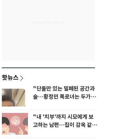
핫뉴스
"단둘만 있는 밀폐된 공간과
술…황정민 폭로녀는 두가지
에 집착했다"
"내 '치부'까지 시모에게 보
고하는 남편…집이 감옥 같
다" 아내 고통