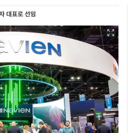
자 대표로 선임
"캐리비안 베이 여자 탈
6
의실에 남자가 있어
요"…경찰 수사
2600만명 사로잡은 '바
7