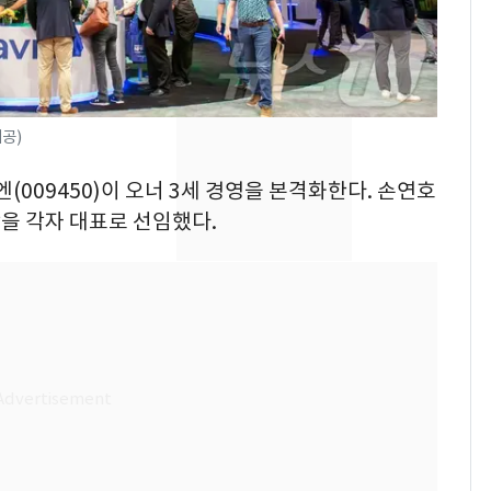
나나킥 베이비'…농심
의 깜짝 선물
축구협회, 외국인 심판
8
들 10여명 대상 '성 접
대' 의혹…월드컵·올림
제공)
픽 예선 등
전남광주통합특별시 정
9
엔(009450)이 오너 3세 경영을 본격화한다. 손연호
무부시장 후보 백승주·
을 각자 대표로 선임했다.
윤난실 지명
美 상원 클래리티법 처
10
리 난항…민주당 "윤리
·AML 보완 우선"