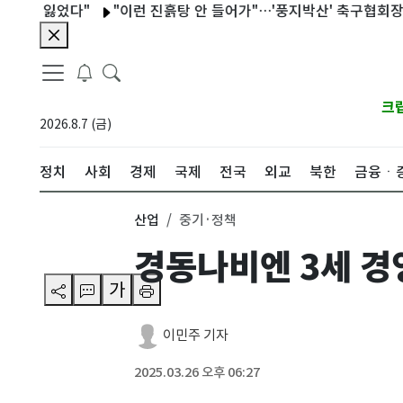
잃었다"
"이런 진흙탕 안 들어가"…'풍지박산' 축구협회장 후보 '
크
2026.8.7 (금)
정치
사회
경제
국제
전국
외교
북한
금융ㆍ
산업
중기·정책
경동나비엔 3세 경
가
이민주 기자
2025.03.26 오후 06:27