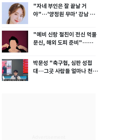
"자네 부인은 잘 끝날 거
야"…'양정원 무마' 강남 경
찰, 다른 돈도 받은 정황
"예비 신랑 절친이 전신 먹물
문신, 해외 도피 준비"…예비
신부 '혼란'
박문성 "축구협, 심판 성접
대…그곳 사람들 얼마나 천박
한지 보여준 것"