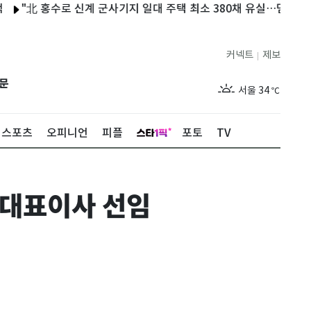
北 홍수로 신계 군사기지 일대 주택 최소 380채 유실…댐 붕괴 가능성
커넥트
제보
|
제주
31
℃
문
서울
34
℃
부산
33
℃
스포츠
오피니언
피플
포토
TV
대구
34
℃
인천
36
℃
 대표이사 선임
광주
35
℃
대전
34
℃
울산
32
℃
강릉
30
℃
제주
31
℃