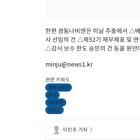
한편 경동나비엔은 이날 주총에서 △배
사 선임의 건 △제52기 재무제표 및 
△감사 보수 한도 승인의 건 등을 원안
minju@news1.kr
관련 키워드
경동나비엔
오너
3세경영
손연호
이민주 기자