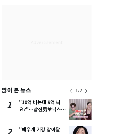
서울
34
℃
부산
33
℃
대구
34
℃
인천
36
℃
광주
35
℃
대전
34
℃
울산
32
℃
강릉
30
℃
많이 본 뉴스
1
/
2
제주
31
℃
"10억 버는데 9억 써
"캐리비안 
1
6
요?"…삼전男♥닉스女
의실에 남자
3:3 단체소개팅 예능 화
요"…경찰 
제
"배우계 기강 잡아달
2600만명 
2
7