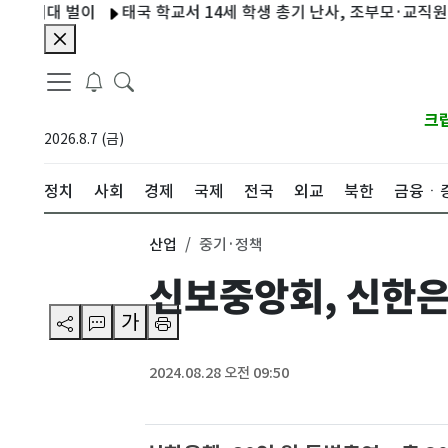
최대 벌이
태국 학교서 14세 학생 총기 난사, 조부모·교직원 7명 살
크
2026.8.7 (금)
정치
사회
경제
국제
전국
외교
북한
금융ㆍ
산업
중기·정책
신보중앙회, 신한은
가
2024.08.28 오전 09:50