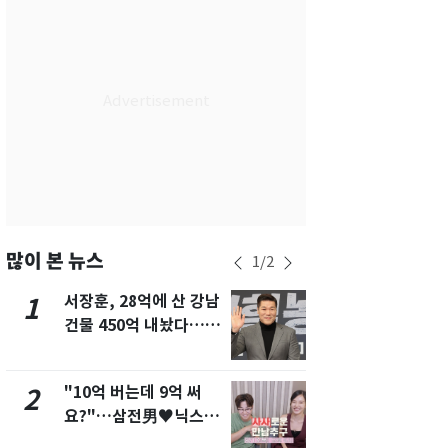
서울
30
℃
부산
29
℃
대구
31
℃
인천
31
℃
광주
31
℃
대전
29
℃
울산
29
℃
많이 본 뉴스
1
/
2
강릉
26
℃
서장훈, 28억에 산 강남
13호 태풍 '
1
6
건물 450억 내놨다…세
키나와·가고
제주
28
℃
후 차익 280억 '잭팟'
근…26만명
"10억 버는데 9억 써
"캐리비안 
2
7
요?"…삼전男♥닉스女
의실에 남자
3:3 단체소개팅 예능 화
요"…경찰 