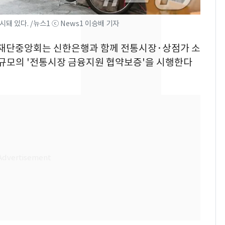
전남광주 화정역 인근서
8
돼 있다. /뉴스1 ⓒ News1 이승배 기자
교통사고로 40대 심정
지…6명 부상
보증재단중앙회는 신한은행과 함께 전통시장·상점가 소
 규모의 '전통시장 금융지원 협약보증'을 시행한다
[단독]중수청 가는 검찰
9
수사관 경력 합산 추
진…법무사·집행관 '혜
택' 유지
축구협회, 외국인 심판
10
들 10여명 대상 '성 접
대' 의혹…월드컵·올림
픽 예선 등