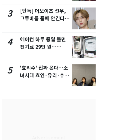
제
[단독] 더보이즈 선우,
전남광주 화
3
8
그루비룸 품에 안긴다…
교통사고로 
앳에어리어와 전속계약
지…6명 부
에어컨 하루 종일 틀면
[단독]중수
4
9
전기료 29만 원…
수사관 경력
450kWh 넘으면 '요금
진…법무사·
폭탄'
택' 유지
'효리수' 진짜 온다…소
축구협회, 
5
10
녀시대 효연·유리·수영
들 10여명 대
유닛 출격 [N이슈]
대' 의혹…
픽 예선 등