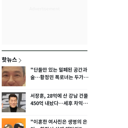
핫뉴스
"단둘만 있는 밀폐된 공간과
술…황정민 폭로녀는 두가지
에 집착했다"
서장훈, 28억에 산 강남 건물
450억 내놨다…세후 차익
280억 '잭팟'
"이혼한 여사친은 생명의 은