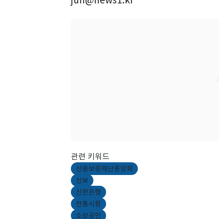
jun@news1.kr
관련 키워드
신용보증재단중앙회
신보
신한은행
전통시장
소상공인