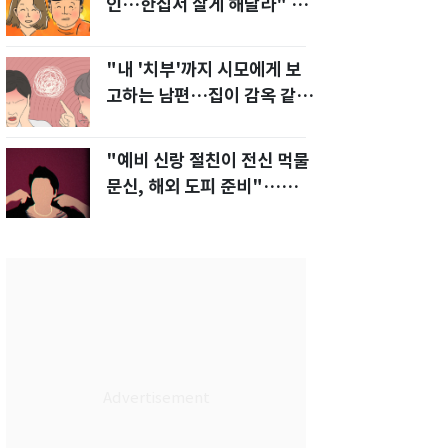
인…한집서 살게 해달라" 남
편 요구에 '절망'
"내 '치부'까지 시모에게 보
고하는 남편…집이 감옥 같
다" 아내 고통
"예비 신랑 절친이 전신 먹물
문신, 해외 도피 준비"…예비
신부 '혼란'