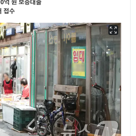
00억 원 보증대출
 접수
13호 태풍 '돌핀' 日오
6
키나와·가고시마현 접
근…26만명 대피령
"캐리비안 베이 여자 탈
7
의실에 남자가 있어
요"…경찰 수사