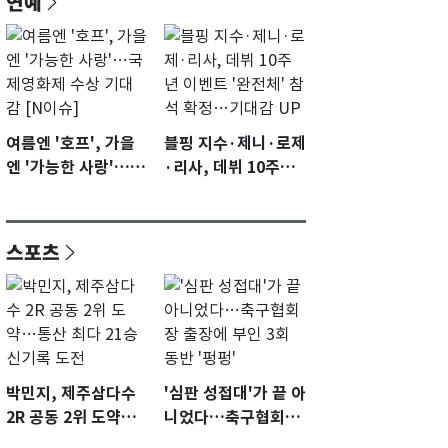
연예
여름엔 '호프', 가을
블핑 지수·제니·로제
엔 '가능한 사랑'…국
·리사, 데뷔 10주년
제영화제 수상 기대
이벤트 '완전체' 참석
감 [N이슈]
확정…기대감 UP
스포츠
박민지, 제주삼다수
'심판 성접대'가 끝 아
2R 공동 2위 도약…
니었다…축구협회장
통산 최다 21승 신기
출장에 부인 3회 동반