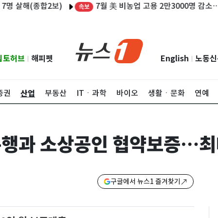
7월 美 비농업 고용 2만3000명 감소…실업률 
해(종합2보)
속보
립토허브
해피펫
English
노동신
|
|
산업
증권
부동산
ITㆍ과학
바이오
생활ㆍ문화
연예
행과 소상공인 협약보증…최대
구글에서 뉴스1 즐겨찾기