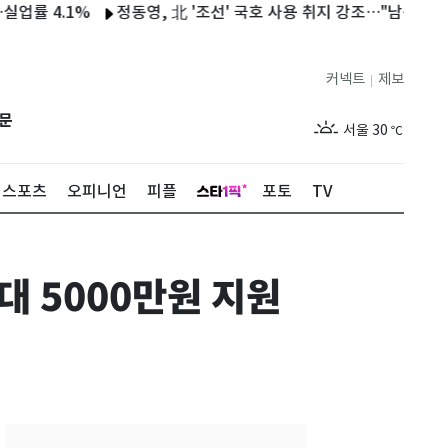
4.1%
정동영, 北 '조선' 국호 사용 취지 강조…"남북정상 간 합
커넥트
제보
|
제주
28
℃
문
서울
30
℃
부산
29
℃
스포츠
오피니언
피플
포토
TV
대구
31
℃
인천
31
℃
 5000만원 지원
광주
31
℃
대전
29
℃
울산
29
℃
강릉
26
℃
제주
28
℃