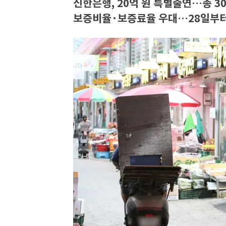
신한은행, 20억 원 특별출연…총 3
보증비율·보증료율 우대…28일부터