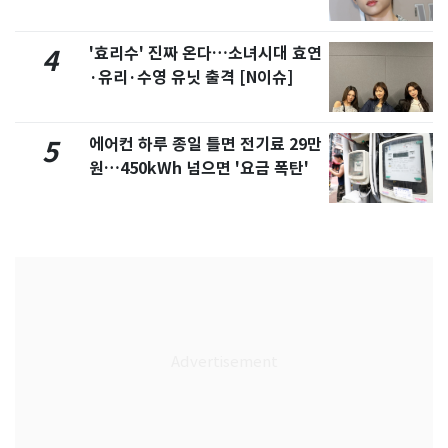
'효리수' 진짜 온다…소녀시대 효연
4
·유리·수영 유닛 출격 [N이슈]
에어컨 하루 종일 틀면 전기료 29만
5
원…450kWh 넘으면 '요금 폭탄'