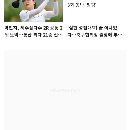
박민지, 제주삼다수 2R 공동 2
'심판 성접대'가 끝 아니었
위 도약…통산 최다 21승 신기
다…축구협회장 출장에 부인
록 도전
3회 동반 '펑펑'