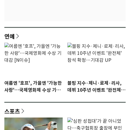
연예
여름엔 '호프', 가을엔 '가능한
블핑 지수·제니·로제·리사,
사랑'…국제영화제 수상 기대
데뷔 10주년 이벤트 '완전체'
감 [N이슈]
참석 확정…기대감 UP
스포츠