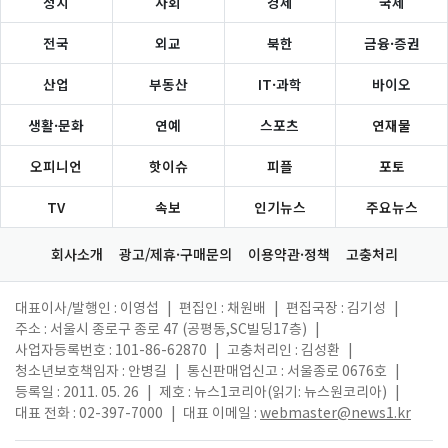
정치
사회
경제
국제
전국
외교
북한
금융·증권
산업
부동산
IT·과학
바이오
생활·문화
연예
스포츠
연재물
오피니언
핫이슈
피플
포토
TV
속보
인기뉴스
주요뉴스
회사소개
광고/제휴·구매문의
이용약관·정책
고충처리
대표이사/발행인 : 이영섭
|
편집인 : 채원배
|
편집국장 : 김기성
|
주소 : 서울시 종로구 종로 47 (공평동,SC빌딩17층)
|
사업자등록번호 : 101-86-62870
|
고충처리인 : 김성환
|
청소년보호책임자 : 안병길
|
통신판매업신고 : 서울종로 0676호
|
등록일 : 2011. 05. 26
|
제호 : 뉴스1코리아(읽기: 뉴스원코리아)
|
대표 전화 : 02-397-7000
|
대표 이메일 :
webmaster@news1.kr