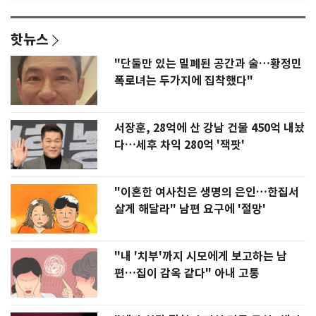
핫뉴스
"단둘만 있는 밀폐된 공간과 술…황정민
폭로녀는 두가지에 집착했다"
서장훈, 28억에 산 강남 건물 450억 내놨
다…세후 차익 280억 '잭팟'
"이혼한 여사친은 생명의 은인…한집서
살게 해달라" 남편 요구에 '절망'
"내 '치부'까지 시모에게 보고하는 남
편…집이 감옥 같다" 아내 고통