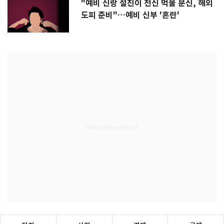
"예비 신랑 절친이 전신 먹물 문신, 해외
도피 준비"…예비 신부 '혼란'