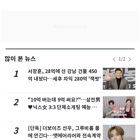
많이 본 뉴스
1
/
2
서장훈, 28억에 산 강남 건물 450
1
억 내놨다…세후 차익 280억 '잭팟'
"10억 버는데 9억 써요?"…삼전男
2
♥닉스女 3:3 단체소개팅 예능 화
제
[단독] 더보이즈 선우, 그루비룸 품
3
에 안긴다…앳에어리어와 전속계약