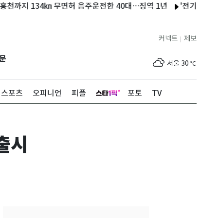
지 134㎞ 무면허 음주운전한 40대…징역 1년
'전기료 3배' 폭
커넥트
제보
|
제주
30
℃
문
서울
30
℃
부산
30
℃
스포츠
오피니언
피플
포토
TV
대구
30
℃
인천
32
℃
 출시
광주
31
℃
대전
30
℃
울산
30
℃
강릉
26
℃
제주
30
℃