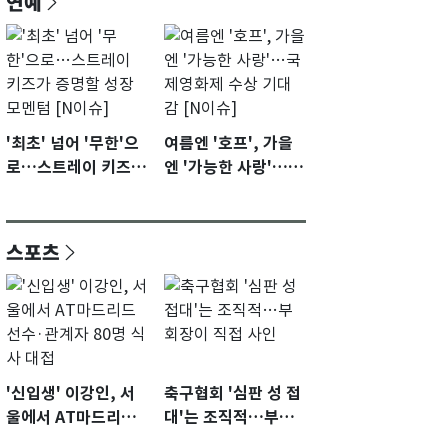
연예
'최초' 넘어 '무한'으
여름엔 '호프', 가을
로…스트레이 키즈가
엔 '가능한 사랑'…국
증명할 성장 모멘텀
제영화제 수상 기대
[N이슈]
감 [N이슈]
스포츠
'신입생' 이강인, 서
축구협회 '심판 성 접
울에서 AT마드리드
대'는 조직적…부회
선수·관계자 80명 식
장이 직접 사인