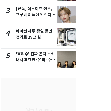
제
택' 유지
[단독] 더보이즈 선우,
"캐리비안 
3
8
그루비룸 품에 안긴다…
의실에 남자
앳에어리어와 전속계약
요"…경찰 
에어컨 하루 종일 틀면
전남광주 화
4
9
전기료 29만 원…
교통사고로 
450kWh 넘으면 '요금
지…6명 부
폭탄'
'효리수' 진짜 온다…소
'심판 성접대
5
10
녀시대 효연·유리·수영
었다…축구
유닛 출격 [N이슈]
에 부인 3회 