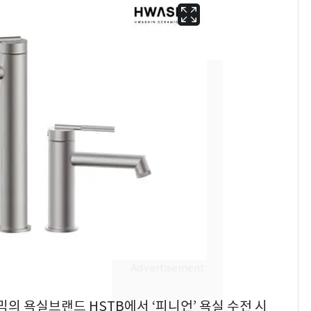
13호 태풍 '돌핀' 日오
6
키나와·가고시마현 접
근…26만명 대피령
[단독]중수청 가는 검찰
7
수사관 경력 합산 추
믹의 욕실브랜드 HSTB에서 ‘피니언’ 욕실 수전 시
진…법무사·집행관 '혜