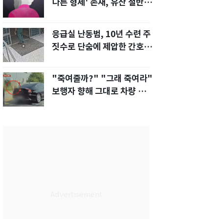
다른 형제' 존재, 유산 절반 가
져가나"
응급실 난동범, 10년 수련 주
짓수로 단숨에 제압한 간호사
화제[영상]
"죽여줄까?" "그래 죽여라"
보행자 향해 그대로 차량 돌진
한 운전자[영상]