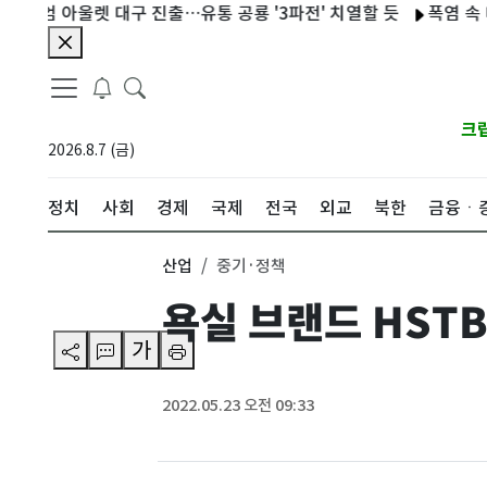
 아울렛 대구 진출…유통 공룡 '3파전' 치열할 듯
폭염 속 대구 
크
2026.8.7 (금)
정치
사회
경제
국제
전국
외교
북한
금융ㆍ
산업
중기·정책
욕실 브랜드 HSTB
가
2022.05.23 오전 09:33