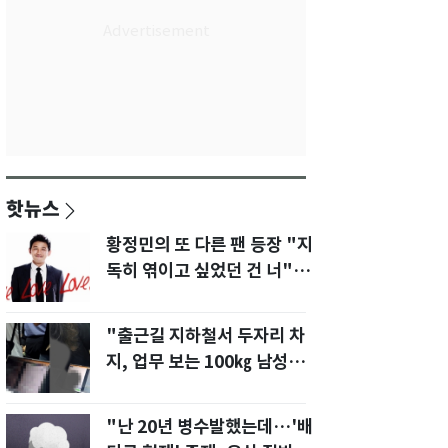
핫뉴스
황정민의 또 다른 팬 등장 "지
독히 엮이고 싶었던 건 너" 폭
로녀 직격
"출근길 지하철서 두자리 차
지, 업무 보는 100㎏ 남성…
부딪히면 신경질"
"난 20년 병수발했는데…'배