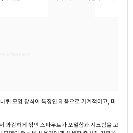
택' 유지
"캐리비안 베이 여자 탈
8
의실에 남자가 있어
요"…경찰 수사
전남광주 화정역 인근서
9
교통사고로 40대 심정
지…6명 부상
'심판 성접대'가 끝 아니
10
었다…축구협회장 출장
에 부인 3회 동반 '펑펑'
바퀴 모양 장식이 특징인 제품으로 기계적이고, 미
서 과감하게 꺾인 스파우트가 포멀함과 시크함을 고