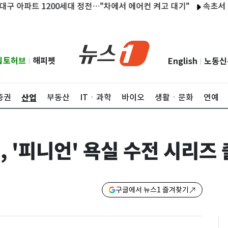
아파트 1200세대 정전…"차에서 에어컨 켜고 대기"
속초서 홍천까
립토허브
해피펫
English
노동신
|
|
산업
증권
부동산
ITㆍ과학
바이오
생활ㆍ문화
연예
, '피니언' 욕실 수전 시리즈
구글에서 뉴스1 즐겨찾기