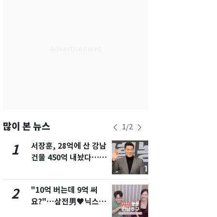
서울
30
℃
부산
30
℃
대구
30
℃
인천
32
℃
광주
31
℃
대전
30
℃
울산
30
℃
많이 본 뉴스
1
/
2
강릉
26
℃
서장훈, 28억에 산 강남
13호 태풍 '
1
6
건물 450억 내놨다…세
키나와·가고
제주
30
℃
후 차익 280억 '잭팟'
근…26만명
"10억 버는데 9억 써
[단독]중수
2
7
요?"…삼전男♥닉스女
수사관 경력
3:3 단체소개팅 예능 화
진…법무사·