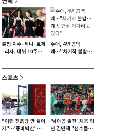
연예
블핑 지수·제니·로제
수애, 4년 공백
·리사, 데뷔 10주년
왜…"차기작 불발…
이벤트 '완전체' 참석
계속 편성 기다리고
확정…기대감 UP
있다"
스포츠
"이런 진흙탕 안 들어
'남아공 졸전' 처음 입
가"…'풍비박산' 축
연 김민재 "선수들도
구협회장 후보 '실종'
못 하기는 했다"