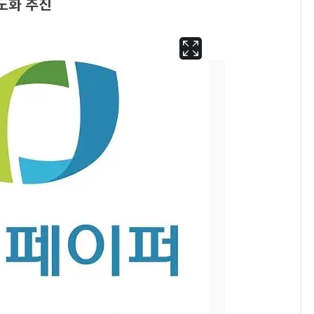
도화 추진
"캐리비안 베이 여자 탈
6
의실에 남자가 있어
요"…경찰 수사
축구협회, 외국인 심판
7
들 10여명 대상 '성 접
대' 의혹…월드컵·올림