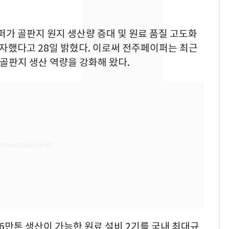
픽 예선 등
美 상원 클래리티법 처
8
리 난항…민주당 "윤리
퍼가 골판지 원지 생산량 증대 및 원료 품질 고도화
·AML 보완 우선"
자했다고 28일 밝혔다. 이로써 전주페이퍼는 최근
 골판지 생산 역량을 강화해 왔다.
전남광주 화정역 인근서
9
교통사고로 40대 심정
지…6명 부상
[속보] 프로야구, 이번
10
주말까지 '올 스톱'…다
음 주 재개
6만톤 생산이 가능한 원료 설비 2기를 국내 최대규