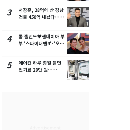
화제
픽 예선 등
서장훈, 28억에 산 강남
美 상원 클
3
8
건물 450억 내놨다…세
리 난항…민
후 차익 280억 '잭팟'
·AML 보완
톰 홀랜드♥젠데이아 부
전남광주 화
4
9
부 '스파이더맨4'·'오디
교통사고로 
세이'로 극장 장악
지…6명 부
에어컨 하루 종일 틀면
[속보] 프로
5
10
전기료 29만 원…
주말까지 '올
450kWh 넘으면 '요금
음 주 재개
폭탄'