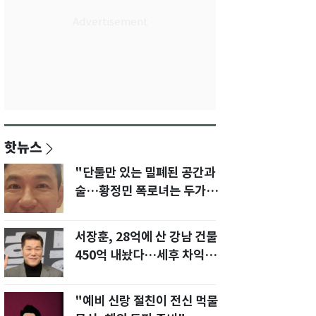
핫뉴스
"단둘만 있는 밀폐된 공간과
술…황정민 폭로녀는 두가지
에 집착했다"
서장훈, 28억에 산 강남 건물
450억 내놨다…세후 차익
280억 '잭팟'
"예비 신랑 절친이 전신 먹물