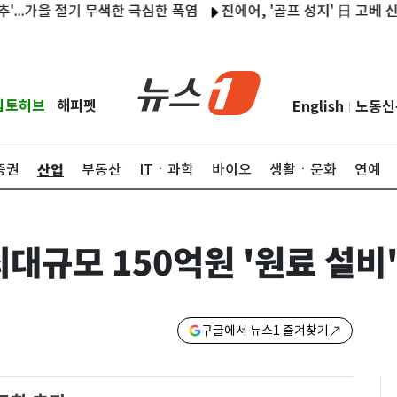
.가을 절기 무색한 극심한 폭염
진에어, '골프 성지' 日 고베 신규 취
립토허브
해피펫
English
노동신
|
|
산업
증권
부동산
ITㆍ과학
바이오
생활ㆍ문화
연예
대규모 150억원 '원료 설비'
구글에서 뉴스1 즐겨찾기