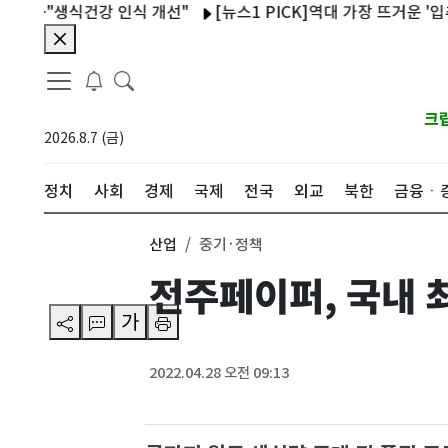
"생식건강 인식 개선"
[뉴스1 PICK]역대 가장 뜨거운 '입추'..
크
2026.8.7 (금)
정치
사회
경제
국제
전국
외교
북한
금융ㆍ
산업
중기·정책
전주페이퍼, 국내 최
가
2022.04.28 오전 09:13