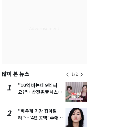
서울
37
℃
부산
35
℃
대구
39
℃
인천
37
℃
광주
38
℃
대전
37
℃
울산
33
℃
많이 본 뉴스
1
/
2
강릉
31
℃
"10억 버는데 9억 써
"캐리비안 
1
6
요?"…삼전男♥닉스女
의실에 남자
제주
31
℃
3:3 단체소개팅 예능 화
요"…경찰 
제
"배우계 기강 잡아달
축구협회, 
2
7
라"…'4년 공백' 수애,
들 10여명 대
SNS 오픈·프로필 공개
대' 의혹…