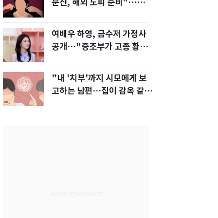
문신, 해외 도피 준비"…예비
신부 '혼란'
여배우 하영, 금수저 가정사
공개…"증조부가 고종 황제
주치의"
"내 '치부'까지 시모에게 보
고하는 남편…집이 감옥 같
다" 아내 고통