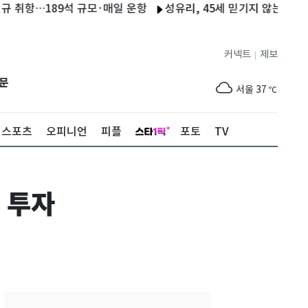
항…189석 규모·매일 운항
성유리, 45세 믿기지 않는 동안 비주얼
커넥트
제보
|
제주
31
℃
문
서울
37
℃
부산
35
℃
스포츠
오피니언
피플
포토
TV
대구
39
℃
인천
37
℃
 투자
광주
38
℃
대전
37
℃
울산
33
℃
강릉
31
℃
제주
31
℃