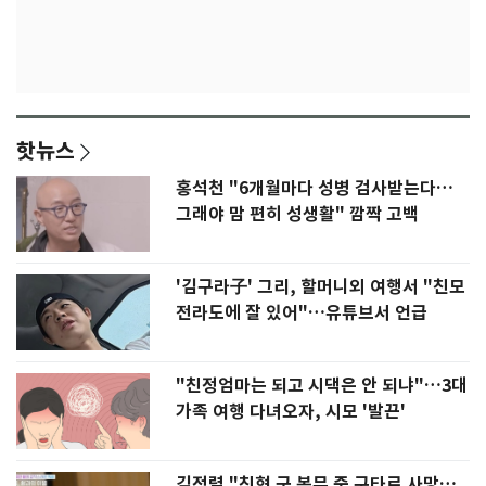
핫뉴스
홍석천 "6개월마다 성병 검사받는다…
그래야 맘 편히 성생활" 깜짝 고백
'김구라子' 그리, 할머니외 여행서 "친모
전라도에 잘 있어"…유튜브서 언급
"친정엄마는 되고 시댁은 안 되냐"…3대
가족 여행 다녀오자, 시모 '발끈'
김정렬 "친형 군 복무 중 구타로 사망…