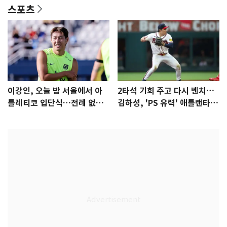
스포츠
이강인, 오늘 밤 서울에서 아
2타석 기회 주고 다시 벤치…
틀레티코 입단식…전례 없는
김하성, 'PS 유력' 애틀랜타에
특급대우
자리 있나