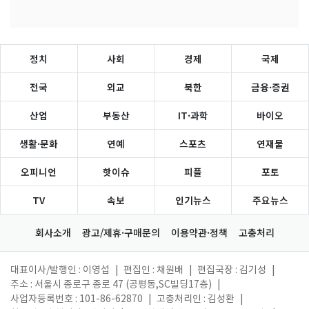
정치
사회
경제
국제
전국
외교
북한
금융·증권
산업
부동산
IT·과학
바이오
생활·문화
연예
스포츠
연재물
오피니언
핫이슈
피플
포토
TV
속보
인기뉴스
주요뉴스
회사소개
광고/제휴·구매문의
이용약관·정책
고충처리
대표이사/발행인 : 이영섭
|
편집인 : 채원배
|
편집국장 : 김기성
|
주소 : 서울시 종로구 종로 47 (공평동,SC빌딩17층)
|
사업자등록번호 : 101-86-62870
|
고충처리인 : 김성환
|