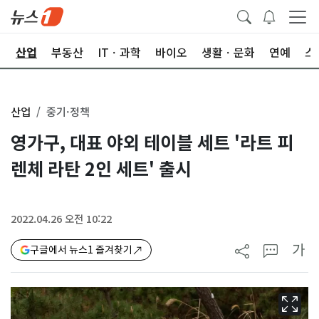
권
산업
부동산
ITㆍ과학
바이오
생활ㆍ문화
연예
스
산업
중기·정책
영가구, 대표 야외 테이블 세트 '라트 피
렌체 라탄 2인 세트' 출시
2022.04.26 오전 10:22
가
구글에서 뉴스1 즐겨찾기