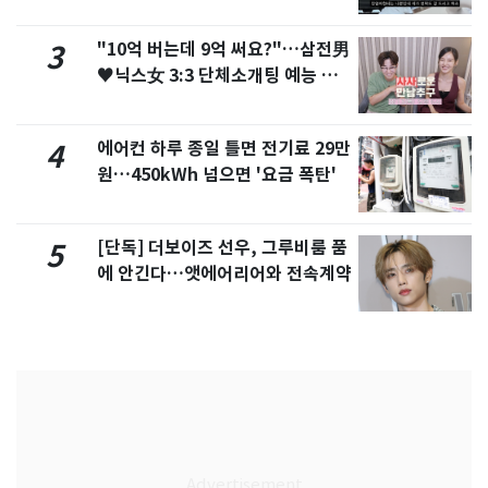
서 언급
"10억 버는데 9억 써요?"…삼전男
3
♥닉스女 3:3 단체소개팅 예능 화
제
에어컨 하루 종일 틀면 전기료 29만
4
원…450kWh 넘으면 '요금 폭탄'
[단독] 더보이즈 선우, 그루비룸 품
5
에 안긴다…앳에어리어와 전속계약