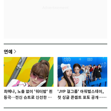
연예
최예나, 노출 없이 '워터밤' 퀸
'JYP 걸그룹' 아워벌스데이,
등극…전신 슈트로 신선한 충
첫 싱글 콘셉트 포토 공개…청
격 [N샷]
량·키치