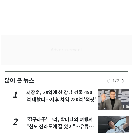
많이 본 뉴스
1
/
2
서장훈, 28억에 산 강남 건물 450
1
억 내놨다…세후 차익 280억 '잭팟'
'김구라子' 그리, 할머니외 여행서
2
"친모 전라도에 잘 있어"…유튜브