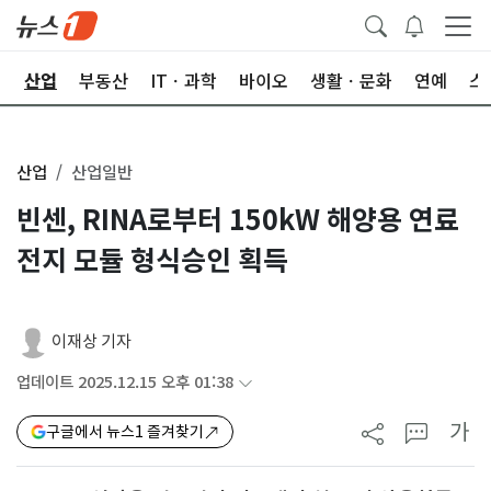
권
산업
부동산
ITㆍ과학
바이오
생활ㆍ문화
연예
스
산업
산업일반
빈센, RINA로부터 150kW 해양용 연료
전지 모듈 형식승인 획득
이재상 기자
업데이트 2025.12.15 오후 01:38
가
구글에서 뉴스1 즐겨찾기