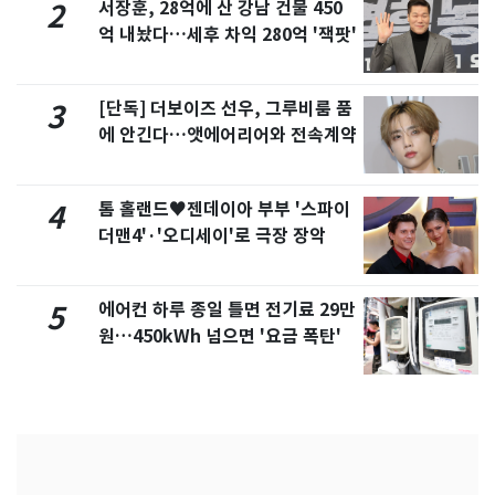
서장훈, 28억에 산 강남 건물 450
2
억 내놨다…세후 차익 280억 '잭팟'
[단독] 더보이즈 선우, 그루비룸 품
3
에 안긴다…앳에어리어와 전속계약
톰 홀랜드♥젠데이아 부부 '스파이
4
더맨4'·'오디세이'로 극장 장악
에어컨 하루 종일 틀면 전기료 29만
5
원…450kWh 넘으면 '요금 폭탄'