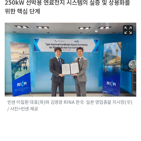
250kW 선박용 연료전지 시스템의 실증 및 상용화를
위한 핵심 단계
빈센 이칠환 대표(좌)와 김영광 RINA 한국·일본 영업총괄 지사장(우)
/ 사진=빈센 제공