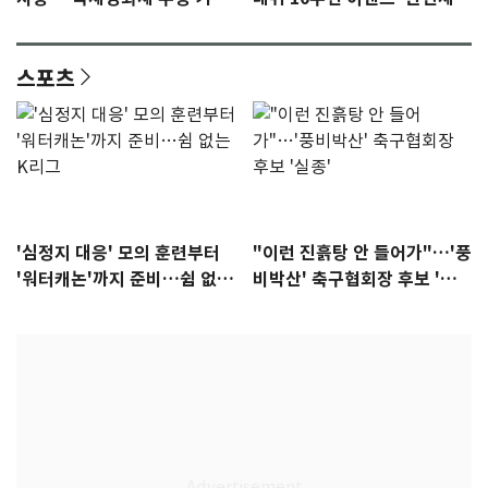
감 [N이슈]
참석 확정…기대감 UP
스포츠
'심정지 대응' 모의 훈련부터
"이런 진흙탕 안 들어가"…'풍
'워터캐논'까지 준비…쉼 없는
비박산' 축구협회장 후보 '실
K리그
종'