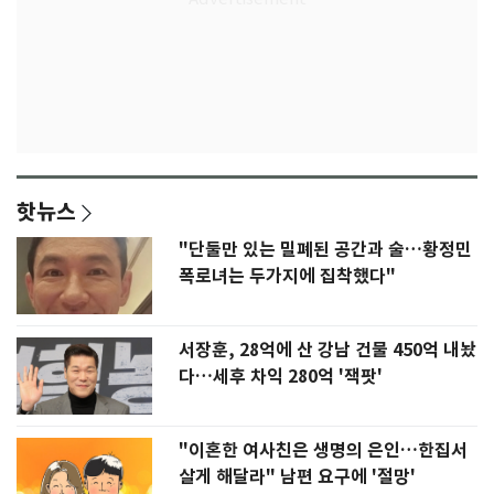
핫뉴스
"단둘만 있는 밀폐된 공간과 술…황정민
폭로녀는 두가지에 집착했다"
서장훈, 28억에 산 강남 건물 450억 내놨
다…세후 차익 280억 '잭팟'
"이혼한 여사친은 생명의 은인…한집서
살게 해달라" 남편 요구에 '절망'