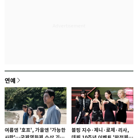
연예
여름엔 '호프', 가을엔 '가능한
블핑 지수·제니·로제·리사,
사랑'…국제영화제 수상 기대
데뷔 10주년 이벤트 '완전체'