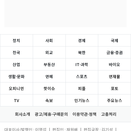
정치
사회
경제
국제
전국
외교
북한
금융·증권
산업
부동산
IT·과학
바이오
생활·문화
연예
스포츠
연재물
오피니언
핫이슈
피플
포토
TV
속보
인기뉴스
주요뉴스
회사소개
광고/제휴·구매문의
이용약관·정책
고충처리
대표이사/발행인 : 이영섭
|
편집인 : 채원배
|
편집국장 : 김기성
|