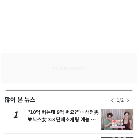
많이 본 뉴스
1
/
2
"10억 버는데 9억 써요?"…삼전男
1
♥닉스女 3:3 단체소개팅 예능 화
제