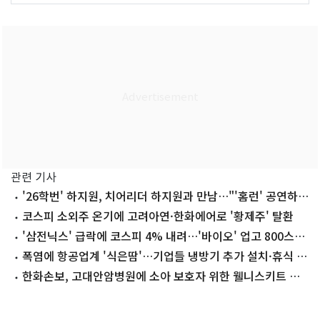
관련 기사
'26학번' 하지원, 치어리더 하지원과 만남…"'홈런' 공연하고
싶다"
코스피 소외주 온기에 고려아연·한화에어로 '황제주' 탈환
'삼전닉스' 급락에 코스피 4% 내려…'바이오' 업고 800스닥
회복[시황종합]
폭염에 항공업계 '식은땀'…기업들 냉방기 추가 설치·휴식 시
간 확대
한화손보, 고대안암병원에 소아 보호자 위한 웰니스키트 기
부