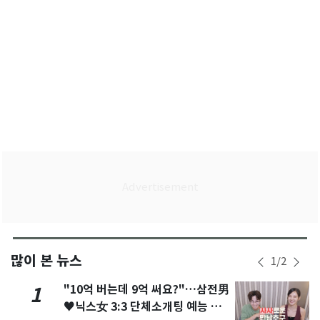
많이 본 뉴스
1
/
2
"10억 버는데 9억 써요?"…삼전男
1
♥닉스女 3:3 단체소개팅 예능 화