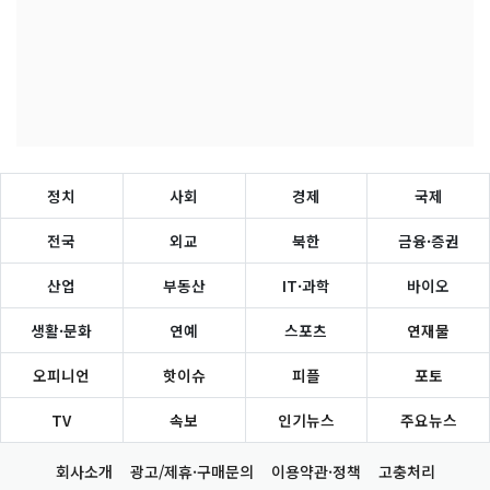
정치
사회
경제
국제
전국
외교
북한
금융·증권
산업
부동산
IT·과학
바이오
생활·문화
연예
스포츠
연재물
오피니언
핫이슈
피플
포토
TV
속보
인기뉴스
주요뉴스
회사소개
광고/제휴·구매문의
이용약관·정책
고충처리