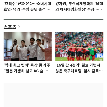
'효리수' 진짜 온다…소녀시대
양자경, 부산국제영화제 '올해
효연·유리·수영 유닛 출격 [N
의 아시아영화인상' 수상…15
이슈]
년만에 부산 온다
스포츠
'역대 최고 멤버' 육상 男 계주
'16일 간 4경기' 결코 가볍지
"일본 가뿐히 넘고 AG 金 따겠
않은 축구대표팀 '임시 감독'
다"
무게