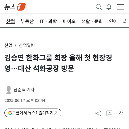
권
산업
부동산
ITㆍ과학
바이오
생활ㆍ문화
연예
스
산업
산업일반
김승연 한화그룹 회장 올해 첫 현장경
영…대산 석화공장 방문
금준혁 기자
2025.06.17 오후 03:44
가
구글에서 뉴스1 즐겨찾기