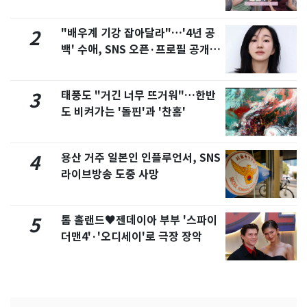
제
"배우계 기강 잡아달라"…'4년 공
2
백' 수애, SNS 오픈·프로필 공개
화제
태풍도 "거긴 너무 뜨거워"…한반
3
도 비켜가는 '돌핀'과 '찬홈'
용산 거주 일본인 인플루언서, SNS
4
라이브방송 도중 사망
톰 홀랜드♥젠데이아 부부 '스파이
5
더맨4'·'오디세이'로 극장 장악