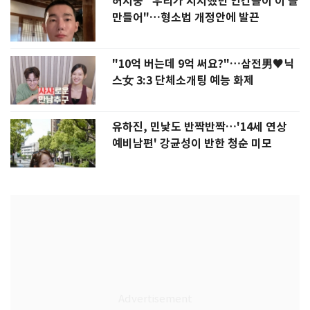
허지웅 "우리가 지지했던 인간들이 이 꼴
만들어"…형소법 개정안에 발끈
"10억 버는데 9억 써요?"…삼전男♥닉
스女 3:3 단체소개팅 예능 화제
유하진, 민낯도 반짝반짝…'14세 연상
예비남편' 강균성이 반한 청순 미모