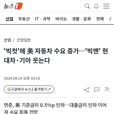
권
산업
부동산
ITㆍ과학
바이오
생활ㆍ문화
연예
스
산업
산업일반
'빅컷'에 美 자동차 수요 증가…'빅맨' 현
대차·기아 웃는다
2024.09.19 오후 03:18
가
구글에서 뉴스1 즐겨찾기
연준, 美 기준금리 0.5%p 인하…대출금리 인하 이어
져 수요 회복 전망