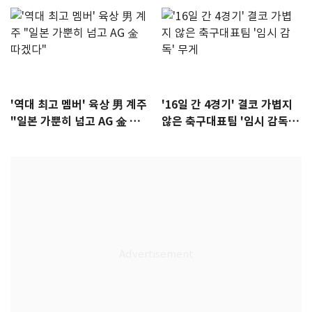
'역대 최고 멤버' 육상 男 계주
'16일 간 4경기' 결코 가볍지
"일본 가뿐히 넘고 AG 金 따겠
않은 축구대표팀 '임시 감독'
다"
무게