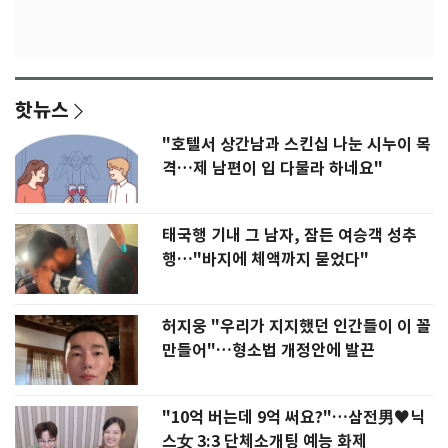
핫뉴스
"호텔서 상간남과 스킨십 나눈 시누이 목
격…제 남편이 입 다물라 하네요"
태국행 기내 그 남자, 잠든 여승객 성추
행…"바지에 체액까지 묻었다"
허지웅 "우리가 지지했던 인간들이 이 꼴
만들어"…형소법 개정안에 발끈
"10억 버는데 9억 써요?"…삼전男♥닉
스女 3:3 단체소개팅 예능 화제