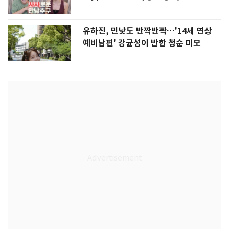
유하진, 민낯도 반짝반짝…'14세 연상
예비남편' 강균성이 반한 청순 미모