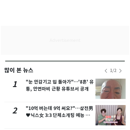
많이 본 뉴스
1
/
2
"눈 안감기고 입 돌아가"…'8혼' 유
1
퉁, 안면마비 근황 유튜브서 공개
"10억 버는데 9억 써요?"…삼전男
2
♥닉스女 3:3 단체소개팅 예능 화
제