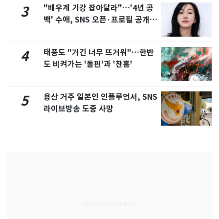
"배우계 기강 잡아달라"…'4년 공
3
백' 수애, SNS 오픈·프로필 공개
화제
태풍도 "거긴 너무 뜨거워"…한반
4
도 비켜가는 '돌핀'과 '찬홈'
용산 거주 일본인 인플루언서, SNS
5
라이브방송 도중 사망