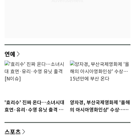
연예
'효리수' 진짜 온다…소녀시대
양자경, 부산국제영화제 '올해
효연·유리·수영 유닛 출격 [N
의 아시아영화인상' 수상…15
이슈]
년만에 부산 온다
스포츠