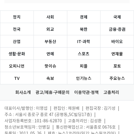
정치
사회
경제
국제
전국
외교
북한
금융·증권
산업
부동산
IT·과학
바이오
생활·문화
연예
스포츠
연재물
오피니언
핫이슈
피플
포토
TV
속보
인기뉴스
주요뉴스
회사소개
광고/제휴·구매문의
이용약관·정책
고충처리
대표이사/발행인 : 이영섭
|
편집인 : 채원배
|
편집국장 : 김기성
|
주소 : 서울시 종로구 종로 47 (공평동,SC빌딩17층)
|
사업자등록번호 : 101-86-62870
|
고충처리인 : 김성환
|
청소년보호책임자 : 안병길
|
통신판매업신고 : 서울종로 0676호
|
등록일 : 2011. 05. 26
|
제호 : 뉴스1코리아(읽기: 뉴스원코리아)
|