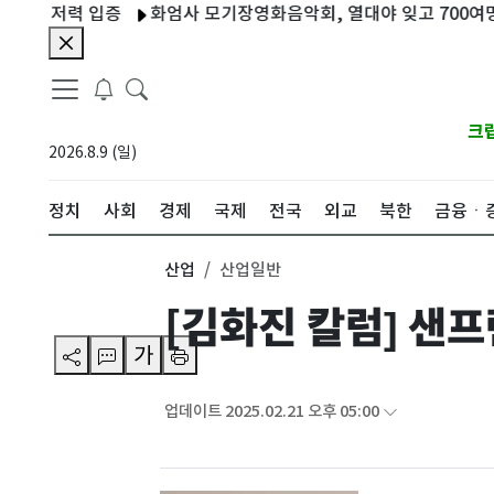
 저력 입증
화엄사 모기장영화음악회, 열대야 잊고 700여명 운집
크
2026.8.9 (일)
정치
사회
경제
국제
전국
외교
북한
금융ㆍ
산업
산업일반
[김화진 칼럼] 샌
가
업데이트 2025.02.21 오후 05:00