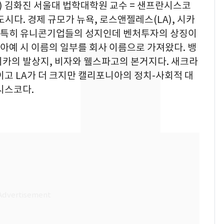
) 김화진 서울대 법학대학원 교수 = 샌프란시스코
 도시다. 경제 규모가 뉴욕, 로스앤젤레스(LA), 시카
. 특히 유니콘기업들의 성지인데 벤처투자의 상징이
 아예 시 이름의 일부를 회사 이름으로 가져왔다. 뱅
카의 발상지, 비자와 웰스파고의 본거지다. 새크라
고 LA가 더 크지만 캘리포니아의 정치-사회적 대
시스코다.
회춘실험 억만장자, '여
6
친 생리혈' 냉동고 보
관…"자궁 내부 궁금
해"
'심판 성접대'가 끝 아니
7
었다…축구협회장 출장
에 부인 3회 동반 '펑펑'