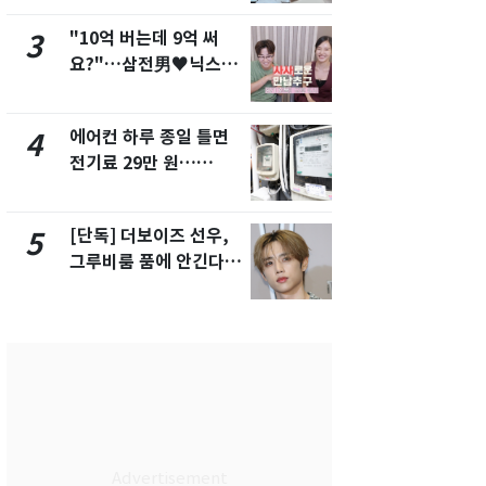
서 언급
"10억 버는데 9억 써
[단독] 경찰,
3
8
요?"…삼전男♥닉스女
제작사 회장
3:3 단체소개팅 예능 화
시장법 위반
제
에어컨 하루 종일 틀면
'일타강사' 
4
9
전기료 29만 원…
의 마지막 
450kWh 넘으면 '요금
으로 끝나버린
폭탄'
[단독] 더보이즈 선우,
13호 태풍 '
5
10
그루비룸 품에 안긴다…
키나와·가고
앳에어리어와 전속계약
근…26만명