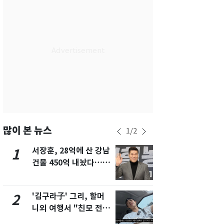
서울
30
℃
부산
28
℃
대구
32
℃
인천
32
℃
광주
33
℃
대전
32
℃
울산
26
℃
많이 본 뉴스
1
/
2
강릉
22
℃
서장훈, 28억에 산 강남
회춘실험 억만
1
6
건물 450억 내놨다…세
친 생리혈' 냉동고 보
제주
28
℃
후 차익 280억 '잭팟'
관…"자궁 
해"
'김구라子' 그리, 할머
'심판 성접대
2
7
니외 여행서 "친모 전라
었다…축구
도에 잘 있어"…유튜브
에 부인 3회 