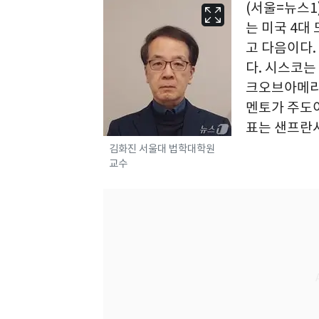
(서울=뉴스1
는 미국 4대
고 다음이다
다. 시스코는
크오브아메리
멘토가 주도이
표는 샌프란
김화진 서울대 법학대학원
교수