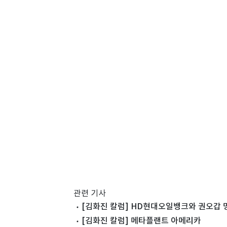
관련 기사
[김화진 칼럼] HD현대오일뱅크와 권오갑
[김화진 칼럼] 메타플랜트 아메리카