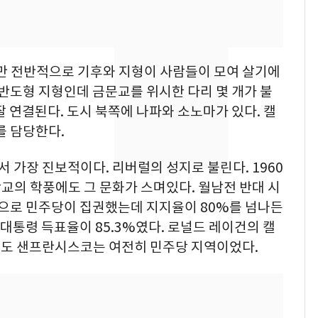
[단독] 경찰, '김부장'
8
제작사 회장 수사…자본
시장법 위반 의혹
 전반적으로 기후와 지형이 사람들이 모여 살기에
'일타강사' 남편과 아내
 반도형 지형인데 금문교를 위시한 다리 몇 개가 불
9
의 마지막 술자리…비극
잘 연결된다. 도시 북쪽에 나파와 소노마가 있다. 캘
으로 끝나버린 17년
를 담당한다.
13호 태풍 '돌핀' 日오
10
가장 진보적이다. 리버럴의 성지로 불린다. 1960
키나와·가고시마현 접
교의 학풍에도 그 문화가 스며있다. 월남전 반대 시
근…26만명 대피령
속으로 민주당이 집권했는데 지지율이 80%를 넘나든
 대통령 득표율이 85.3%였다. 로널드 레이건의 캘
도 샌프란시스코는 여전히 민주당 지역이었다.