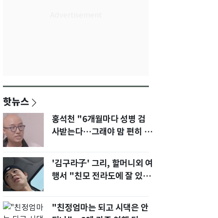
핫뉴스
홍석천 "6개월마다 성병 검
사받는다…그래야 맘 편히 성
생활" 깜짝 고백
'김구라子' 그리, 할머니외 여
행서 "친모 전라도에 잘 있
어"…유튜브서 언급
"친정엄마는 되고 시댁은 안