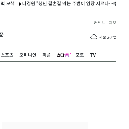
색
나경원 "청년 결혼길 막는 주범이 염장 지르나…李정부가 결혼
커넥트
제보
|
제주
28
℃
문
서울
30
℃
부산
28
℃
스포츠
오피니언
피플
포토
TV
대구
32
℃
인천
32
℃
광주
33
℃
대전
32
℃
울산
26
℃
강릉
22
℃
제주
28
℃