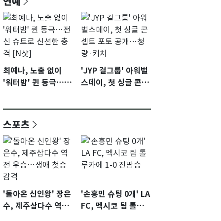
연예
최예나, 노출 없이
'JYP 걸그룹' 아워벌
'워터밤' 퀸 등극…전
스데이, 첫 싱글 콘셉
신 슈트로 신선한 충
트 포토 공개…청량·
격 [N샷]
키치
스포츠
'돌아온 신인왕' 장은
'손흥민 슈팅 0개' LA
수, 제주삼다수 역전
FC, 멕시코 팀 톨루
우승…생애 첫승 감
카에 1-0 진땀승