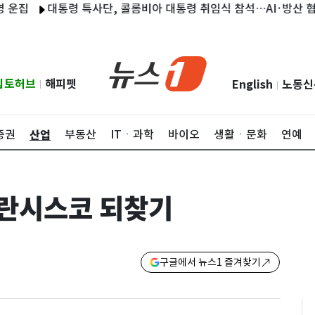
대통령 특사단, 콜롬비아 대통령 취임식 참석…AI·방산 협력 모
립토허브
해피펫
English
노동신
|
|
산업
증권
부동산
ITㆍ과학
바이오
생활ㆍ문화
연예
프란시스코 되찾기
구글에서 뉴스1 즐겨찾기