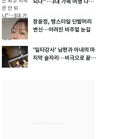
되냐"…3대 가족 여행 다녀
오자, 시모 '발끈'
장윤정, 뱅스타일 단발머리
변신…어려진 비주얼 눈길
'일타강사' 남편과 아내의 마
지막 술자리…비극으로 끝나
버린 17년