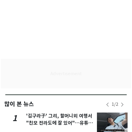
많이 본 뉴스
1
/
2
'김구라子' 그리, 할머니외 여행서
1
"친모 전라도에 잘 있어"…유튜브
서 언급