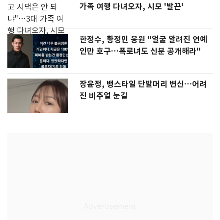
가족 여행 다녀오자, 시모 '발끈'
한정수, 황정민 응원 "얼굴 알려진 연예
인만 호구…폭로녀도 신분 공개해라"
장윤정, 뱅스타일 단발머리 변신…어려
진 비주얼 눈길