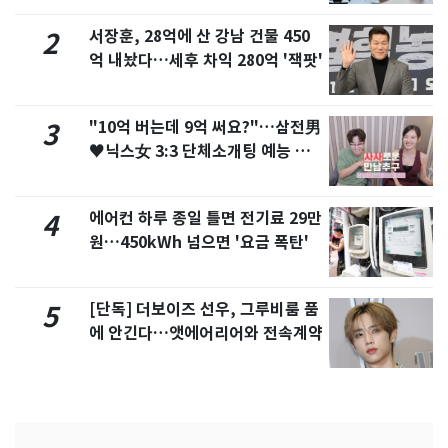
서장훈, 28억에 산 강남 건물 450
2
억 내놨다…세후 차익 280억 '잭팟'
"10억 버는데 9억 써요?"…삼전男
3
♥닉스女 3:3 단체소개팅 예능 화
제
에어컨 하루 종일 틀면 전기료 29만
4
원…450kWh 넘으면 '요금 폭탄'
[단독] 더보이즈 선우, 그루비룸 품
5
에 안긴다…앳에어리어와 전속계약