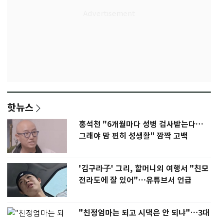
핫뉴스
홍석천 "6개월마다 성병 검사받는다…
그래야 맘 편히 성생활" 깜짝 고백
'김구라子' 그리, 할머니외 여행서 "친모
전라도에 잘 있어"…유튜브서 언급
"친정엄마는 되고 시댁은 안 되냐"…3대