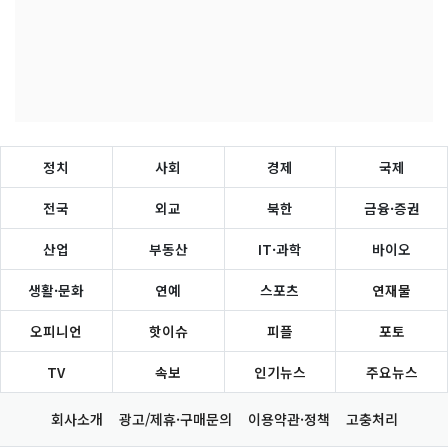
정치
사회
경제
국제
전국
외교
북한
금융·증권
산업
부동산
IT·과학
바이오
생활·문화
연예
스포츠
연재물
오피니언
핫이슈
피플
포토
TV
속보
인기뉴스
주요뉴스
회사소개
광고/제휴·구매문의
이용약관·정책
고충처리