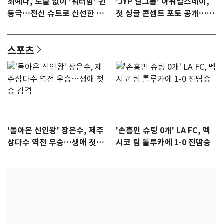
최예나, 노출 없이 '워터밤' 퀸
'JYP 걸그룹' 아워벌스데이,
등극…전신 슈트로 신선한 충
첫 싱글 콘셉트 포토 공개…청
격 [N샷]
량·키치
스포츠
'돌아온 신인왕' 장은수, 제주
'손흥민 슈팅 0개' LA FC, 멕
삼다수 역전 우승…생애 첫승
시코 팀 톨루카에 1-0 진땀승
감격