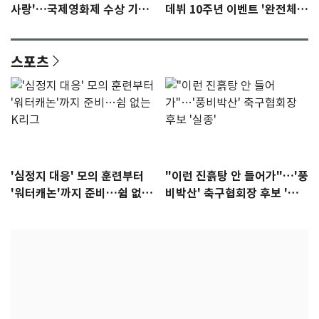
사랑'…국제영화제 수상 기대
데뷔 10주년 이벤트 '완전체'
감 [N이슈]
참석 확정…기대감 UP
스포츠
'심정지 대응' 모의 훈련부터
"이런 진흙탕 안 들어가"…'풍
'워터캐논'까지 준비…쉼 없는
비박산' 축구협회장 후보 '실
K리그
종'