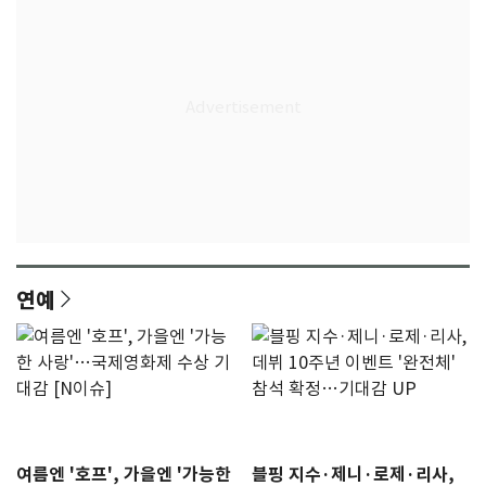
연예
여름엔 '호프', 가을엔 '가능한
블핑 지수·제니·로제·리사,