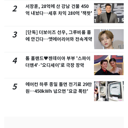
서장훈, 28억에 산 강남 건물 450
2
억 내놨다…세후 차익 280억 '잭팟'
[단독] 더보이즈 선우, 그루비룸 품
3
에 안긴다…앳에어리어와 전속계약
톰 홀랜드♥젠데이아 부부 '스파이
4
더맨4'·'오디세이'로 극장 장악
에어컨 하루 종일 틀면 전기료 29만
5
원…450kWh 넘으면 '요금 폭탄'