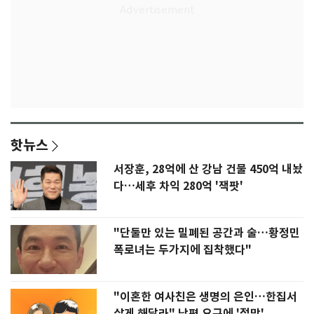
핫뉴스
서장훈, 28억에 산 강남 건물 450억 내놨
다…세후 차익 280억 '잭팟'
"단둘만 있는 밀폐된 공간과 술…황정민
폭로녀는 두가지에 집착했다"
"이혼한 여사친은 생명의 은인…한집서
살게 해달라" 남편 요구에 '절망'