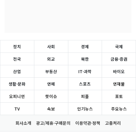
정치
사회
경제
국제
전국
외교
북한
금융·증권
산업
부동산
IT·과학
바이오
생활·문화
연예
스포츠
연재물
오피니언
핫이슈
피플
포토
TV
속보
인기뉴스
주요뉴스
회사소개
광고/제휴·구매문의
이용약관·정책
고충처리