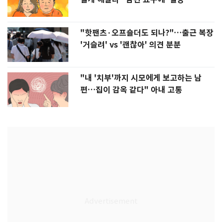
"핫팬츠·오프숄더도 되나?"…출근 복장
'거슬려' vs '괜찮아' 의견 분분
"내 '치부'까지 시모에게 보고하는 남
편…집이 감옥 같다" 아내 고통