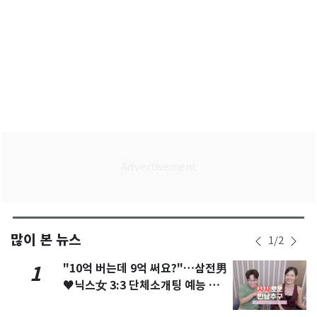
많이 본 뉴스
1
/
2
"10억 버는데 9억 써요?"…삼전男
1
♥닉스女 3:3 단체소개팅 예능 화
제