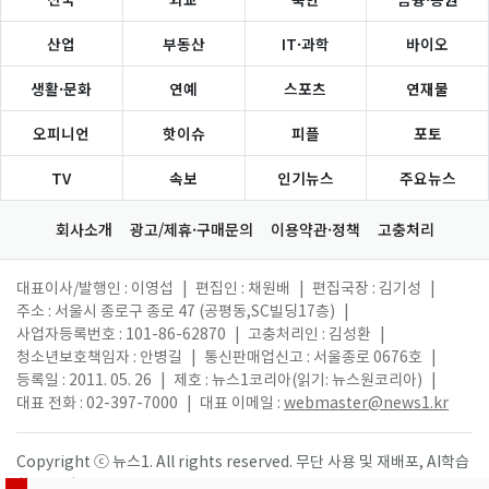
산업
부동산
IT·과학
바이오
생활·문화
연예
스포츠
연재물
오피니언
핫이슈
피플
포토
TV
속보
인기뉴스
주요뉴스
회사소개
광고/제휴·구매문의
이용약관·정책
고충처리
대표이사/발행인 : 이영섭
|
편집인 : 채원배
|
편집국장 : 김기성
|
주소 : 서울시 종로구 종로 47 (공평동,SC빌딩17층)
|
사업자등록번호 : 101-86-62870
|
고충처리인 : 김성환
|
청소년보호책임자 : 안병길
|
통신판매업신고 : 서울종로 0676호
|
등록일 : 2011. 05. 26
|
제호 : 뉴스1코리아(읽기: 뉴스원코리아)
|
대표 전화 : 02-397-7000
|
대표 이메일 :
webmaster@news1.kr
Copyright ⓒ 뉴스1. All rights reserved. 무단 사용 및 재배포, AI학습
활용 금지.