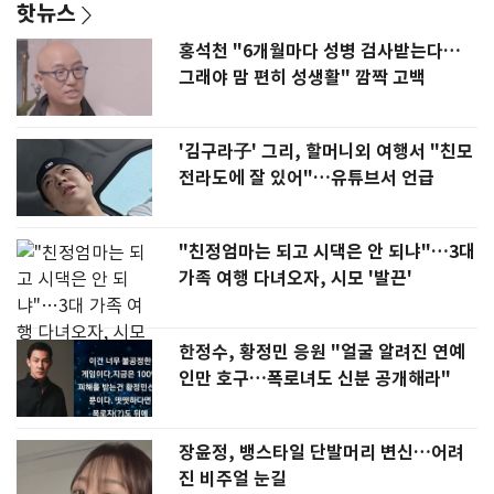
핫뉴스
홍석천 "6개월마다 성병 검사받는다…
그래야 맘 편히 성생활" 깜짝 고백
'김구라子' 그리, 할머니외 여행서 "친모
전라도에 잘 있어"…유튜브서 언급
"친정엄마는 되고 시댁은 안 되냐"…3대
가족 여행 다녀오자, 시모 '발끈'
한정수, 황정민 응원 "얼굴 알려진 연예
인만 호구…폭로녀도 신분 공개해라"
장윤정, 뱅스타일 단발머리 변신…어려
진 비주얼 눈길