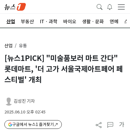
권
산업
부동산
ITㆍ과학
바이오
생활ㆍ문화
연예
스
산업
유통
[뉴스1PICK] "미술품보러 마트 간다"
롯데마트, '더 고가 서울국제아트페어 페
스티벌' 개최
김성진 기자
2025.06.10 오후 02:45
가
구글에서 뉴스1 즐겨찾기