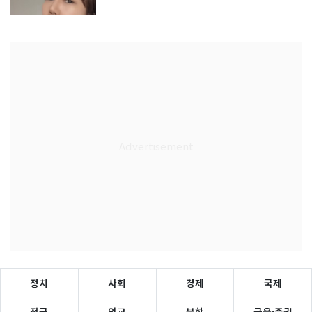
정치
사회
경제
국제
전국
외교
북한
금융·증권