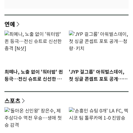
연예
최예나, 노출 없이 '워터밤' 퀸
'JYP 걸그룹' 아워벌스데이,
등극…전신 슈트로 신선한 충
첫 싱글 콘셉트 포토 공개…청
격 [N샷]
량·키치
스포츠