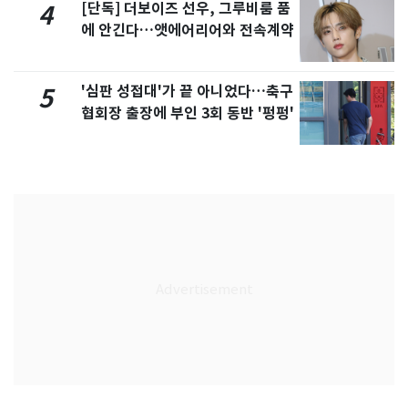
[단독] 더보이즈 선우, 그루비룸 품
4
에 안긴다…앳에어리어와 전속계약
'심판 성접대'가 끝 아니었다…축구
5
협회장 출장에 부인 3회 동반 '펑펑'