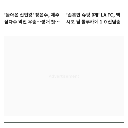
'돌아온 신인왕' 장은수, 제주
'손흥민 슈팅 0개' LA FC, 멕
삼다수 역전 우승…생애 첫승
시코 팀 톨루카에 1-0 진땀승
감격