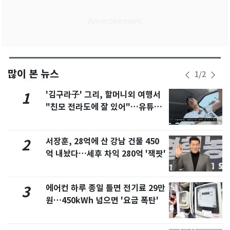
많이 본 뉴스
1
/
2
'김구라子' 그리, 할머니외 여행서
1
"친모 전라도에 잘 있어"…유튜브
서 언급
서장훈, 28억에 산 강남 건물 450
2
억 내놨다…세후 차익 280억 '잭팟'
에어컨 하루 종일 틀면 전기료 29만
3
원…450kWh 넘으면 '요금 폭탄'