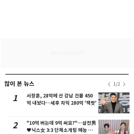
많이 본 뉴스
1
/
2
서장훈, 28억에 산 강남 건물 450
1
억 내놨다…세후 차익 280억 '잭팟'
"10억 버는데 9억 써요?"…삼전男
2
♥닉스女 3:3 단체소개팅 예능 화