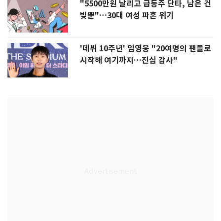
"5500만원 날리고 급등주 단타, 남은 건
빚뿐"…30대 여성 파혼 위기
'데뷔 10주년' 임영웅 "20여명의 팬들로
시작해 여기까지…진심 감사"