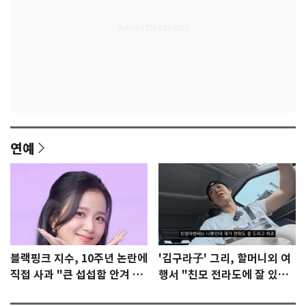
연예
블랙핑크 지수, 10주년 논란에
'김구라子' 그리, 할머니외 여
직접 사과 "큰 섭섭함 안겨 미
행서 "친모 전라도에 잘 있
안"
어"…유튜브서 언급