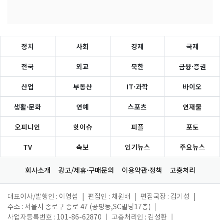
정치
사회
경제
국제
전국
외교
북한
금융·증권
산업
부동산
IT·과학
바이오
생활·문화
연예
스포츠
연재물
오피니언
핫이슈
피플
포토
TV
속보
인기뉴스
주요뉴스
회사소개
광고/제휴·구매문의
이용약관·정책
고충처리
대표이사/발행인 : 이영섭
|
편집인 : 채원배
|
편집국장 : 김기성
|
주소 : 서울시 종로구 종로 47 (공평동,SC빌딩17층)
|
사업자등록번호 : 101-86-62870
|
고충처리인 : 김성환
|