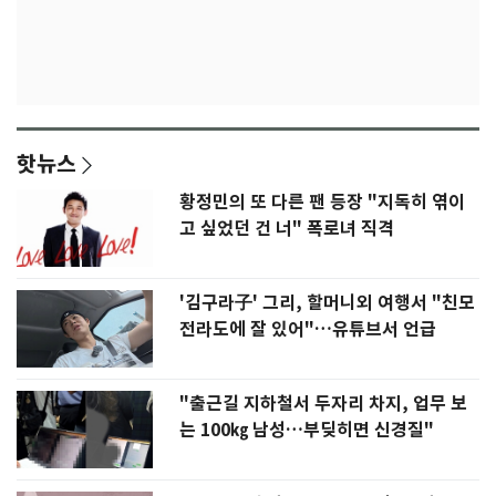
핫뉴스
황정민의 또 다른 팬 등장 "지독히 엮이
고 싶었던 건 너" 폭로녀 직격
'김구라子' 그리, 할머니외 여행서 "친모
전라도에 잘 있어"…유튜브서 언급
"출근길 지하철서 두자리 차지, 업무 보
는 100㎏ 남성…부딪히면 신경질"