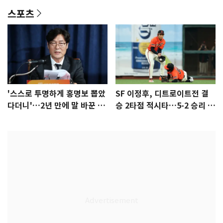
스포츠
'스스로 투명하게 홍명보 뽑았
SF 이정후, 디트로이트전 결
다더니'…2년 만에 말 바꾼 이
승 2타점 적시타…5-2 승리 견
임생
인