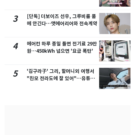
제
[단독] 더보이즈 선우, 그루비룸 품
3
에 안긴다…앳에어리어와 전속계약
에어컨 하루 종일 틀면 전기료 29만
4
원…450kWh 넘으면 '요금 폭탄'
'김구라子' 그리, 할머니외 여행서
5
"친모 전라도에 잘 있어"…유튜브
서 언급