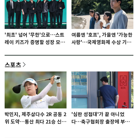
'최초' 넘어 '무한'으로…스트
여름엔 '호프', 가을엔 '가능한
레이 키즈가 증명할 성장 모멘
사랑'…국제영화제 수상 기대
텀 [N이슈]
감 [N이슈]
스포츠
박민지, 제주삼다수 2R 공동 2
'심판 성접대'가 끝 아니었
위 도약…통산 최다 21승 신기
다…축구협회장 출장에 부인
록 도전
3회 동반 '펑펑'