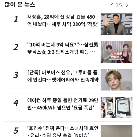
많이 본 뉴스
1
/
2
서장훈, 28억에 산 강남 건물 450
1
억 내놨다…세후 차익 280억 '잭팟'
"10억 버는데 9억 써요?"…삼전男
2
♥닉스女 3:3 단체소개팅 예능 화
제
[단독] 더보이즈 선우, 그루비룸 품
3
에 안긴다…앳에어리어와 전속계약
에어컨 하루 종일 틀면 전기료 29만
4
원…450kWh 넘으면 '요금 폭탄'
'효리수' 진짜 온다…소녀시대 효연
5
·유리·수영 유닛 출격 [N이슈]