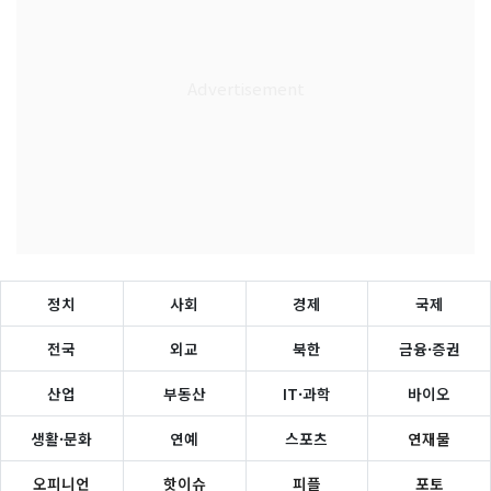
정치
사회
경제
국제
전국
외교
북한
금융·증권
산업
부동산
IT·과학
바이오
생활·문화
연예
스포츠
연재물
오피니언
핫이슈
피플
포토