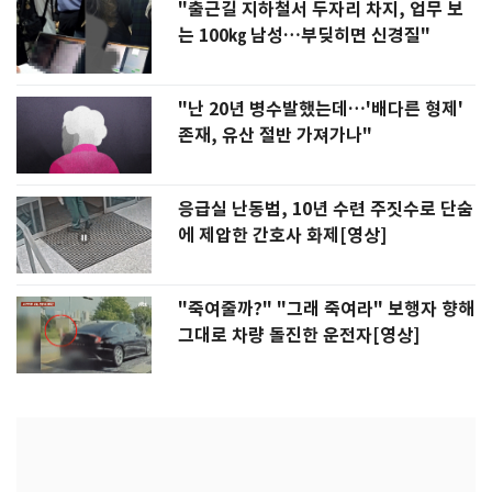
"출근길 지하철서 두자리 차지, 업무 보
는 100㎏ 남성…부딪히면 신경질"
"난 20년 병수발했는데…'배다른 형제'
존재, 유산 절반 가져가나"
응급실 난동범, 10년 수련 주짓수로 단숨
에 제압한 간호사 화제[영상]
"죽여줄까?" "그래 죽여라" 보행자 향해
그대로 차량 돌진한 운전자[영상]