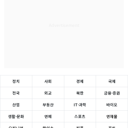
정치
사회
경제
국제
전국
외교
북한
금융·증권
산업
부동산
IT·과학
바이오
생활·문화
연예
스포츠
연재물