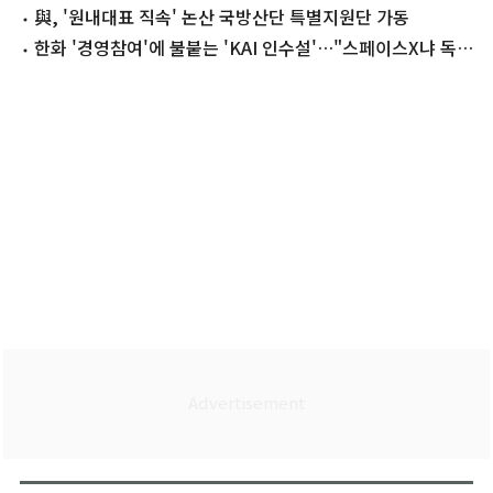
총 1위[장중시황]
與, '원내대표 직속' 논산 국방산단 특별지원단 가동
한화 '경영참여'에 불붙는 'KAI 인수설'…"스페이스X냐 독과
점이냐"