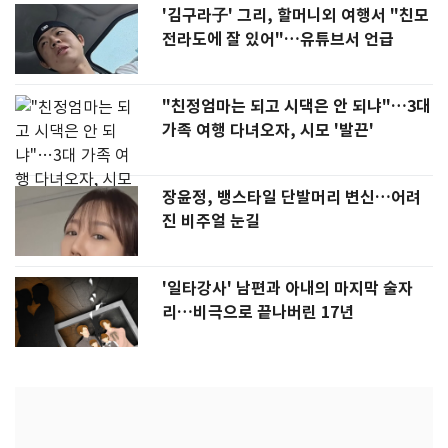
'김구라子' 그리, 할머니외 여행서 "친모
전라도에 잘 있어"…유튜브서 언급
"친정엄마는 되고 시댁은 안 되냐"…3대
가족 여행 다녀오자, 시모 '발끈'
장윤정, 뱅스타일 단발머리 변신…어려
진 비주얼 눈길
'일타강사' 남편과 아내의 마지막 술자
리…비극으로 끝나버린 17년