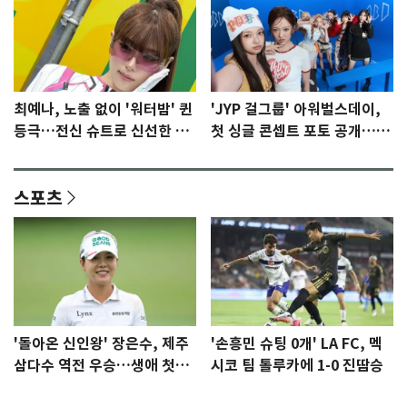
최예나, 노출 없이 '워터밤' 퀸
'JYP 걸그룹' 아워벌스데이,
등극…전신 슈트로 신선한 충
첫 싱글 콘셉트 포토 공개…청
격 [N샷]
량·키치
스포츠
'돌아온 신인왕' 장은수, 제주
'손흥민 슈팅 0개' LA FC, 멕
삼다수 역전 우승…생애 첫승
시코 팀 톨루카에 1-0 진땀승
감격