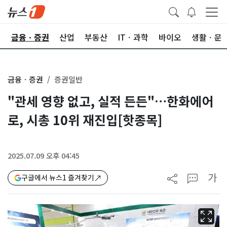
한
금융ㆍ증권
산업
부동산
ITㆍ과학
바이오
생활ㆍ문
금융ㆍ증권
증권일반
"관세 영향 없고, 실적 든든"…한화에어
로, 시총 10위 재진입[핫종목]
2025.07.09 오후 04:45
가
구글에서 뉴스1 즐겨찾기