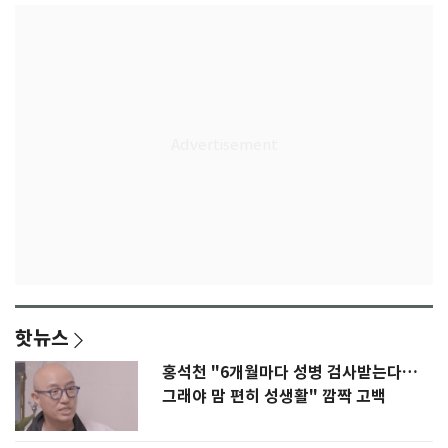
핫뉴스
홍석천 "6개월마다 성병 검사받는다…
그래야 맘 편히 성생활" 깜짝 고백