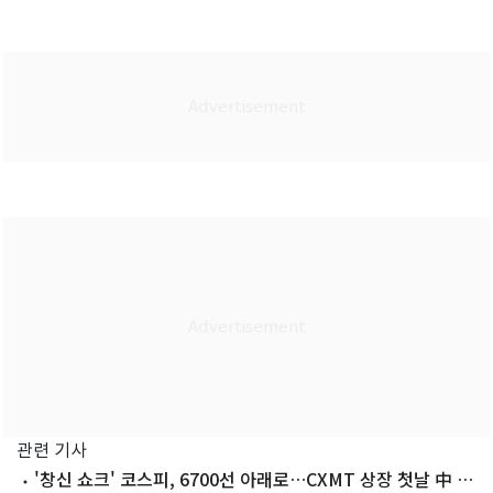
관련 기사
'창신 쇼크' 코스피, 6700선 아래로…CXMT 상장 첫날 中 시