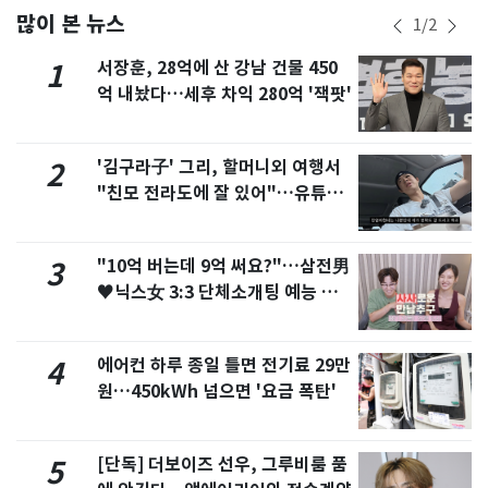
많이 본 뉴스
1
/
2
서장훈, 28억에 산 강남 건물 450
1
억 내놨다…세후 차익 280억 '잭팟'
'김구라子' 그리, 할머니외 여행서
2
"친모 전라도에 잘 있어"…유튜브
서 언급
"10억 버는데 9억 써요?"…삼전男
3
♥닉스女 3:3 단체소개팅 예능 화
제
에어컨 하루 종일 틀면 전기료 29만
4
원…450kWh 넘으면 '요금 폭탄'
[단독] 더보이즈 선우, 그루비룸 품
5