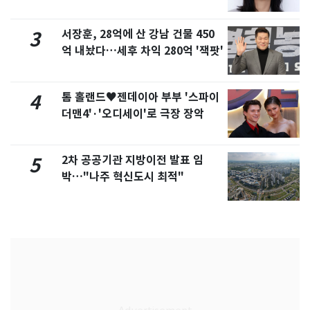
화제
서장훈, 28억에 산 강남 건물 450
3
억 내놨다…세후 차익 280억 '잭팟'
톰 홀랜드♥젠데이아 부부 '스파이
4
더맨4'·'오디세이'로 극장 장악
2차 공공기관 지방이전 발표 임
5
박…"나주 혁신도시 최적"