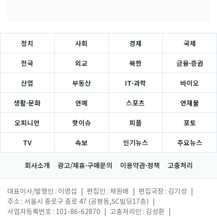
정치
사회
경제
국제
전국
외교
북한
금융·증권
산업
부동산
IT·과학
바이오
생활·문화
연예
스포츠
연재물
오피니언
핫이슈
피플
포토
TV
속보
인기뉴스
주요뉴스
회사소개
광고/제휴·구매문의
이용약관·정책
고충처리
대표이사/발행인 : 이영섭
|
편집인 : 채원배
|
편집국장 : 김기성
|
주소 : 서울시 종로구 종로 47 (공평동,SC빌딩17층)
|
사업자등록번호 : 101-86-62870
|
고충처리인 : 김성환
|