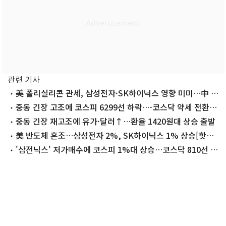
관련 기사
美 폴리실리콘 관세, 삼성전자·SK하이닉스 영향 미미…中 노
렸다
중동 긴장 고조에 코스피 6299선 하락…·코스닥 약세 전환
[장중시황]
중동 긴장 재고조에 유가·달러↑…환율 1420원대 상승 출발
美 반도체 혼조…삼성전자 2%, SK하이닉스 1% 상승[핫종
목]
'삼전닉스' 저가매수에 코스피 1%대 상승…코스닥 810선 회
복[개장시황]