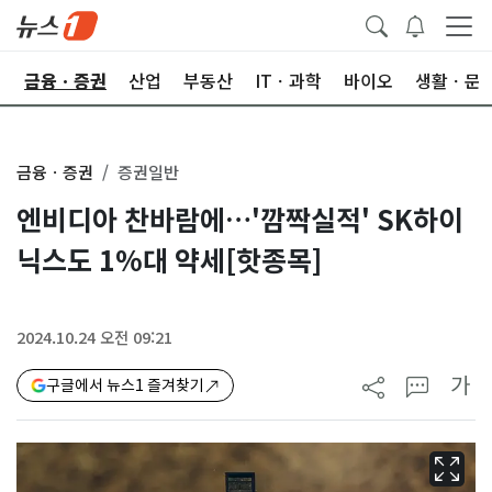
한
금융ㆍ증권
산업
부동산
ITㆍ과학
바이오
생활ㆍ문
금융ㆍ증권
증권일반
엔비디아 찬바람에…'깜짝실적' SK하이
닉스도 1%대 약세[핫종목]
2024.10.24 오전 09:21
가
구글에서 뉴스1 즐겨찾기