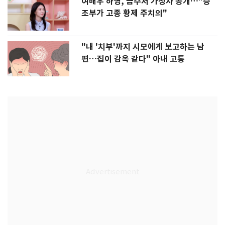
여배우 하영, 금수저 가정사 공개…"증
조부가 고종 황제 주치의"
"내 '치부'까지 시모에게 보고하는 남
편…집이 감옥 같다" 아내 고통