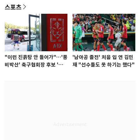
스포츠
"이런 진흙탕 안 들어가"…'풍
'남아공 졸전' 처음 입 연 김민
비박산' 축구협회장 후보 '실
재 "선수들도 못 하기는 했다"
종'