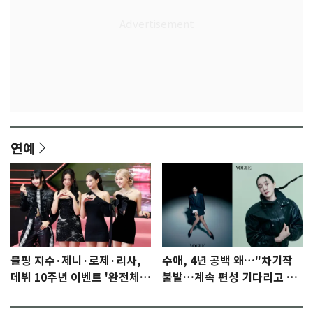
연예
블핑 지수·제니·로제·리사,
수애, 4년 공백 왜…"차기작
데뷔 10주년 이벤트 '완전체'
불발…계속 편성 기다리고 있
참석 확정…기대감 UP
다"