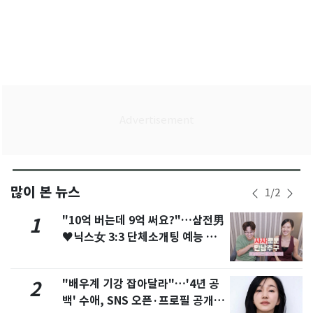
많이 본 뉴스
1
/
2
"10억 버는데 9억 써요?"…삼전男
1
♥닉스女 3:3 단체소개팅 예능 화
제
"배우계 기강 잡아달라"…'4년 공
2
백' 수애, SNS 오픈·프로필 공개