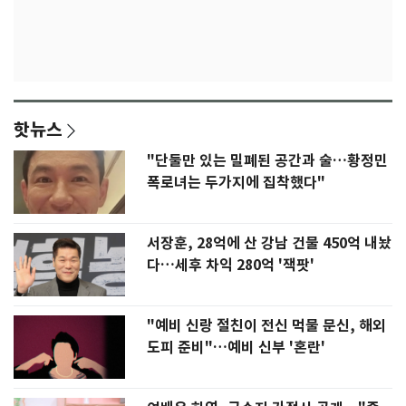
핫뉴스
"단둘만 있는 밀폐된 공간과 술…황정민
폭로녀는 두가지에 집착했다"
서장훈, 28억에 산 강남 건물 450억 내놨
다…세후 차익 280억 '잭팟'
"예비 신랑 절친이 전신 먹물 문신, 해외
도피 준비"…예비 신부 '혼란'