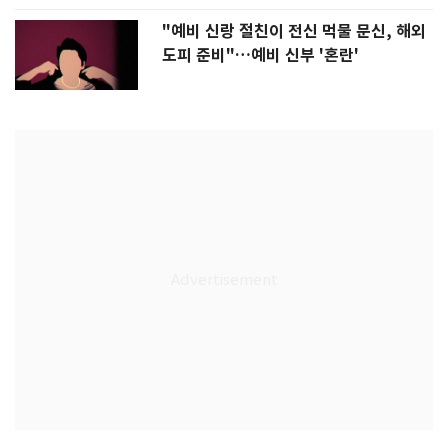
"예비 신랑 절친이 전신 먹물 문신, 해외
도피 준비"…예비 신부 '혼란'