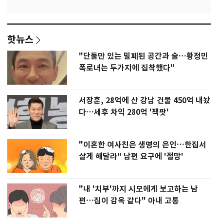
핫뉴스
"단둘만 있는 밀폐된 공간과 술…황정민
폭로녀는 두가지에 집착했다"
서장훈, 28억에 산 강남 건물 450억 내놨
다…세후 차익 280억 '잭팟'
"이혼한 여사친은 생명의 은인…한집서
살게 해달라" 남편 요구에 '절망'
"내 '치부'까지 시모에게 보고하는 남
편…집이 감옥 같다" 아내 고통