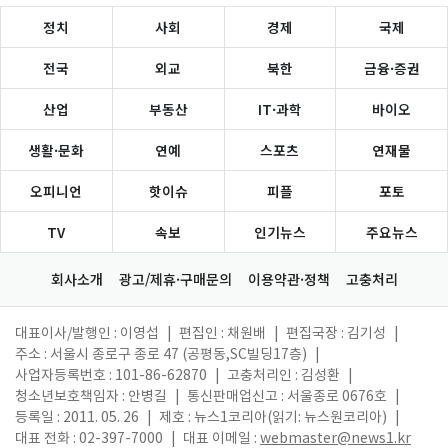
정치
사회
경제
국제
전국
외교
북한
금융·증권
산업
부동산
IT·과학
바이오
생활·문화
연예
스포츠
연재물
오피니언
핫이슈
피플
포토
TV
속보
인기뉴스
주요뉴스
회사소개
광고/제휴·구매문의
이용약관·정책
고충처리
대표이사/발행인 : 이영섭
|
편집인 : 채원배
|
편집국장 : 김기성
|
주소 : 서울시 종로구 종로 47 (공평동,SC빌딩17층)
|
사업자등록번호 : 101-86-62870
|
고충처리인 : 김성환
|
청소년보호책임자 : 안병길
|
통신판매업신고 : 서울종로 0676호
|
등록일 : 2011. 05. 26
|
제호 : 뉴스1코리아(읽기: 뉴스원코리아)
|
대표 전화 : 02-397-7000
|
대표 이메일 :
webmaster@news1.kr