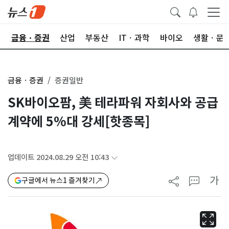
한
금융ㆍ증권
산업
부동산
ITㆍ과학
바이오
생활ㆍ문
금융ㆍ증권
증권일반
SK바이오팜, 美 테라파워 자회사와 공급
계약에 5%대 강세[핫종목]
업데이트 2024.08.29 오전 10:43
가
구글에서 뉴스1 즐겨찾기