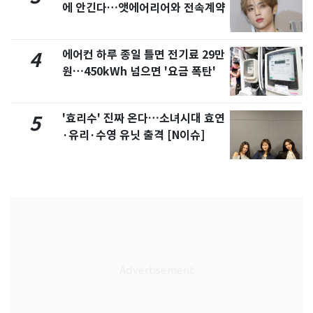
에 안긴다…앳에어리어와 전속계약
에어컨 하루 종일 틀면 전기료 29만
4
원…450kWh 넘으면 '요금 폭탄'
'효리수' 진짜 온다…소녀시대 효연
5
·유리·수영 유닛 출격 [N이슈]