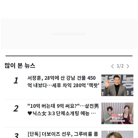
많이 본 뉴스
1
/
2
서장훈, 28억에 산 강남 건물 450
1
억 내놨다…세후 차익 280억 '잭팟'
"10억 버는데 9억 써요?"…삼전男
2
♥닉스女 3:3 단체소개팅 예능 화
제
[단독] 더보이즈 선우, 그루비룸 품
3