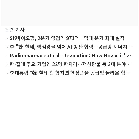
관련 기사
SK바이오팜, 2분기 영업익 971억…역대 분기 최대 실적
李 "한-칠레, 핵심광물 넘어 AI·방산 협력…공급망 시너지 확
신"(종합)
Radiopharmaceuticals Revolution: How Novartis's
1.4 Billion USD Investment Transforms Cancer
한·칠레 주요 기업인 22명 한자리…핵심광물 등 3대 분야서
Treatment in South Korea
협력
李대통령 "韓-칠레 힘 합치면 핵심광물 공급망 놀라운 협력
시너지"