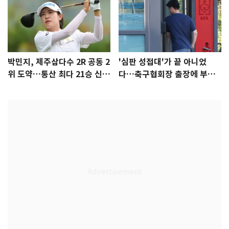
박민지, 제주삼다수 2R 공동 2
'심판 성접대'가 끝 아니었
위 도약…통산 최다 21승 신기
다…축구협회장 출장에 부인
록 도전
3회 동반 '펑펑'