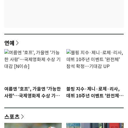
연예
여름엔 '호프', 가을엔 '가능한
블핑 지수·제니·로제·리사,
사랑'…국제영화제 수상 기대
데뷔 10주년 이벤트 '완전체'
감 [N이슈]
참석 확정…기대감 UP
스포츠