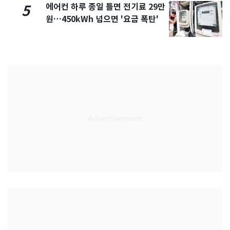
에어컨 하루 종일 틀면 전기료 29만
5
원…450kWh 넘으면 '요금 폭탄'