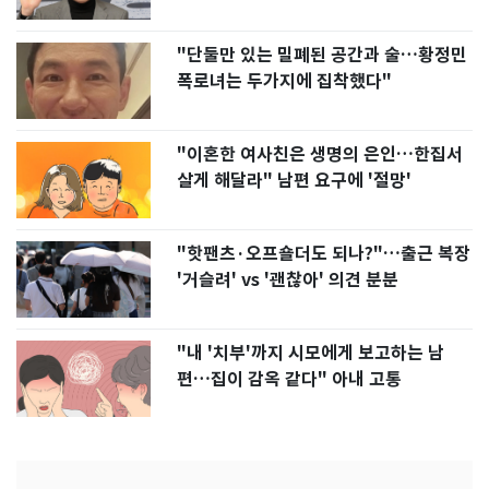
"단둘만 있는 밀폐된 공간과 술…황정민
폭로녀는 두가지에 집착했다"
"이혼한 여사친은 생명의 은인…한집서
살게 해달라" 남편 요구에 '절망'
"핫팬츠·오프숄더도 되나?"…출근 복장
'거슬려' vs '괜찮아' 의견 분분
"내 '치부'까지 시모에게 보고하는 남
편…집이 감옥 같다" 아내 고통