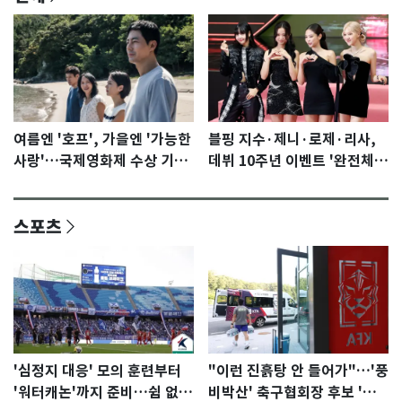
여름엔 '호프', 가을엔 '가능한
블핑 지수·제니·로제·리사,
사랑'…국제영화제 수상 기대
데뷔 10주년 이벤트 '완전체'
감 [N이슈]
참석 확정…기대감 UP
스포츠
'심정지 대응' 모의 훈련부터
"이런 진흙탕 안 들어가"…'풍
'워터캐논'까지 준비…쉼 없는
비박산' 축구협회장 후보 '실