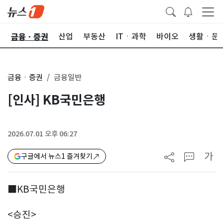
금융ㆍ증권
한
산업
부동산
ITㆍ과학
바이오
생활ㆍ문
금융ㆍ증권
금융일반
[인사] KB국민은행
2026.07.01 오후 06:27
가
구글에서 뉴스1 즐겨찾기
■KB국민은행
<승진>