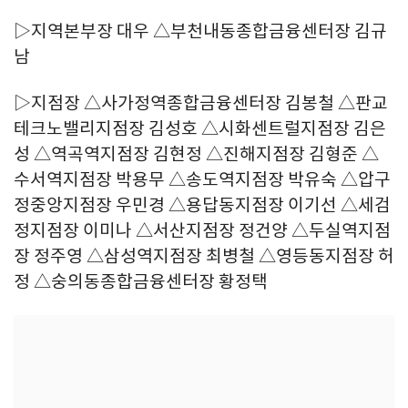
▷지역본부장 대우 △부천내동종합금융센터장 김규
남
▷지점장 △사가정역종합금융센터장 김봉철 △판교
테크노밸리지점장 김성호 △시화센트럴지점장 김은
성 △역곡역지점장 김현정 △진해지점장 김형준 △
수서역지점장 박용무 △송도역지점장 박유숙 △압구
정중앙지점장 우민경 △용답동지점장 이기선 △세검
정지점장 이미나 △서산지점장 정건양 △두실역지점
장 정주영 △삼성역지점장 최병철 △영등동지점장 허
정 △숭의동종합금융센터장 황정택