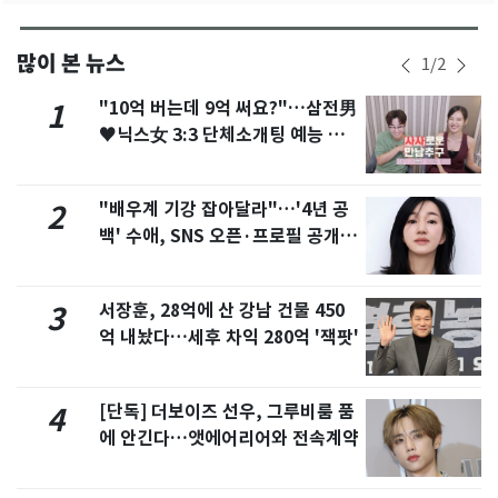
많이 본 뉴스
1
/
2
"10억 버는데 9억 써요?"…삼전男
1
♥닉스女 3:3 단체소개팅 예능 화
제
"배우계 기강 잡아달라"…'4년 공
2
백' 수애, SNS 오픈·프로필 공개
화제
서장훈, 28억에 산 강남 건물 450
3
억 내놨다…세후 차익 280억 '잭팟'
[단독] 더보이즈 선우, 그루비룸 품
4
에 안긴다…앳에어리어와 전속계약