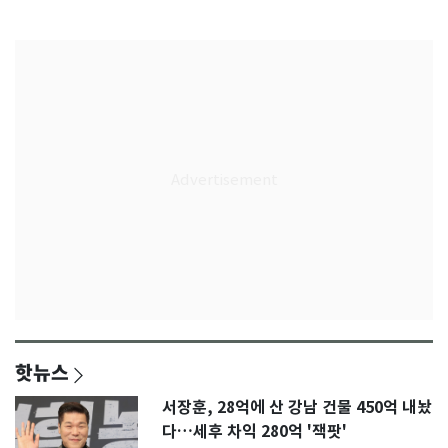
K리그
종'
핫뉴스
서장훈, 28억에 산 강남 건물 450억 내놨
다…세후 차익 280억 '잭팟'