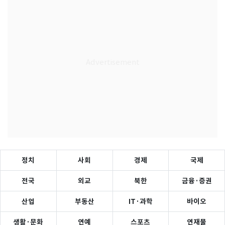
정치
사회
경제
국제
전국
외교
북한
금융·증권
산업
부동산
IT·과학
바이오
생활·문화
연예
스포츠
연재물