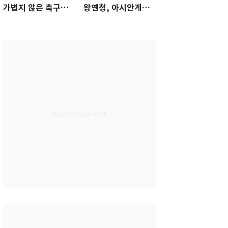
가볍지 않은 축구대
왕옌청, 아시안게임
표팀 '임시 감독' 무게
서 한국전 '표적 등판'
가능성