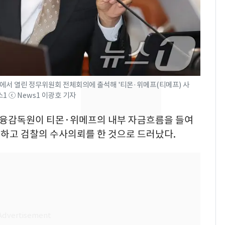
"주주 환원 의미 있게
확대할 것" 약속
"하늘로 떠난 딸과의 약
8
속"…이현주 경사, 세
번째 모발 기부
에서 열린 정무위원회 전체회의에 출석해 '티몬·위메프(티메프) 사
펄펄 끓는 서울, 40도
9
스1 ⓒ News1 이광호 기자
돌파하나…한낮 39도
폭염[오늘날씨]
 금융감독원이 티몬·위메프의 내부 자금흐름을 들여
전남광주통합특별시 정
10
하고 검찰의 수사의뢰를 한 것으로 드러났다.
무부시장 후보 백승주·
윤난실 지명