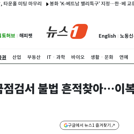
홀 미팅 마무리
봉화 'K-베트남 밸리특구' 지정…한·베 교류로 지
립토허브
해피펫
English
노동신
|
|
증권
산업
부동산
ITㆍ과학
바이오
생활ㆍ문화
연예
금점검서 불법 흔적찾아…이복
구글에서 뉴스1 즐겨찾기