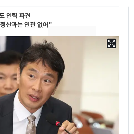
도 인력 파견
 정산과는 연관 없어"
태풍도 "거긴 너무 뜨거
6
워"…한반도 비켜가는
'돌핀'과 '찬홈'
삼성전자·SK하이닉스
7