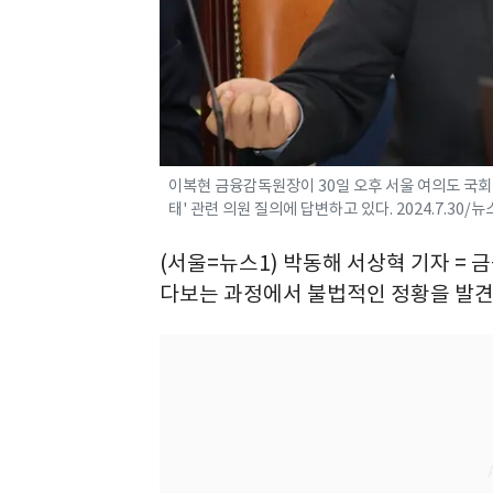
이복현 금융감독원장이 30일 오후 서울 여의도 국회
태' 관련 의원 질의에 답변하고 있다. 2024.7.30/뉴
(서울=뉴스1) 박동해 서상혁 기자 =
다보는 과정에서 불법적인 정황을 발견