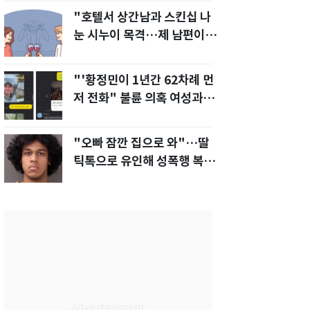
"호텔서 상간남과 스킨십 나
눈 시누이 목격…제 남편이
입 다물라 하네요"
"'황정민이 1년간 62차례 먼
저 전화" 불륜 의혹 여성과의
통화내역 공개
"오빠 잠깐 집으로 와"…딸
틱톡으로 유인해 성폭행 복수
한 아빠