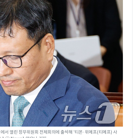
회에서 열린 정무위원회 전체회의에 출석해 '티몬·위메프(티메프) 사