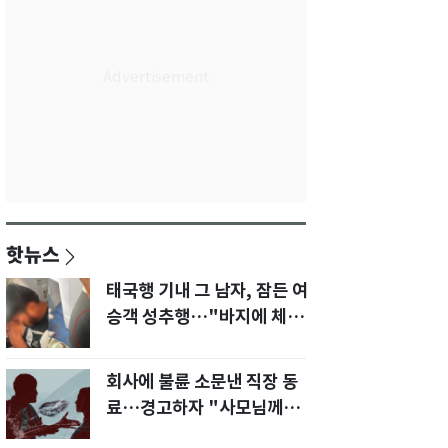
핫뉴스
태국행 기내 그 남자, 잠든 여
승객 성추행…"바지에 체액
까지 묻었다"
회사에 불륜 소문낸 직장 동
료…경고하자 "사모님께도
말씀드리겠다"