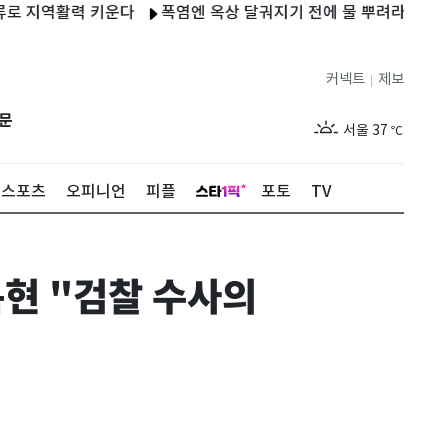
역활력 키운다
폭염엔 옥상 달궈지기 전에 물 뿌려라…냉방에너지 
커넥트
제보
|
제주
31
℃
문
서울
37
℃
부산
33
℃
스포츠
오피니언
피플
포토
TV
대구
37
℃
인천
36
℃
현 "검찰 수사의
광주
36
℃
대전
35
℃
울산
32
℃
강릉
30
℃
제주
31
℃