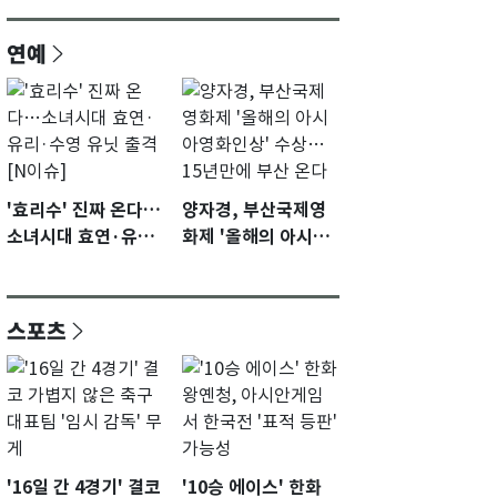
연예
'효리수' 진짜 온다…
양자경, 부산국제영
소녀시대 효연·유리·
화제 '올해의 아시아
수영 유닛 출격 [N이
영화인상' 수상…15
슈]
년만에 부산 온다
스포츠
'16일 간 4경기' 결코
'10승 에이스' 한화