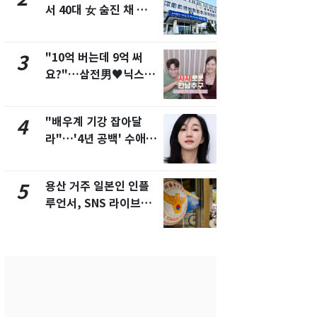
서 40대 女 숨진 채 발
"주주 환원 
견…시신 옆엔 '이불'
확대할 것" 
"10억 버는데 9억 써
"하늘로 떠
3
8
요?"…삼전男♥닉스女
속"…이현주
3:3 단체소개팅 예능 화
번째 모발 
제
"배우계 기강 잡아달
펄펄 끓는 서
4
9
라"…'4년 공백' 수애,
돌파하나…한
SNS 오픈·프로필 공개
폭염[오늘날
화제
용산 거주 일본인 인플
전남광주통
5
10
루언서, SNS 라이브방
무부시장 후
송 도중 사망
윤난실 지명