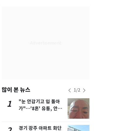
서울
37
℃
부산
33
℃
대구
37
℃
인천
36
℃
광주
36
℃
대전
35
℃
울산
32
℃
강릉
30
℃
많이 본 뉴스
1
/
2
제주
31
℃
"눈 안감기고 입 돌아
태풍도 "거
1
6
가"…'8혼' 유퉁, 안면
워"…한반도
마비 근황 유튜브서 공
'돌핀'과 '찬
개
경기 광주 아파트 화단
삼성전자·S
2
7