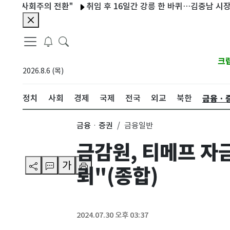
사회주의 전환"
취임 후 16일간 강릉 한 바퀴…김중남 시장, 타운
크
2026.8.6 (목)
금융ㆍ
정치
사회
경제
국제
전국
외교
북한
금융ㆍ증권
금융일반
금감원, 티메프 자
가
뢰"(종합)
2024.07.30 오후 03:37