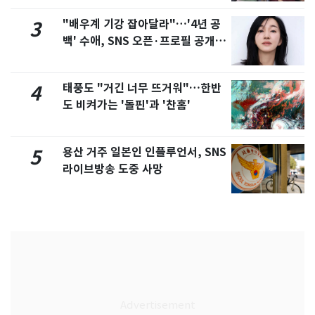
"배우계 기강 잡아달라"…'4년 공
3
백' 수애, SNS 오픈·프로필 공개
화제
태풍도 "거긴 너무 뜨거워"…한반
4
도 비켜가는 '돌핀'과 '찬홈'
용산 거주 일본인 인플루언서, SNS
5
라이브방송 도중 사망