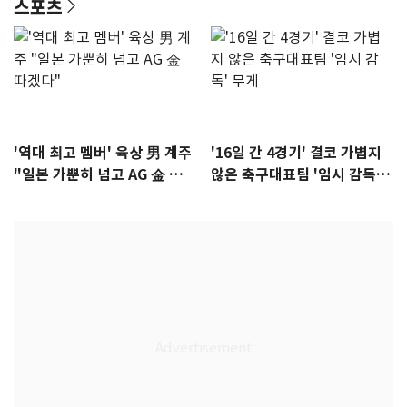
스포츠
'역대 최고 멤버' 육상 男 계주
'16일 간 4경기' 결코 가볍지
"일본 가뿐히 넘고 AG 金 따겠
않은 축구대표팀 '임시 감독'
다"
무게