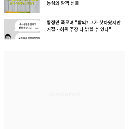
농심의 깜짝 선물
황정민 폭로녀 "합의? 그가 찾아왔지만
거절…허위 주장 다 밝힐 수 있다"