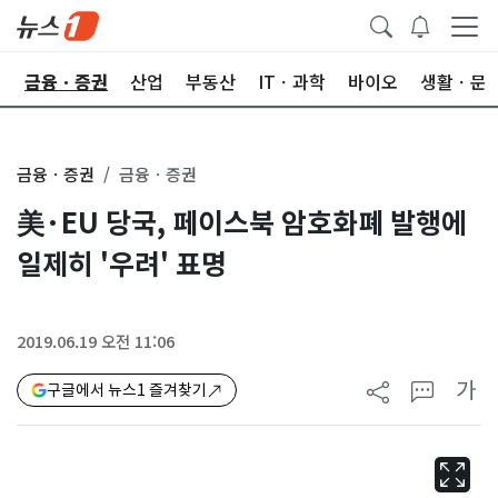
한
금융ㆍ증권
산업
부동산
ITㆍ과학
바이오
생활ㆍ문
금융ㆍ증권
금융ㆍ증권
美·EU 당국, 페이스북 암호화폐 발행에
일제히 '우려' 표명
2019.06.19 오전 11:06
가
구글에서 뉴스1 즐겨찾기