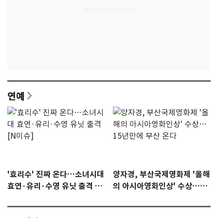
연예
'효리수' 진짜 온다…소녀시대
양자경, 부산국제영화제 '올해
효연·유리·수영 유닛 출격 [N
의 아시아영화인상' 수상…15
이슈]
년만에 부산 온다