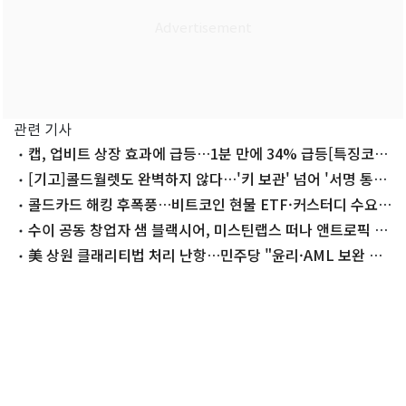
관련 기사
캡, 업비트 상장 효과에 급등…1분 만에 34% 급등[특징코
인]
[기고]콜드월렛도 완벽하지 않다…'키 보관' 넘어 '서명 통제'
물어야
콜드카드 해킹 후폭풍…비트코인 현물 ETF·커스터디 수요
커진다
수이 공동 창업자 샘 블랙시어, 미스틴랩스 떠나 앤트로픽 합
류
美 상원 클래리티법 처리 난항…민주당 "윤리·AML 보완 우
선"