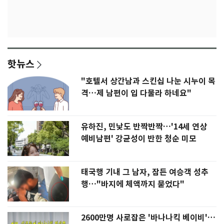
핫뉴스
"호텔서 상간남과 스킨십 나눈 시누이 목
격…제 남편이 입 다물라 하네요"
유하진, 민낯도 반짝반짝…'14세 연상
예비남편' 강균성이 반한 청순 미모
태국행 기내 그 남자, 잠든 여승객 성추
행…"바지에 체액까지 묻었다"
2600만명 사로잡은 '바나나킥 베이비'…