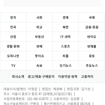
정치
사회
경제
국제
전국
외교
북한
금융·증권
산업
부동산
IT·과학
바이오
생활·문화
연예
스포츠
연재물
오피니언
핫이슈
피플
포토
TV
속보
인기뉴스
주요뉴스
회사소개
광고/제휴·구매문의
이용약관·정책
고충처리
대표이사/발행인 : 이영섭
|
편집인 : 채원배
|
편집국장 : 김기성
|
주소 : 서울시 종로구 종로 47 (공평동,SC빌딩17층)
|
사업자등록번호 : 101-86-62870
|
고충처리인 : 김성환
|
청소년보호책임자 : 안병길
|
통신판매업신고 : 서울종로 0676호
|