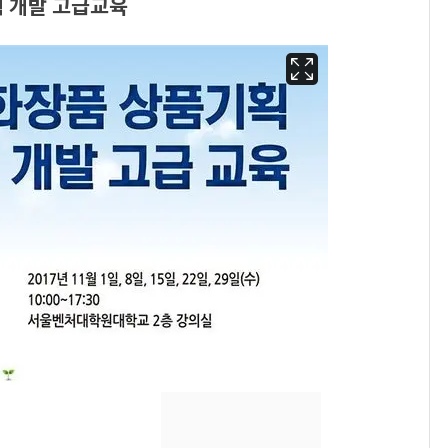
획 개발 고급교육
13호 태풍 '돌핀' 日오
6
키나와·가고시마현 접
근…26만명 대피령
낮 최고 37도 폭염 계
7
속…전국 곳곳 비 [오늘
날씨]