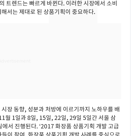
시장의 트렌드는 빠르게 바뀐다. 이러한 시장에서 소비
[단독] 경찰, '김부장'
8
위해서는 제대로 된 상품기획이 중요하다.
제작사 회장 수사…자본
시장법 위반 의혹
[단독]중수청 가는 검찰
9
수사관 경력 합산 추
진…법무사·집행관 '혜
택' 유지
전남광주 화정역 인근서
10
교통사고로 40대 심정
지…6명 부상
 시장 동향, 성분과 처방에 이르기까지 노하우를 배
월 1일과 8일, 15일, 22일, 29일 5일간 서울 삼
서 진행된다. ‘2017 화장품 상품기획 개발 고급
가들이 참여, 화장품 상품기획 개발 사례를 중심으로