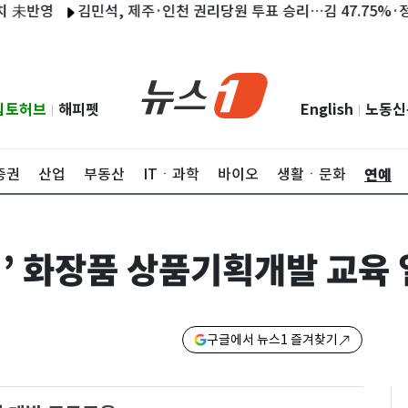
영
김민석, 제주·인천 권리당원 투표 승리…김 47.75%·정 42.0
립토허브
해피펫
English
노동신
|
|
연예
증권
산업
부동산
ITㆍ과학
바이오
생활ㆍ문화
’ 화장품 상품기획개발 교육
구글에서 뉴스1 즐겨찾기