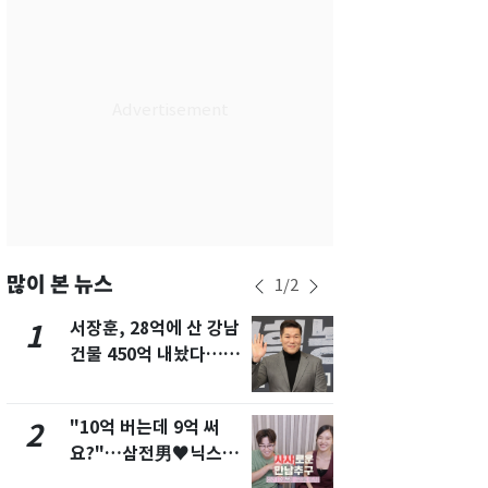
부산
29
℃
대구
28
℃
인천
29
℃
광주
29
℃
대전
28
℃
울산
28
℃
강릉
21
℃
많이 본 뉴스
1
/
2
제주
29
℃
서장훈, 28억에 산 강남
13호 태풍 '
1
6
건물 450억 내놨다…세
키나와·가고
후 차익 280억 '잭팟'
근…26만명
"10억 버는데 9억 써
낮 최고 37
2
7
요?"…삼전男♥닉스女
속…전국 곳곳
3:3 단체소개팅 예능 화
날씨]