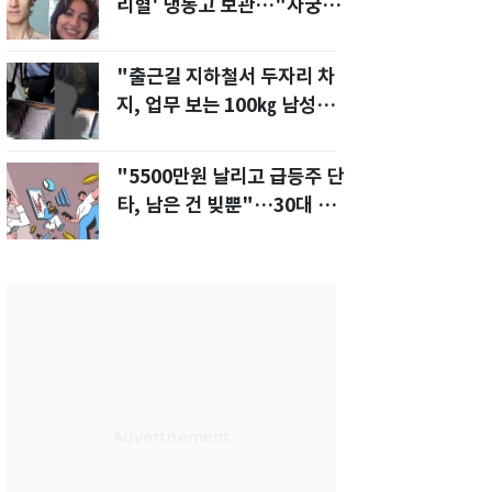
리혈' 냉동고 보관…"자궁 내
부 궁금해"
"출근길 지하철서 두자리 차
지, 업무 보는 100㎏ 남성…
부딪히면 신경질"
"5500만원 날리고 급등주 단
타, 남은 건 빚뿐"…30대 여
성 파혼 위기