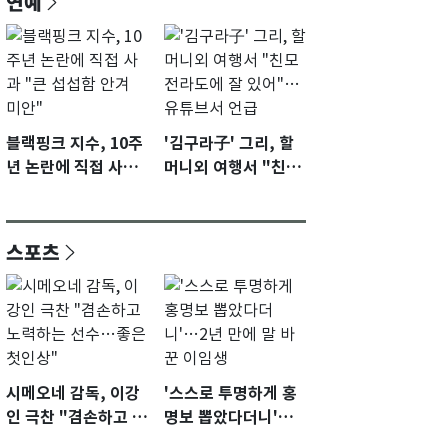
연예
블랙핑크 지수, 10주
'김구라子' 그리, 할
년 논란에 직접 사과
머니외 여행서 "친모
"큰 섭섭함 안겨 미
전라도에 잘 있어"…
안"
유튜브서 언급
스포츠
시메오네 감독, 이강
'스스로 투명하게 홍
인 극찬 "겸손하고 노
명보 뽑았다더니'…2
력하는 선수…좋은
년 만에 말 바꾼 이임