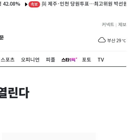
與 제주·인천 당원투표…최고위원 박선원·최민희·서
8%
속보
제주
29
℃
커넥트
제보
|
서울
29
℃
문
부산
29
℃
대구
28
℃
스포츠
오피니언
피플
포토
TV
인천
29
℃
광주
29
℃
 열린다
대전
28
℃
울산
28
℃
강릉
21
℃
제주
29
℃
서울
29
℃