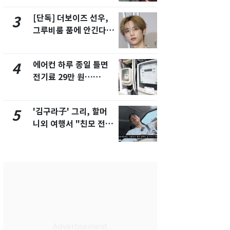
제
[단독] 더보이즈 선우,
[단독] 경찰,
3
8
그루비룸 품에 안긴다…
제작사 회장
앳에어리어와 전속계약
시장법 위반
에어컨 하루 종일 틀면
[단독]중수
4
9
전기료 29만 원…
수사관 경력
450kWh 넘으면 '요금
진…법무사·
폭탄'
택' 유지
'김구라子' 그리, 할머
전남광주 화
5
10
니외 여행서 "친모 전라
교통사고로 
도에 잘 있어"…유튜브
지…6명 부
서 언급