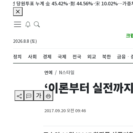
당원투표 누계 金 45.42%·鄭 44.56%·宋 10.02%…가중치 未반
크
2026.8.8 (토)
정치
사회
경제
국제
전국
외교
북한
금융ㆍ
연예
N스타일
‘이론부터 실전까지
가
2017.09.20 오전 09:46