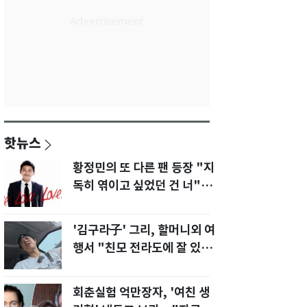
핫뉴스
황정민의 또 다른 팬 등장 "지
독히 엮이고 싶었던 건 너" 폭
로녀 직격
'김구라子' 그리, 할머니외 여
행서 "친모 전라도에 잘 있
어"…유튜브서 언급
회춘실험 억만장자, '여친 생