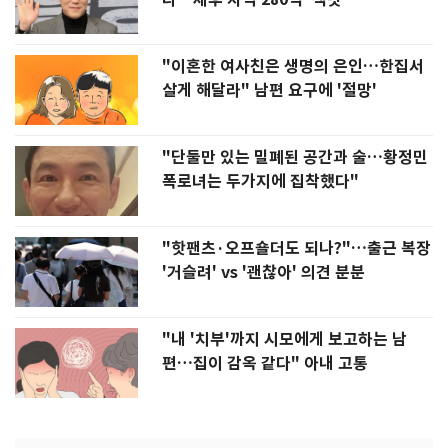
"이혼한 여사친은 생명의 은인…한집서
살게 해달라" 남편 요구에 '절망'
"단둘만 있는 밀폐된 공간과 술…황정민
폭로녀는 두가지에 집착했다"
"핫팬츠·오프숄더도 되나?"…출근 복장
'거슬려' vs '괜찮아' 의견 분분
"내 '치부'까지 시모에게 보고하는 남
편…집이 감옥 같다" 아내 고통