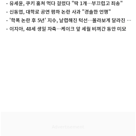
다"
유세윤, 쿠키 훔쳐 먹다 걸렸다 "딱 1개…부끄럽고 죄송"
신동엽, 대학로 공연 폄하 논란 사과 "경솔한 언행"
'학폭 논란 후 5년' 지수, 날렵해진 턱선…몰라보게 달라진 근
황
이지아, 48세 생일 자축…케이크 앞 세월 비껴간 동안 미모