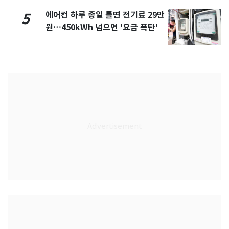
에어컨 하루 종일 틀면 전기료 29만
5
원…450kWh 넘으면 '요금 폭탄'