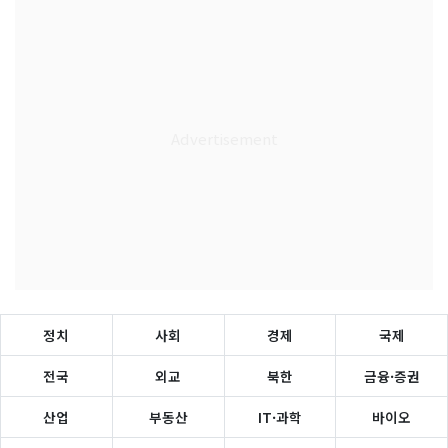
정치
사회
경제
국제
전국
외교
북한
금융·증권
산업
부동산
IT·과학
바이오