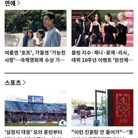
연예
여름엔 '호프', 가을엔 '가능한
블핑 지수·제니·로제·리사,
사랑'…국제영화제 수상 기대
데뷔 10주년 이벤트 '완전체'
감 [N이슈]
참석 확정…기대감 UP
스포츠
'심정지 대응' 모의 훈련부터
"이런 진흙탕 안 들어가"…'풍