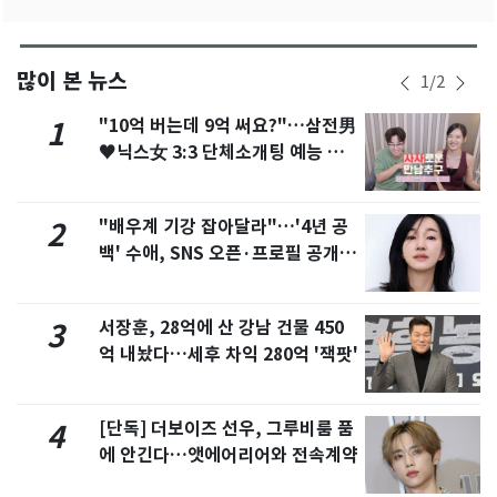
많이 본 뉴스
1
/
2
"10억 버는데 9억 써요?"…삼전男
1
♥닉스女 3:3 단체소개팅 예능 화
제
"배우계 기강 잡아달라"…'4년 공
2
백' 수애, SNS 오픈·프로필 공개
화제
서장훈, 28억에 산 강남 건물 450
3
억 내놨다…세후 차익 280억 '잭팟'
[단독] 더보이즈 선우, 그루비룸 품
4
에 안긴다…앳에어리어와 전속계약