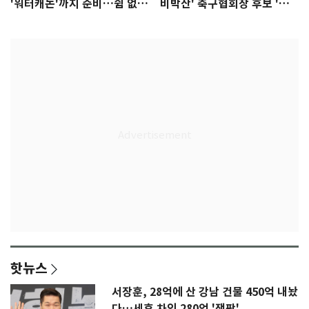
'워터캐논'까지 준비…쉼 없는
비박산' 축구협회장 후보 '실
K리그
종'
핫뉴스
서장훈, 28억에 산 강남 건물 450억 내놨
다…세후 차익 280억 '잭팟'