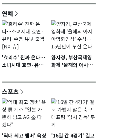
연예
'효리수' 진짜 온다…
양자경, 부산국제영
소녀시대 효연·유리·
화제 '올해의 아시아
수영 유닛 출격 [N이
영화인상' 수상…15
슈]
년만에 부산 온다
스포츠
'역대 최고 멤버' 육상
'16일 간 4경기' 결코