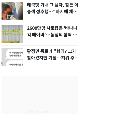
태국행 기내 그 남자, 잠든 여
승객 성추행…"바지에 체액
까지 묻었다"
2600만명 사로잡은 '바나나
킥 베이비'…농심의 깜짝 선
물
황정민 폭로녀 "합의? 그가
찾아왔지만 거절…허위 주장
다 밝힐 수 있다"