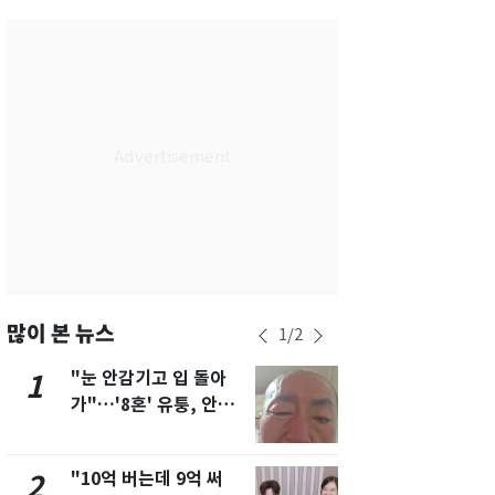
부산
30
℃
대구
33
℃
인천
33
℃
광주
29
℃
대전
34
℃
울산
30
℃
강릉
27
℃
제주
29
℃
많이 본 뉴스
1
/
2
"눈 안감기고 입 돌아
삼성전자·S
1
6
가"…'8혼' 유퉁, 안면
"주주 환원 
마비 근황 유튜브서 공
확대할 것" 
개
"10억 버는데 9억 써
펄펄 끓는 서
2
7