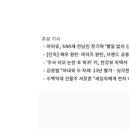
주요 기사
아이유, SNS에 전남친 장기하 '별일 없이 산
[단독] 배우 원빈·라이즈 원빈, 브랜드 공동
'주사 이모 논란 후 복귀' 키, 한강뷰 자택
김정렬 "아내와 두 차례·13년 별거…심각한
수백억대 건물주 서장훈 "세입자에게 먼저 