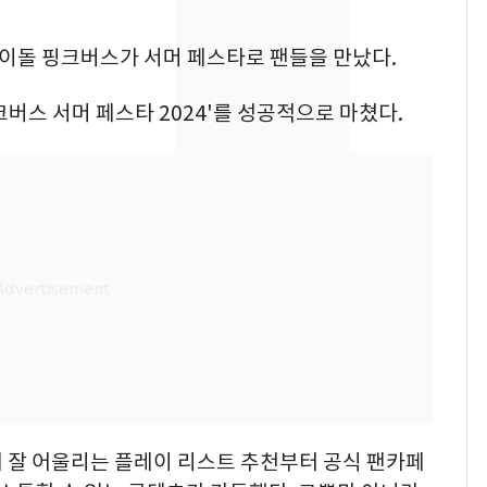
돌파하나…한낮 39도
폭염[오늘날씨]
 아이돌 핑크버스가 서머 페스타로 팬들을 만났다.
SK하이닉스 또 프리마
8
켓 하한가…달랑 11주
크버스 서머 페스타 2024'를 성공적으로 마쳤다.
에 시초가 소동
[단독]"이번 역은 신논
9
현, 토스역입니다"…서
울 지하철에 토스 이름
새겼다
전남광주통합특별시 정
10
무부시장 후보 백승주·
윤난실 지명
름에 잘 어울리는 플레이 리스트 추천부터 공식 팬카페