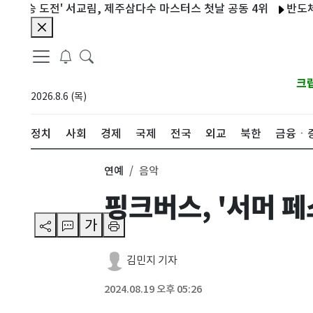
승 도전' 서교림, 제주삼다수 마스터스 첫날 공동 4위
반도체 호황도
크
2026.8.6 (목)
정치
사회
경제
국제
전국
외교
북한
금융ㆍ
연예
음악
핑크버스, '서머 페
가
김민지 기자
2024.08.19 오후 05:26