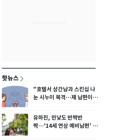
핫뉴스
"호텔서 상간남과 스킨십 나
눈 시누이 목격…제 남편이
입 다물라 하네요"
유하진, 민낯도 반짝반
짝…'14세 연상 예비남편' 강
균성이 반한 청순 미모