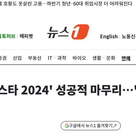
 못살린 고용…하반기 청년·60대 취업시장 더 어려워진다
포스
립토허브
해피펫
English
노동신
|
|
연예
증권
산업
부동산
ITㆍ과학
바이오
생활ㆍ문화
스타 2024' 성공적 마무리…
구글에서 뉴스1 즐겨찾기