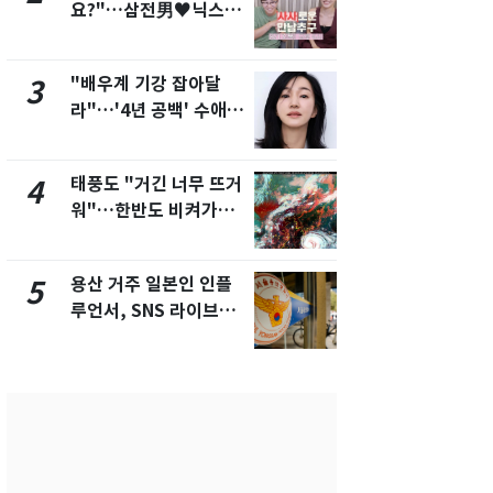
요?"…삼전男♥닉스女
돌파하나…한
3:3 단체소개팅 예능 화
폭염[오늘날
제
"배우계 기강 잡아달
SK하이닉스
3
8
라"…'4년 공백' 수애,
켓 하한가…
SNS 오픈·프로필 공개
에 시초가 
화제
태풍도 "거긴 너무 뜨거
[단독]"이번
4
9
워"…한반도 비켜가는
현, 토스역
'돌핀'과 '찬홈'
울 지하철에
새겼다
용산 거주 일본인 인플
전남광주통
5
10
루언서, SNS 라이브방
무부시장 후
송 도중 사망
윤난실 지명