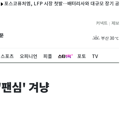
코퓨처엠, LFP 시장 첫발…배터리사와 대규모 장기 공급 합의
중
제주
29
℃
커넥트
제보
|
서울
34
℃
문
부산
30
℃
대구
33
℃
스포츠
오피니언
피플
포토
TV
인천
33
℃
광주
29
℃
'팬심' 겨냥
대전
34
℃
울산
30
℃
강릉
27
℃
제주
29
℃
서울
34
℃