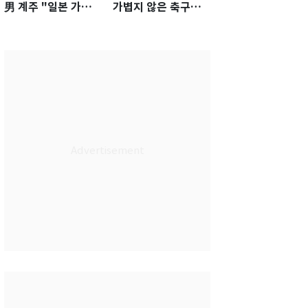
男 계주 "일본 가뿐히
가볍지 않은 축구대
넘고 AG 金 따겠다"
표팀 '임시 감독' 무게