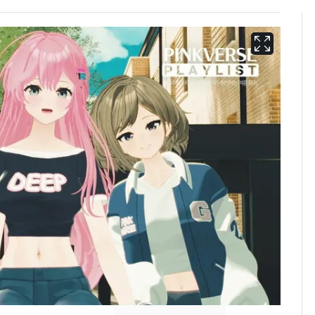
삼성전자·SK하이닉스
6
"주주 환원 의미 있게
확대할 것" 약속
펄펄 끓는 서울, 40도
7