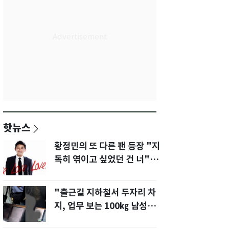
핫뉴스
황정민의 또 다른 팬 등장 "지
독히 엮이고 싶었던 건 너" 폭
로녀 직격
"출근길 지하철서 두자리 차
지, 업무 보는 100㎏ 남성…
부딪히면 신경질"