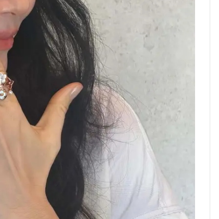
의실에 남자가 있어
요"…경찰 수사
[단독]중수청 가는 검찰
8
수사관 경력 합산 추
진…법무사·집행관 '혜
택' 유지
전남광주 화정역 인근서
9
교통사고로 40대 심정
지…6명 부상
축구협회, 외국인 심판
10
들 10여명 대상 '성 접
대' 의혹…월드컵·올림
픽 예선 등