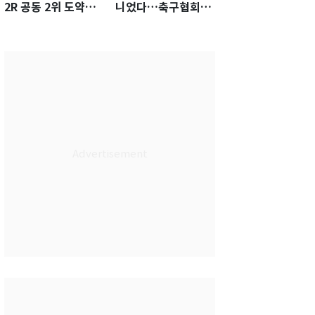
2R 공동 2위 도약…
니었다…축구협회장
통산 최다 21승 신기
출장에 부인 3회 동반
록 도전
'펑펑'