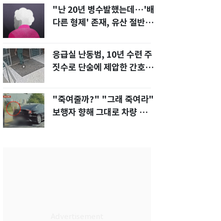
"난 20년 병수발했는데…'배
다른 형제' 존재, 유산 절반 가
져가나"
응급실 난동범, 10년 수련 주
짓수로 단숨에 제압한 간호사
화제[영상]
"죽여줄까?" "그래 죽여라"
보행자 향해 그대로 차량 돌진
한 운전자[영상]