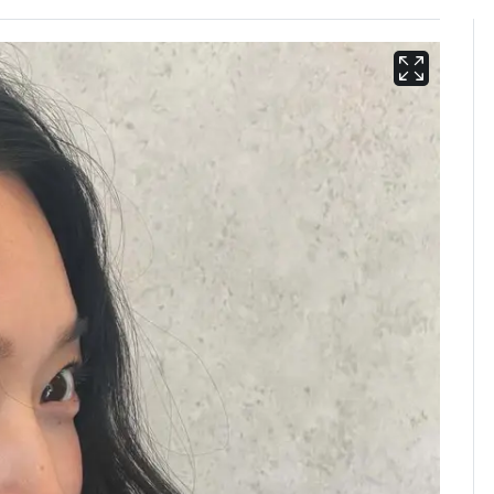
13호 태풍 '돌핀' 日오
6
키나와·가고시마현 접
근…26만명 대피령
"캐리비안 베이 여자 탈
7