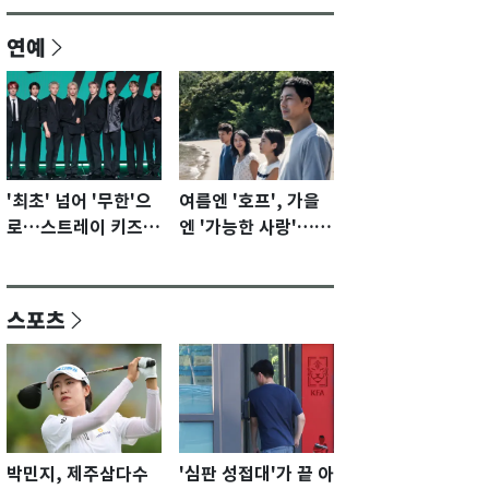
연예
'최초' 넘어 '무한'으
여름엔 '호프', 가을
로…스트레이 키즈가
엔 '가능한 사랑'…국
증명할 성장 모멘텀
제영화제 수상 기대
[N이슈]
감 [N이슈]
스포츠
박민지, 제주삼다수
'심판 성접대'가 끝 아