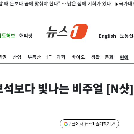
다 꿈에 맞춰야 한다" … 낡은 집에 기회가 있다
국가대표 AI '독파
립토허브
해피펫
English
노동신
|
|
연예
증권
산업
부동산
ITㆍ과학
바이오
생활ㆍ문화
보석보다 빛나는 비주얼 [N샷]
구글에서 뉴스1 즐겨찾기