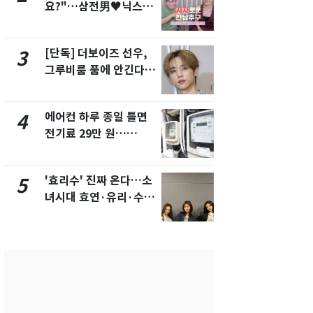
요?"…삼전男♥닉스女
의실에 남자
3:3 단체소개팅 예능 화
요"…경찰 
제
[단독] 더보이즈 선우,
[단독]중수
3
8
그루비룸 품에 안긴다…
수사관 경력
앳에어리어와 전속계약
진…법무사·
택' 유지
에어컨 하루 종일 틀면
전남광주 화
4
9
전기료 29만 원…
교통사고로 
450kWh 넘으면 '요금
지…6명 부
폭탄'
'효리수' 진짜 온다…소
축구협회, 
5
10
녀시대 효연·유리·수영
들 10여명 대
유닛 출격 [N이슈]
대' 의혹…
픽 예선 등