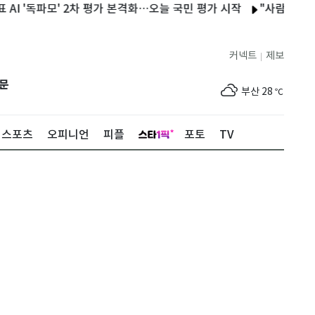
모' 2차 평가 본격화…오늘 국민 평가 시작
"사람은 들으며 변한다"
제주
29
℃
커넥트
제보
|
서울
28
℃
문
부산
28
℃
대구
29
℃
스포츠
오피니언
피플
포토
TV
인천
30
℃
광주
27
℃
대전
27
℃
울산
28
℃
강릉
27
℃
제주
29
℃
서울
28
℃