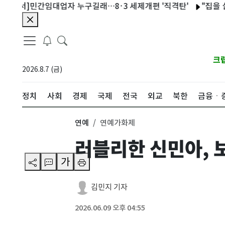
간임대업자 누구길래…8·3 세제개편 '직격탄'
"집을 살 때 돈보
크
2026.8.7 (금)
정치
사회
경제
국제
전국
외교
북한
금융ㆍ
연예
연예가화제
러블리한 신민아, 
가
김민지 기자
2026.06.09 오후 04:55