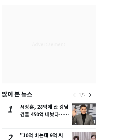
부산
28
℃
대구
29
℃
인천
30
℃
광주
27
℃
대전
27
℃
울산
28
℃
강릉
27
℃
제주
29
℃
많이 본 뉴스
1
/
2
서장훈, 28억에 산 강남
13호 태풍 '
1
6
건물 450억 내놨다…세
키나와·가고
후 차익 280억 '잭팟'
근…26만명
"10억 버는데 9억 써
"캐리비안 
2
7