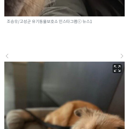
조승우/고성군 유기동물보호소 인스타그램ⓒ 뉴스1