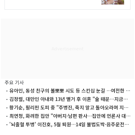
주요 기사
유아인, 동성 친구의 볼뽀뽀 시도 등 스킨십 눈길 …여전한 비
주얼
김정렬, 대만인 아내와 13년 별거 후 이혼 "술 때문…지금은
끊어"
황기순, 필리핀 도피 중 "주병진, 죽지 말고 돌아오라며 지
원"
최연청, 화려한 집안 "아버지·남편 판사…집안에 언론사 대
표·국회의원도"
'뇌출혈 투병' 이진호, 5월 퇴원…14일 불법도박·음주운전
첫 공판 참석