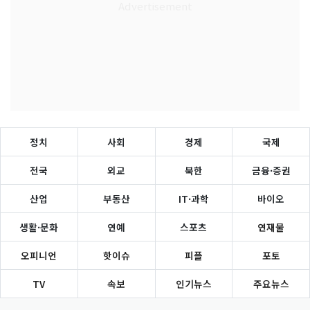
정치
사회
경제
국제
전국
외교
북한
금융·증권
산업
부동산
IT·과학
바이오
생활·문화
연예
스포츠
연재물
오피니언
핫이슈
피플
포토
TV
속보
인기뉴스
주요뉴스