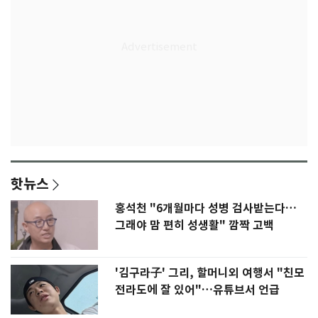
핫뉴스
홍석천 "6개월마다 성병 검사받는다…
그래야 맘 편히 성생활" 깜짝 고백
'김구라子' 그리, 할머니외 여행서 "친모
전라도에 잘 있어"…유튜브서 언급