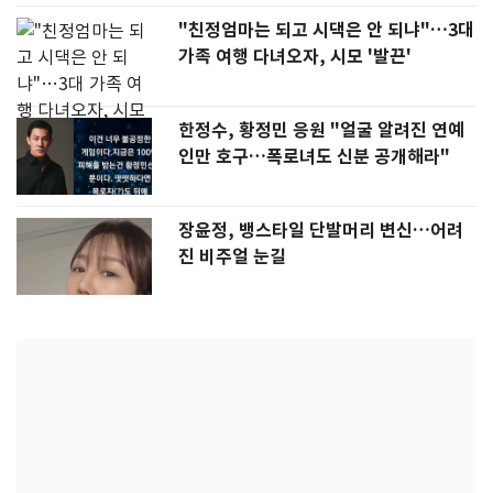
"친정엄마는 되고 시댁은 안 되냐"…3대
가족 여행 다녀오자, 시모 '발끈'
한정수, 황정민 응원 "얼굴 알려진 연예
인만 호구…폭로녀도 신분 공개해라"
장윤정, 뱅스타일 단발머리 변신…어려
진 비주얼 눈길