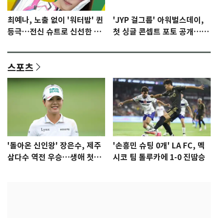
최예나, 노출 없이 '워터밤' 퀸
'JYP 걸그룹' 아워벌스데이,
등극…전신 슈트로 신선한 충
첫 싱글 콘셉트 포토 공개…청
격 [N샷]
량·키치
스포츠
'돌아온 신인왕' 장은수, 제주
'손흥민 슈팅 0개' LA FC, 멕
삼다수 역전 우승…생애 첫승
시코 팀 톨루카에 1-0 진땀승
감격