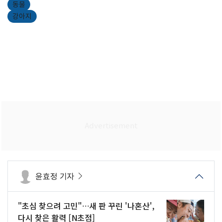
동물
강아지
윤효정 기자
"초심 찾으려 고민"…새 판 꾸린 '나혼산',
다시 찾은 활력 [N초점]