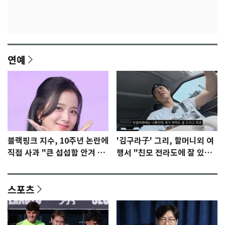
연예
블랙핑크 지수, 10주년 논란에
'김구라子' 그리, 할머니외 여
직접 사과 "큰 섭섭함 안겨 미
행서 "친모 전라도에 잘 있
안"
어"…유튜브서 언급
스포츠