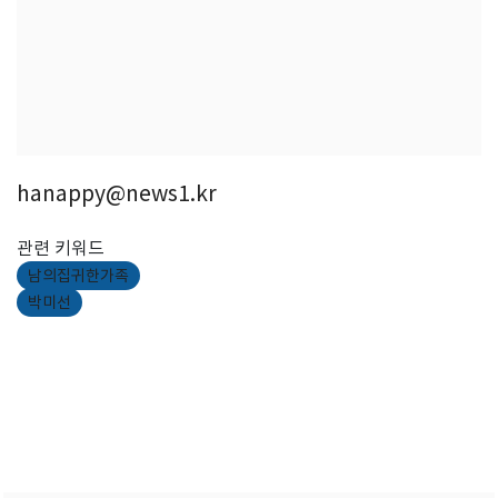
hanappy@news1.kr
관련 키워드
남의집귀한가족
박미선