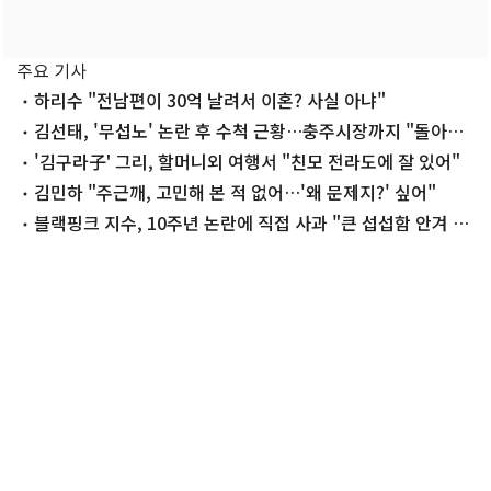
주요 기사
하리수 "전남편이 30억 날려서 이혼? 사실 아냐"
김선태, '무섭노' 논란 후 수척 근황…충주시장까지 "돌아올
생각 없냐?"
'김구라子' 그리, 할머니외 여행서 "친모 전라도에 잘 있어"
김민하 "주근깨, 고민해 본 적 없어…'왜 문제지?' 싶어"
블랙핑크 지수, 10주년 논란에 직접 사과 "큰 섭섭함 안겨 미
안"