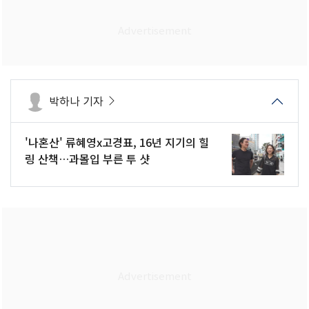
박하나 기자
'나혼산' 류혜영x고경표, 16년 지기의 힐
링 산책…과몰입 부른 투 샷