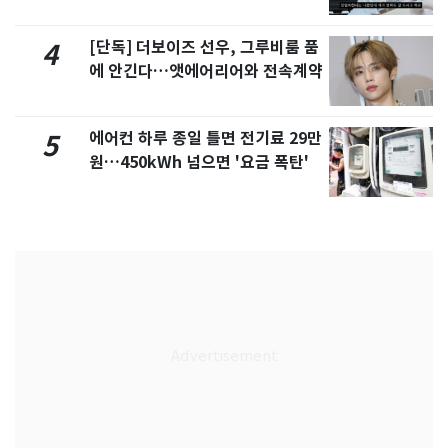
서 언급
[단독] 더보이즈 선우, 그루비룸 품
4
에 안긴다…앳에어리어와 전속계약
에어컨 하루 종일 틀면 전기료 29만
5
원…450kWh 넘으면 '요금 폭탄'