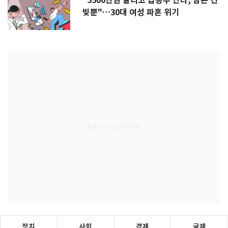
"5500만원 날리고 급등주 단타, 남은 건
빚뿐"…30대 여성 파혼 위기
정치
사회
경제
국제