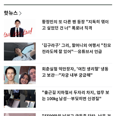
핫뉴스
황정민의 또 다른 팬 등장 "지독히 엮이
고 싶었던 건 너" 폭로녀 직격
'김구라子' 그리, 할머니외 여행서 "친모
전라도에 잘 있어"…유튜브서 언급
회춘실험 억만장자, '여친 생리혈' 냉동
고 보관…"자궁 내부 궁금해"
"출근길 지하철서 두자리 차지, 업무 보
는 100㎏ 남성…부딪히면 신경질"