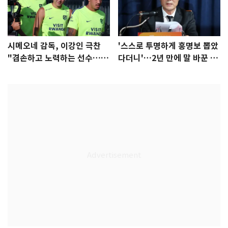
시메오네 감독, 이강인 극찬
'스스로 투명하게 홍명보 뽑았
"겸손하고 노력하는 선수…좋
다더니'…2년 만에 말 바꾼 이
은 첫인상"
임생