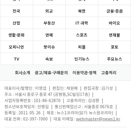
전국
외교
북한
금융·증권
산업
부동산
IT·과학
바이오
생활·문화
연예
스포츠
연재물
오피니언
핫이슈
피플
포토
TV
속보
인기뉴스
주요뉴스
회사소개
광고/제휴·구매문의
이용약관·정책
고충처리
대표이사/발행인 : 이영섭
|
편집인 : 채원배
|
편집국장 : 김기성
|
주소 : 서울시 종로구 종로 47 (공평동,SC빌딩17층)
|
사업자등록번호 : 101-86-62870
|
고충처리인 : 김성환
|
청소년보호책임자 : 안병길
|
통신판매업신고 : 서울종로 0676호
|
등록일 : 2011. 05. 26
|
제호 : 뉴스1코리아(읽기: 뉴스원코리아)
|
대표 전화 : 02-397-7000
|
대표 이메일 :
webmaster@news1.kr