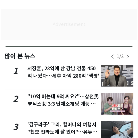
많이 본 뉴스
1
/
2
서장훈, 28억에 산 강남 건물 450
1
억 내놨다…세후 차익 280억 '잭팟'
"10억 버는데 9억 써요?"…삼전男
2
♥닉스女 3:3 단체소개팅 예능 화
제
'김구라子' 그리, 할머니외 여행서
3
"친모 전라도에 잘 있어"…유튜브