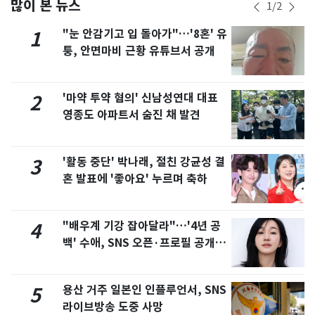
많이 본 뉴스
1
/
2
"눈 안감기고 입 돌아가"…'8혼' 유
1
퉁, 안면마비 근황 유튜브서 공개
'마약 투약 혐의' 신남성연대 대표
2
영종도 아파트서 숨진 채 발견
'활동 중단' 박나래, 절친 강균성 결
3
혼 발표에 '좋아요' 누르며 축하
"배우계 기강 잡아달라"…'4년 공
4
백' 수애, SNS 오픈·프로필 공개
화제
용산 거주 일본인 인플루언서, SNS
5
라이브방송 도중 사망