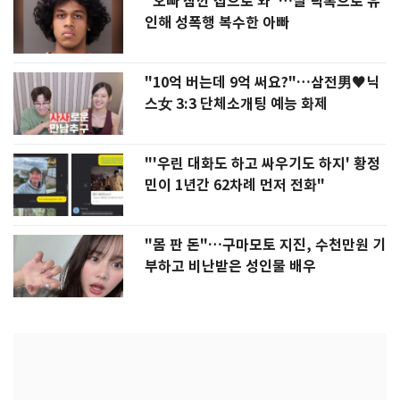
"오빠 잠깐 집으로 와"…딸 틱톡으로 유
인해 성폭행 복수한 아빠
"10억 버는데 9억 써요?"…삼전男♥닉
스女 3:3 단체소개팅 예능 화제
"'우린 대화도 하고 싸우기도 하지' 황정
민이 1년간 62차례 먼저 전화"
"몸 판 돈"…구마모토 지진, 수천만원 기
부하고 비난받은 성인물 배우