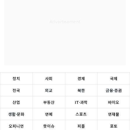
정치
사회
경제
국제
전국
외교
북한
금융·증권
산업
부동산
IT·과학
바이오
생활·문화
연예
스포츠
연재물
오피니언
핫이슈
피플
포토