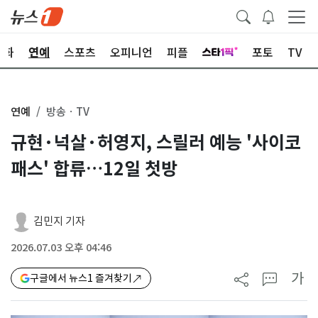
문화
연예
스포츠
오피니언
피플
포토
TV
연예
방송ㆍTV
규현·넉살·허영지, 스릴러 예능 '사이코
패스' 합류…12일 첫방
김민지 기자
2026.07.03 오후 04:46
가
구글에서 뉴스1 즐겨찾기