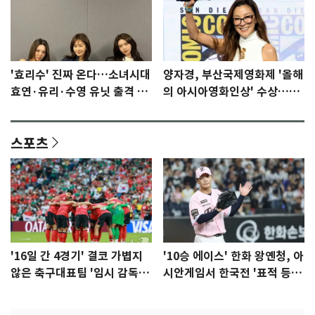
'효리수' 진짜 온다…소녀시대
양자경, 부산국제영화제 '올해
효연·유리·수영 유닛 출격 [N
의 아시아영화인상' 수상…15
이슈]
년만에 부산 온다
스포츠
'16일 간 4경기' 결코 가볍지
'10승 에이스' 한화 왕옌청, 아
않은 축구대표팀 '임시 감독'
시안게임서 한국전 '표적 등
무게
판' 가능성