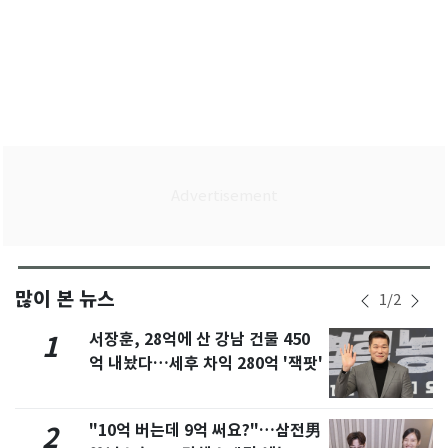
많이 본 뉴스
1
/
2
서장훈, 28억에 산 강남 건물 450
1
억 내놨다…세후 차익 280억 '잭팟'
"10억 버는데 9억 써요?"…삼전男
2