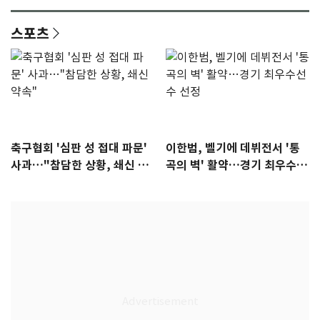
스포츠
축구협회 '심판 성 접대 파문'
이한범, 벨기에 데뷔전서 '통
사과…"참담한 상황, 쇄신 약
곡의 벽' 활약…경기 최우수선
속"
수 선정