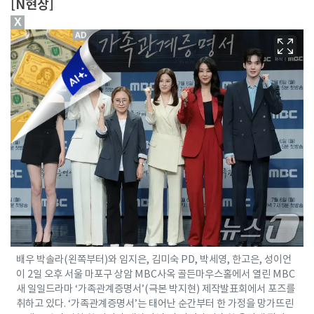
[N현장]
X
배우 박솔라(왼쪽부터)와 임지은, 김미숙 PD, 박세영, 한고은, 성이언
이 2일 오후 서울 마포구 상암 MBC사옥 골든마우스홀에서 열린 MBC
새 일일드라마 ‘가족관계증명서’(극본 박지현) 제작발표회에서 포즈를
취하고 있다. ‘가족관계증명서’는 태어난 순간부터 한 가정을 망가뜨린