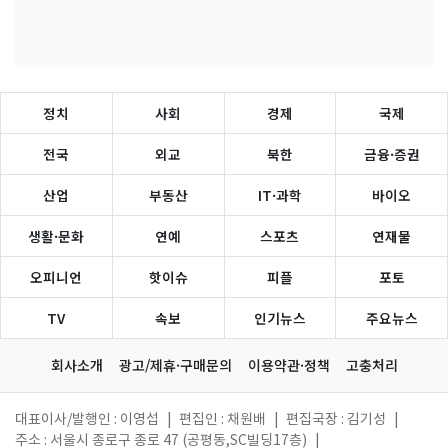
정치
사회
경제
국제
전국
외교
북한
금융·증권
산업
부동산
IT·과학
바이오
생활·문화
연예
스포츠
연재물
오피니언
핫이슈
피플
포토
TV
속보
인기뉴스
주요뉴스
회사소개
광고/제휴·구매문의
이용약관·정책
고충처리
대표이사/발행인 : 이영섭
|
편집인 : 채원배
|
편집국장 : 김기성
|
주소 : 서울시 종로구 종로 47 (공평동,SC빌딩17층)
|