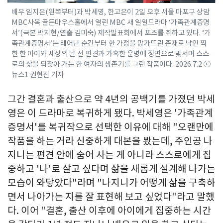
배우 임지은(왼쪽부터)과 박세영, 한고은이 2일 오후 서울 마포구 상암
MBC사옥 골든마우스홀에서 열린 MBC 새 일일드라마 ‘가족관계증명
서’(극본 박지현/연출 김미숙) 제작발표회에서 포즈를 취하고 있다. ‘가
족관계증명서’는 태어난 순간부터 한 가정을 망가뜨린 존재로 낙인 찍
힌 한 아이와 세상의 날 선 편견과 가혹한 운명에 정면으로 맞서며 스스
로의 삶을 되찾아 가는 한 여자의 생존기를 그린 작품이다. 2026.7.2 ⓒ
뉴스1 권현진 기자
그간 결혼과 출산으로 약 4년의 공백기를 가졌던 박세
영은 이 드라마로 복귀하게 됐다. 박세영은 '가족관계
증명서'를 복귀작으로 선택한 이유에 대해 "오랜만에
작품을 하는 거라 신중하게 대본을 봤는데, 주인공 나
지니는 편견 안에 숨어 사는 게 아니라 스스로에게 집
중하고 '나'로 살고 싶다며 삶을 새롭게 설계해 나가는
모습이 와닿았다"라며 "나지니가 어떻게 삶을 구축하
면서 나아가는 지를 잘 표현해 보고 싶었다"라고 말했
다. 이어 "결혼, 출산 이후에 아이에게 집중하는 시간