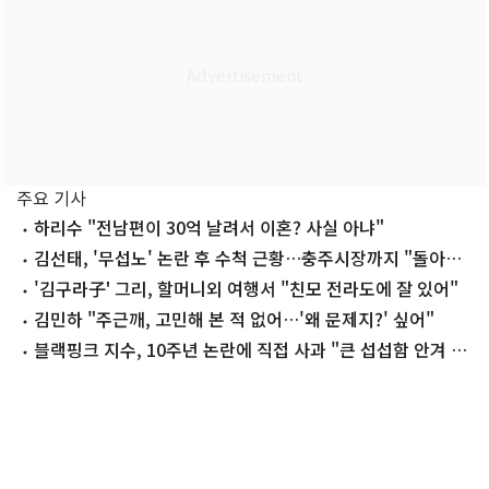
주요 기사
하리수 "전남편이 30억 날려서 이혼? 사실 아냐"
김선태, '무섭노' 논란 후 수척 근황…충주시장까지 "돌아올
생각 없냐?"
'김구라子' 그리, 할머니외 여행서 "친모 전라도에 잘 있어"
김민하 "주근깨, 고민해 본 적 없어…'왜 문제지?' 싶어"
블랙핑크 지수, 10주년 논란에 직접 사과 "큰 섭섭함 안겨 미
안"