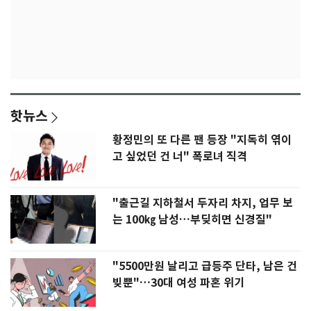
핫뉴스
황정민의 또 다른 팬 등장 "지독히 엮이
고 싶었던 건 너" 폭로녀 직격
"출근길 지하철서 두자리 차지, 업무 보
는 100㎏ 남성…부딪히면 신경질"
"5500만원 날리고 급등주 단타, 남은 건
빚뿐"…30대 여성 파혼 위기