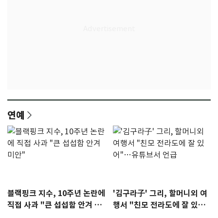
연예
블랙핑크 지수, 10주년 논란에
'김구라子' 그리, 할머니외 여
직접 사과 "큰 섭섭함 안겨 미
행서 "친모 전라도에 잘 있
안"
어"…유튜브서 언급