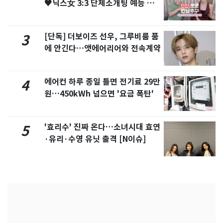
♥닉스女 3:3 단체소개팅 예능 화
제
[단독] 더보이즈 선우, 그루비룸 품
3
에 안긴다…앳에어리어와 전속계약
에어컨 하루 종일 틀면 전기료 29만
4
원…450kWh 넘으면 '요금 폭탄'
'효리수' 진짜 온다…소녀시대 효연
5
·유리·수영 유닛 출격 [N이슈]