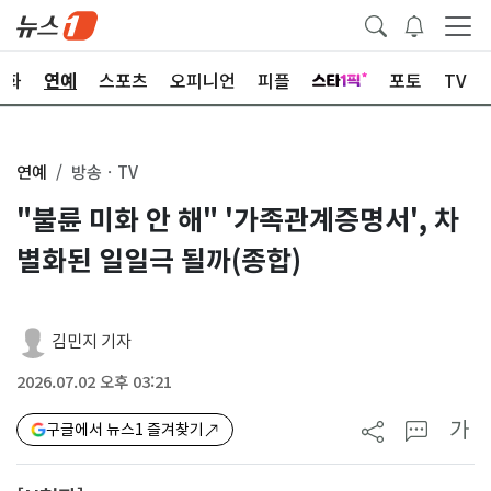
문화
연예
스포츠
오피니언
피플
포토
TV
연예
방송ㆍTV
"불륜 미화 안 해" '가족관계증명서', 차
별화된 일일극 될까(종합)
김민지 기자
2026.07.02 오후 03:21
가
구글에서 뉴스1 즐겨찾기