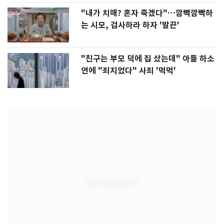
"내가 치매? 혼자 죽겠다"…깜빡깜빡하
는 시모, 검사하라 하자 '발끈'
"친구는 부모 덕에 집 샀는데" 아들 하소
연에 "죄지었다" 사죄 '먹먹'