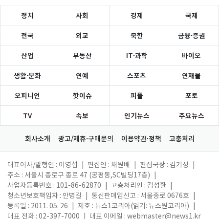
정치
사회
경제
국제
전국
외교
북한
금융·증권
산업
부동산
IT·과학
바이오
생활·문화
연예
스포츠
연재물
오피니언
핫이슈
피플
포토
TV
속보
인기뉴스
주요뉴스
회사소개
광고/제휴·구매문의
이용약관·정책
고충처리
대표이사/발행인 : 이영섭
|
편집인 : 채원배
|
편집국장 : 김기성
|
주소 : 서울시 종로구 종로 47 (공평동,SC빌딩17층)
|
사업자등록번호 : 101-86-62870
|
고충처리인 : 김성환
|
청소년보호책임자 : 안병길
|
통신판매업신고 : 서울종로 0676호
|
등록일 : 2011. 05. 26
|
제호 : 뉴스1코리아(읽기: 뉴스원코리아)
|
대표 전화 : 02-397-7000
|
대표 이메일 :
webmaster@news1.kr