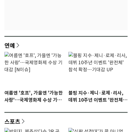
연예
여름엔 '호프', 가을엔 '가능한
블핑 지수·제니·로제·리사,
사랑'…국제영화제 수상 기대
데뷔 10주년 이벤트 '완전체'
감 [N이슈]
참석 확정…기대감 UP
스포츠