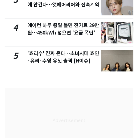
에 안긴다…앳에어리어와 전속계약
에어컨 하루 종일 틀면 전기료 29만
4
원…450kWh 넘으면 '요금 폭탄'
'효리수' 진짜 온다…소녀시대 효연
5
·유리·수영 유닛 출격 [N이슈]