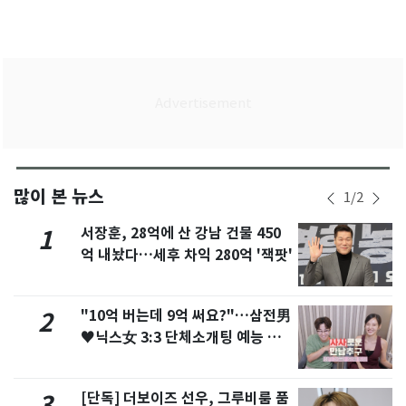
많이 본 뉴스
1
/
2
서장훈, 28억에 산 강남 건물 450
1
억 내놨다…세후 차익 280억 '잭팟'
"10억 버는데 9억 써요?"…삼전男
2
♥닉스女 3:3 단체소개팅 예능 화
제
[단독] 더보이즈 선우, 그루비룸 품
3