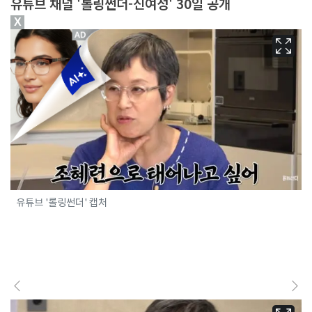
유튜브 채널 '롤링썬더-신여성' 30일 공개
X
유튜브 '롤링썬더' 캡처