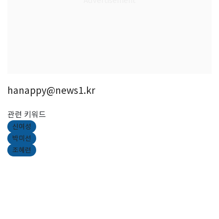
hanappy@news1.kr
관련 키워드
신여성
박미선
조혜련