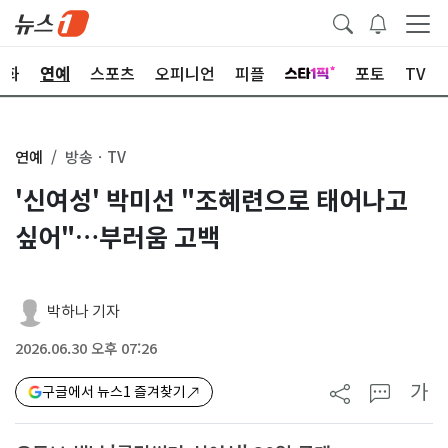
문화
연예
스포츠
오피니언
피플
포토
TV
연예
방송ㆍTV
'신여성' 박미선 "조혜련으로 태어나고
싶어"…부러움 고백
박하나 기자
2026.06.30 오후 07:26
가
구글에서 뉴스1 즐겨찾기