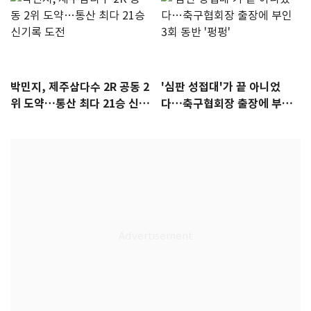
박민지, 제주삼다수 2R 공동 2
'심판 성접대'가 끝 아니었
위 도약…통산 최다 21승 신기
다…축구협회장 출장에 부인
록 도전
3회 동반 '펑펑'