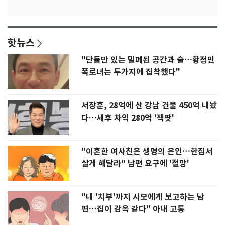
핫뉴스
"단둘만 있는 밀폐된 공간과 술…황정민
폭로녀는 두가지에 집착했다"
서장훈, 28억에 산 강남 건물 450억 내놨
다…세후 차익 280억 '잭팟'
"이혼한 여사친은 생명의 은인…한집서
살게 해달라" 남편 요구에 '절망'
"내 '치부'까지 시모에게 보고하는 남
편…집이 감옥 같다" 아내 고통