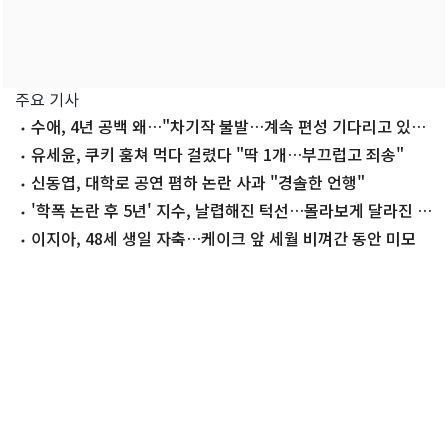
주요 기사
수애, 4년 공백 왜…"차기작 불발…계속 편성 기다리고 있
다"
유세윤, 쿠키 훔쳐 먹다 걸렸다 "딱 1개…부끄럽고 죄송"
신동엽, 대학로 공연 폄하 논란 사과 "경솔한 언행"
'학폭 논란 후 5년' 지수, 날렵해진 턱선…몰라보게 달라진 근
황
이지아, 48세 생일 자축…케이크 앞 세월 비껴간 동안 미모