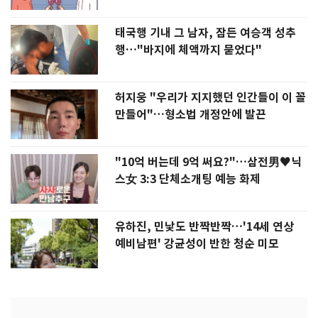
태국행 기내 그 남자, 잠든 여승객 성추
행…"바지에 체액까지 묻었다"
허지웅 "우리가 지지했던 인간들이 이 꼴
만들어"…형소법 개정안에 발끈
"10억 버는데 9억 써요?"…삼전男♥닉
스女 3:3 단체소개팅 예능 화제
유하진, 민낯도 반짝반짝…'14세 연상
예비남편' 강균성이 반한 청순 미모