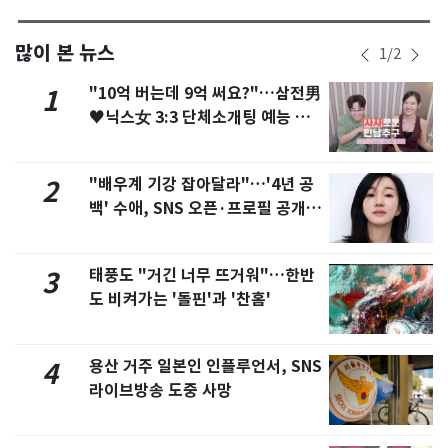
많이 본 뉴스
1
/
2
"10억 버는데 9억 써요?"…삼전男
1
♥닉스女 3:3 단체소개팅 예능 화
제
"배우계 기강 잡아달라"…'4년 공
2
백' 수애, SNS 오픈·프로필 공개
화제
태풍도 "거긴 너무 뜨거워"…한반
3
도 비켜가는 '돌핀'과 '찬홈'
용산 거주 일본인 인플루언서, SNS
4
라이브방송 도중 사망