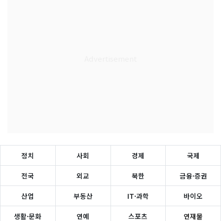
정치
사회
경제
국제
전국
외교
북한
금융·증권
산업
부동산
IT·과학
바이오
생활·문화
연예
스포츠
연재물