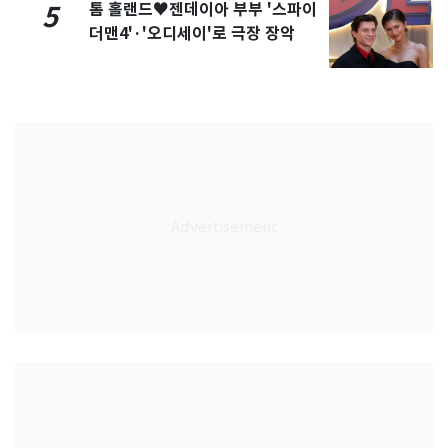
톰 홀랜드♥젠데이아 부부 '스파이
5
더맨4'·'오디세이'로 극장 장악