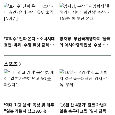
'효리수' 진짜 온다…소녀시대
양자경, 부산국제영화제 '올해
효연·유리·수영 유닛 출격 [N
의 아시아영화인상' 수상…15
이슈]
년만에 부산 온다
스포츠
'역대 최고 멤버' 육상 男 계주
'16일 간 4경기' 결코 가볍지
"일본 가뿐히 넘고 AG 金 따겠
않은 축구대표팀 '임시 감독'