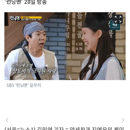
'런닝맨' 28일 방송
SBS '런닝맨' 갈무리
(서울=뉴스1) 김민영 기자 = 양세찬과 지예은의 케미