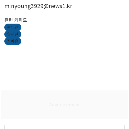
minyoung3929@news1.kr
관련 키워드
런닝맨
양세찬
지예은