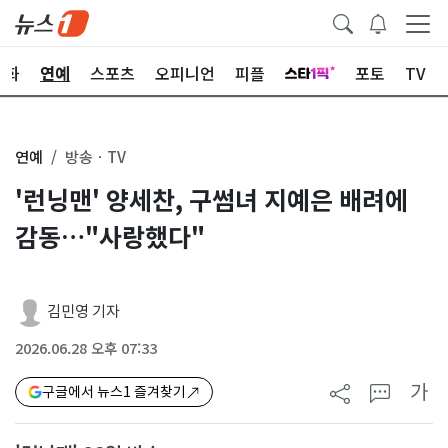
문화
연예
스포츠
오피니언
피플
포토
TV
연예
방송ㆍTV
'런닝맨' 양세찬, 구썸녀 지예은 배려에
감동…"사랑했다"
김민영 기자
2026.06.28 오후 07:33
가
구글에서 뉴스1 즐겨찾기