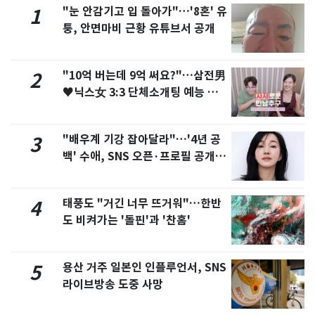
"눈 안감기고 입 돌아가"…'8혼' 유
1
퉁, 안면마비 근황 유튜브서 공개
"10억 버는데 9억 써요?"…삼전男
2
♥닉스女 3:3 단체소개팅 예능 화
제
"배우계 기강 잡아달라"…'4년 공
3
백' 수애, SNS 오픈·프로필 공개
화제
태풍도 "거긴 너무 뜨거워"…한반
4
도 비켜가는 '돌핀'과 '찬홈'
용산 거주 일본인 인플루언서, SNS
5
라이브방송 도중 사망