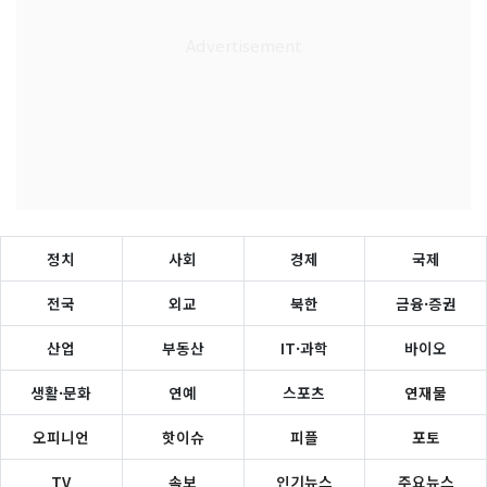
정치
사회
경제
국제
전국
외교
북한
금융·증권
산업
부동산
IT·과학
바이오
생활·문화
연예
스포츠
연재물
오피니언
핫이슈
피플
포토
TV
속보
인기뉴스
주요뉴스