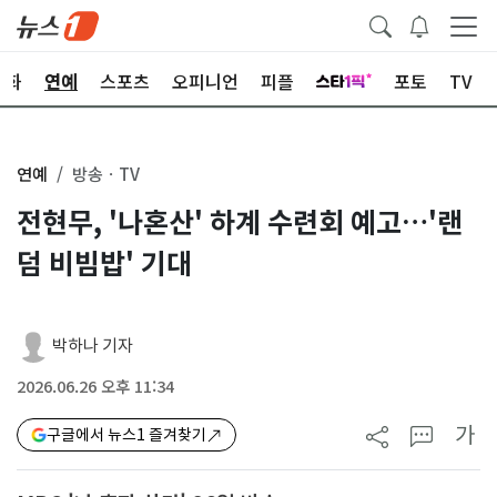
문화
연예
스포츠
오피니언
피플
포토
TV
연예
방송ㆍTV
전현무, '나혼산' 하계 수련회 예고…'랜
덤 비빔밥' 기대
박하나 기자
2026.06.26 오후 11:34
가
구글에서 뉴스1 즐겨찾기