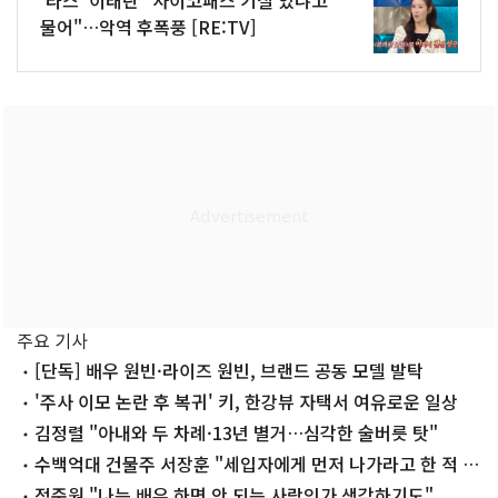
물어"…악역 후폭풍 [RE:TV]
주요 기사
[단독] 배우 원빈·라이즈 원빈, 브랜드 공동 모델 발탁
'주사 이모 논란 후 복귀' 키, 한강뷰 자택서 여유로운 일상
김정렬 "아내와 두 차례·13년 별거…심각한 술버릇 탓"
수백억대 건물주 서장훈 "세입자에게 먼저 나가라고 한 적 없
어"
정준원 "나는 배우 하면 안 되는 사람인가 생각하기도"