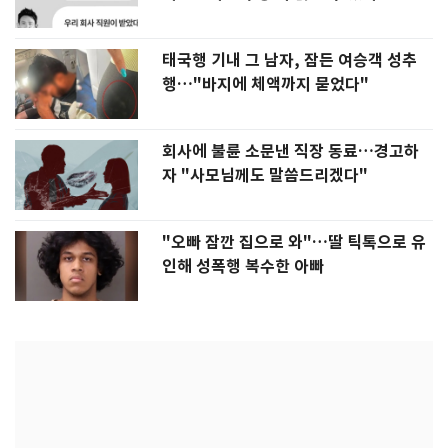
태국행 기내 그 남자, 잠든 여승객 성추
행…"바지에 체액까지 묻었다"
회사에 불륜 소문낸 직장 동료…경고하
자 "사모님께도 말씀드리겠다"
"오빠 잠깐 집으로 와"…딸 틱톡으로 유
인해 성폭행 복수한 아빠