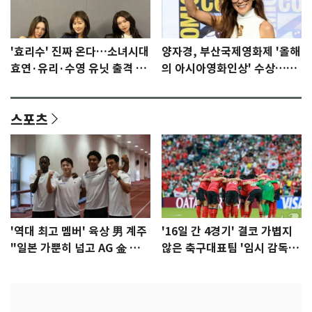
'효리수' 진짜 온다…소녀시대
양자경, 부산국제영화제 '올해
효연·유리·수영 유닛 출격 [N
의 아시아영화인상' 수상…15
이슈]
년만에 부산 온다
스포츠
'역대 최고 멤버' 육상 男 계주
'16일 간 4경기' 결코 가볍지
"일본 가뿐히 넘고 AG 金 따겠
않은 축구대표팀 '임시 감독'
다"
무게