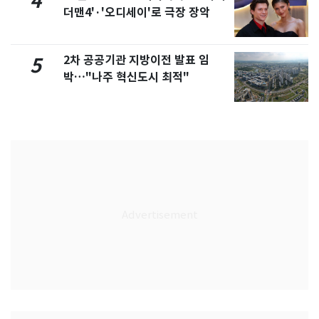
4
더맨4'·'오디세이'로 극장 장악
2차 공공기관 지방이전 발표 임
5
박…"나주 혁신도시 최적"