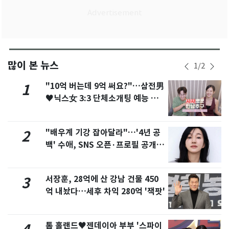
많이 본 뉴스
1
/
2
"10억 버는데 9억 써요?"…삼전男
1
♥닉스女 3:3 단체소개팅 예능 화
제
"배우계 기강 잡아달라"…'4년 공
2
백' 수애, SNS 오픈·프로필 공개
화제
서장훈, 28억에 산 강남 건물 450
3
억 내놨다…세후 차익 280억 '잭팟'
톰 홀랜드♥젠데이아 부부 '스파이