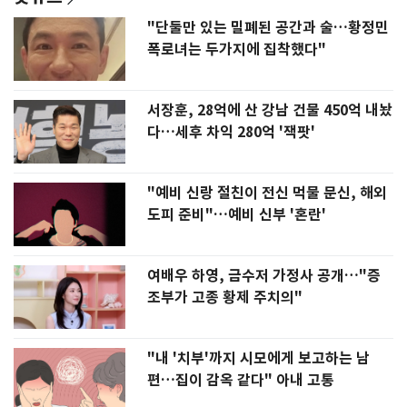
"단둘만 있는 밀폐된 공간과 술…황정민
폭로녀는 두가지에 집착했다"
서장훈, 28억에 산 강남 건물 450억 내놨
다…세후 차익 280억 '잭팟'
"예비 신랑 절친이 전신 먹물 문신, 해외
도피 준비"…예비 신부 '혼란'
여배우 하영, 금수저 가정사 공개…"증
조부가 고종 황제 주치의"
"내 '치부'까지 시모에게 보고하는 남
편…집이 감옥 같다" 아내 고통