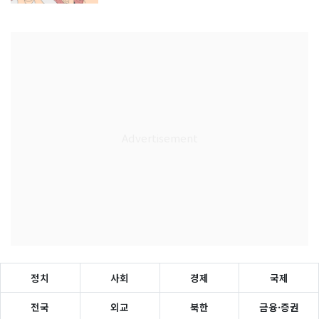
정치
사회
경제
국제
전국
외교
북한
금융·증권