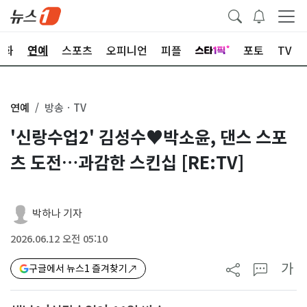
문화
연예
스포츠
오피니언
피플
포토
TV
연예
방송ㆍTV
'신랑수업2' 김성수♥박소윤, 댄스 스포
츠 도전…과감한 스킨십 [RE:TV]
박하나 기자
2026.06.12 오전 05:10
가
구글에서 뉴스1 즐겨찾기