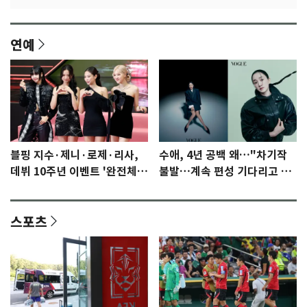
연예
블핑 지수·제니·로제·리사,
수애, 4년 공백 왜…"차기작
데뷔 10주년 이벤트 '완전체'
불발…계속 편성 기다리고 있
참석 확정…기대감 UP
다"
스포츠