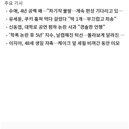
주요 기사
수애, 4년 공백 왜…"차기작 불발…계속 편성 기다리고 있
다"
유세윤, 쿠키 훔쳐 먹다 걸렸다 "딱 1개…부끄럽고 죄송"
신동엽, 대학로 공연 폄하 논란 사과 "경솔한 언행"
'학폭 논란 후 5년' 지수, 날렵해진 턱선…몰라보게 달라진 근
황
이지아, 48세 생일 자축…케이크 앞 세월 비껴간 동안 미모