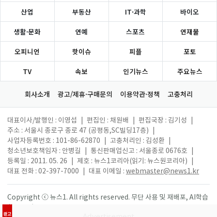
산업
부동산
IT·과학
바이오
생활·문화
연예
스포츠
연재물
오피니언
핫이슈
피플
포토
TV
속보
인기뉴스
주요뉴스
회사소개
광고/제휴·구매문의
이용약관·정책
고충처리
대표이사/발행인 : 이영섭
|
편집인 : 채원배
|
편집국장 : 김기성
|
주소 : 서울시 종로구 종로 47 (공평동,SC빌딩17층)
|
사업자등록번호 : 101-86-62870
|
고충처리인 : 김성환
|
청소년보호책임자 : 안병길
|
통신판매업신고 : 서울종로 0676호
|
등록일 : 2011. 05. 26
|
제호 : 뉴스1코리아(읽기: 뉴스원코리아)
|
대표 전화 : 02-397-7000
|
대표 이메일 :
webmaster@news1.kr
Copyright ⓒ 뉴스1. All rights reserved. 무단 사용 및 재배포, AI학습
활용 금지.
광고