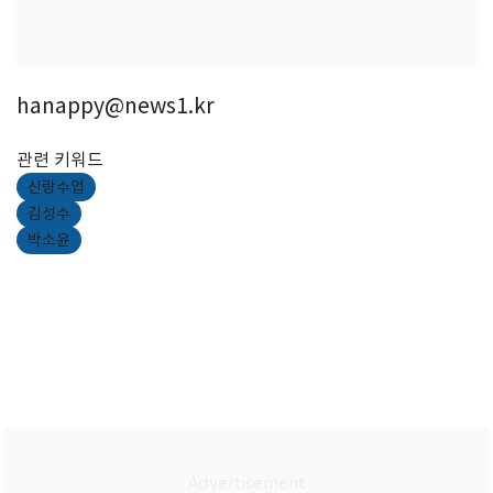
hanappy@news1.kr
관련 키워드
신랑수업
김성수
박소윤