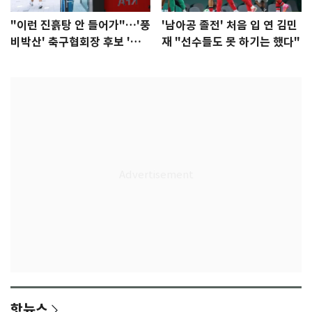
"이런 진흙탕 안 들어가"…'풍
'남아공 졸전' 처음 입 연 김민
비박산' 축구협회장 후보 '실
재 "선수들도 못 하기는 했다"
종'
핫뉴스