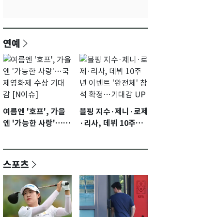
연예
여름엔 '호프', 가을
블핑 지수·제니·로제
엔 '가능한 사랑'…국
·리사, 데뷔 10주년
제영화제 수상 기대
이벤트 '완전체' 참석
감 [N이슈]
확정…기대감 UP
스포츠