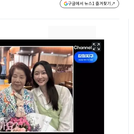
구글에서 뉴스1 즐겨찾기
13호 태풍 '돌핀' 日오
6
키나와·가고시마현 접
근…26만명 대피령