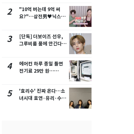
"10억 버는데 9억 써
"캐리비안 
2
7
요?"…삼전男♥닉스女
의실에 남자
3:3 단체소개팅 예능 화
요"…경찰 
제
[단독] 더보이즈 선우,
[단독]중수
3
8
그루비룸 품에 안긴다…
수사관 경력
앳에어리어와 전속계약
진…법무사·
택' 유지
에어컨 하루 종일 틀면
전남광주 화
4
9
전기료 29만 원…
교통사고로 
450kWh 넘으면 '요금
지…6명 부
폭탄'
'효리수' 진짜 온다…소
축구협회, 
5
10
녀시대 효연·유리·수영
들 10여명 대
유닛 출격 [N이슈]
대' 의혹…
픽 예선 등