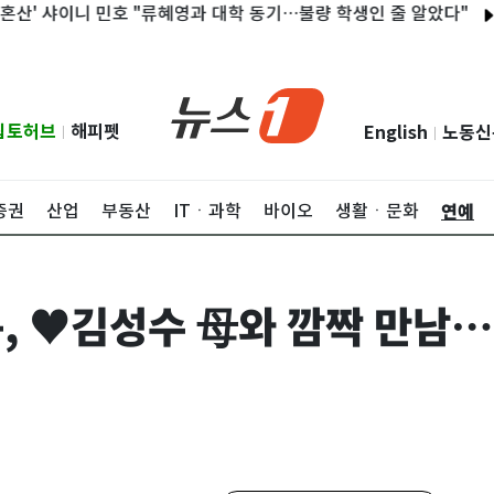
이니 민호 "류혜영과 대학 동기…불량 학생인 줄 알았다"
청양 비닐
립토허브
해피펫
English
노동신
|
|
연예
증권
산업
부동산
ITㆍ과학
바이오
생활ㆍ문화
윤, ♥김성수 母와 깜짝 만남