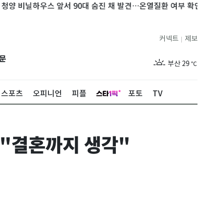
하우스 앞서 90대 숨진 채 발견…온열질환 여부 확인
李대통령, 
제주
29
℃
커넥트
제보
|
서울
32
℃
문
부산
29
℃
대구
30
℃
스포츠
오피니언
피플
포토
TV
인천
31
℃
광주
30
℃
…"결혼까지 생각"
대전
28
℃
울산
28
℃
강릉
26
℃
제주
29
℃
서울
32
℃