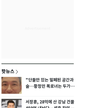
핫뉴스
"단둘만 있는 밀폐된 공간과
술…황정민 폭로녀는 두가지
에 집착했다"
서장훈, 28억에 산 강남 건물