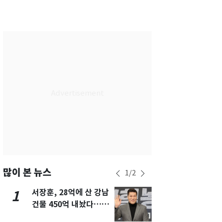
부산
29
℃
대구
30
℃
인천
31
℃
광주
30
℃
대전
28
℃
울산
28
℃
강릉
26
℃
제주
29
℃
많이 본 뉴스
1
/
2
서장훈, 28억에 산 강남
13호 태풍 '
1
6
건물 450억 내놨다…세
키나와·가고
후 차익 280억 '잭팟'
근…26만명