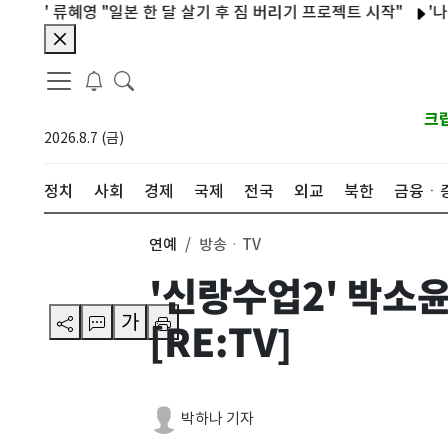
류혜영 "일본 한 달 살기 후 짐 버리기 프로젝트 시작"
'나혼산' 샤
크
2026.8.7 (금)
정치
사회
경제
국제
전국
외교
북한
금융ㆍ
연예
방송ㆍTV
'신랑수업2' 박소
가
[RE:TV]
박하나 기자