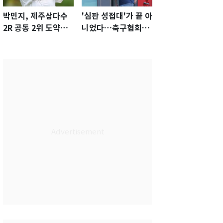
박민지, 제주삼다수
'심판 성접대'가 끝 아
2R 공동 2위 도약…
니었다…축구협회장
통산 최다 21승 신기
출장에 부인 3회 동반
록 도전
'펑펑'