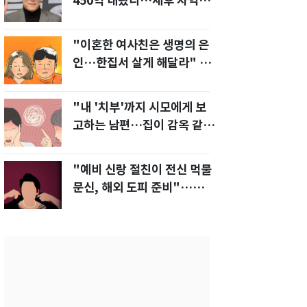
450억 내놨다…세후 차익
280억 '잭팟'
"이혼한 여사친은 생명의 은
인…한집서 살게 해달라" 남
편 요구에 '절망'
"내 '치부'까지 시모에게 보
고하는 남편…집이 감옥 같
다" 아내 고통
"예비 신랑 절친이 전신 먹물
문신, 해외 도피 준비"…예비
신부 '혼란'