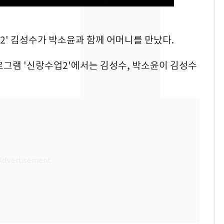
"캐리비안 베이 여자 탈
7
의실에 남자가 있어
업2' 김성수가 박소윤과 함께 어머니를 만났다.
요"…경찰 수사
[단독]중수청 가는 검찰
8
프로그램 '신랑수업2'에서는 김성수, 박소윤이 김성수
수사관 경력 합산 추
진…법무사·집행관 '혜
택' 유지
전남광주 화정역 인근서
9
교통사고로 40대 심정
지…6명 부상
축구협회, 외국인 심판
10
들 10여명 대상 '성 접
대' 의혹…월드컵·올림
픽 예선 등