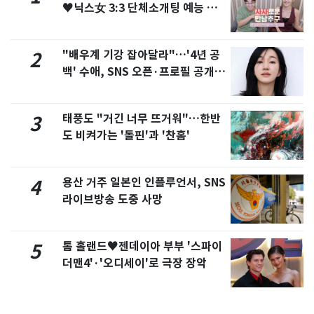
♥닉스女 3:3 단체소개팅 예능 화
제
"배우계 기강 잡아달라"…'4년 공
2
백' 수애, SNS 오픈·프로필 공개
화제
태풍도 "거긴 너무 뜨거워"…한반
3
도 비켜가는 '돌핀'과 '찬홈'
용산 거주 일본인 인플루언서, SNS
4
라이브방송 도중 사망
톰 홀랜드♥젠데이아 부부 '스파이
5
더맨4'·'오디세이'로 극장 장악