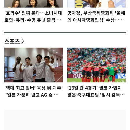
'효리수' 진짜 온다…소녀시대
양자경, 부산국제영화제 '올해
효연·유리·수영 유닛 출격 [N
의 아시아영화인상' 수상…15
이슈]
년만에 부산 온다
스포츠
'역대 최고 멤버' 육상 男 계주
'16일 간 4경기' 결코 가볍지
"일본 가뿐히 넘고 AG 金 따겠
않은 축구대표팀 '임시 감독'
다"
무게