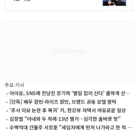
주요 기사
아이유, SNS에 전남친 장기하 '별일 없이 산다' 쿨하게 선곡
'깜짝'
[단독] 배우 원빈·라이즈 원빈, 브랜드 공동 모델 발탁
'주사 이모 논란 후 복귀' 키, 한강뷰 자택서 여유로운 일상
김정렬 "아내와 두 차례·13년 별거…심각한 술버릇 탓"
수백억대 건물주 서장훈 "세입자에게 먼저 나가라고 한 적 없
어"