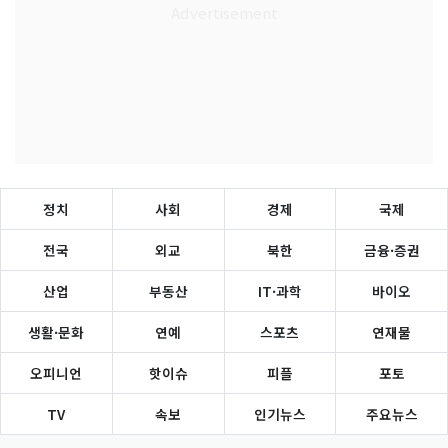
정치
사회
경제
국제
전국
외교
북한
금융·증권
산업
부동산
IT·과학
바이오
생활·문화
연예
스포츠
연재물
오피니언
핫이슈
피플
포토
TV
속보
인기뉴스
주요뉴스