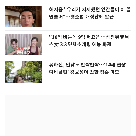
허지웅 "우리가 지지했던 인간들이 이 꼴
만들어"…형소법 개정안에 발끈
"10억 버는데 9억 써요?"…삼전男♥닉
스女 3:3 단체소개팅 예능 화제
유하진, 민낯도 반짝반짝…'14세 연상
예비남편' 강균성이 반한 청순 미모