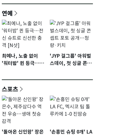
연예
최예나, 노출 없이
'JYP 걸그룹' 아워벌
'워터밤' 퀸 등극…전
스데이, 첫 싱글 콘셉
신 슈트로 신선한 충
트 포토 공개…청량·
격 [N샷]
키치
스포츠
'돌아온 신인왕' 장은
'손흥민 슈팅 0개' LA