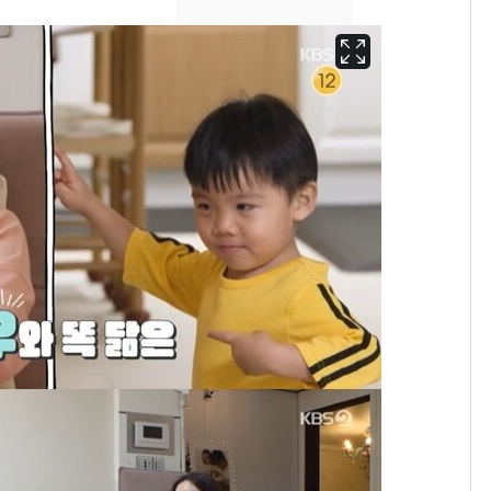
친 생리혈' 냉동고 보
관…"자궁 내부 궁금
해"
'일타강사' 남편과 아내
8
의 마지막 술자리…비극
으로 끝나버린 17년
[단독] 경찰, '김부장'
9
제작사 회장 수사…자본
시장법 위반 의혹
13호 태풍 '돌핀' 日오
10
키나와·가고시마현 접
근…26만명 대피령