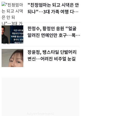
"친정엄마는 되고 시댁은 안
되냐"…3대 가족 여행 다녀
오자, 시모 '발끈'
한정수, 황정민 응원 "얼굴
알려진 연예인만 호구…폭로
녀도 신분 공개해라"
장윤정, 뱅스타일 단발머리
변신…어려진 비주얼 눈길