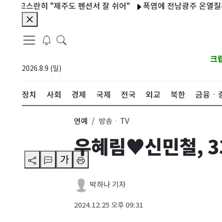
스란히 "제주도 펜션서 잘 쉬어"
폭염에 전남광주 온열질환자 누적 
크
2026.8.9 (일)
정치
사회
경제
국제
전국
외교
북한
금융ㆍ
연예
방송ㆍTV
우혜림♥신민철, 3
가
박하나 기자
2024.12.25 오후 09:31