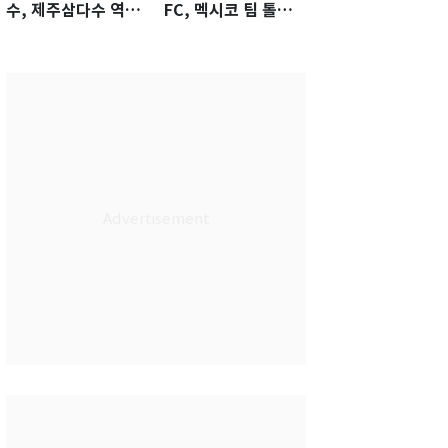
수, 제주삼다수 역전
FC, 멕시코 팀 톨루
우승…생애 첫승 감
카에 1-0 진땀승
격