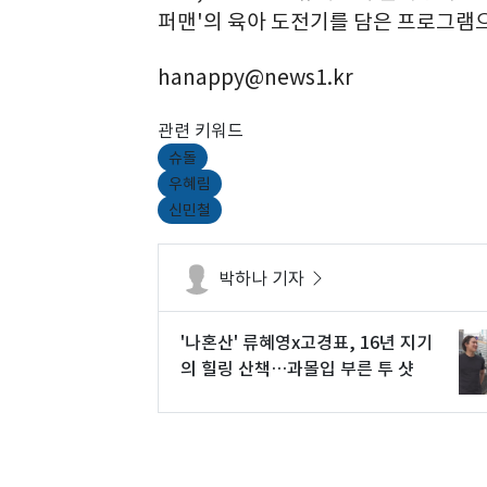
퍼맨'의 육아 도전기를 담은 프로그램으
hanappy@news1.kr
관련 키워드
슈돌
우혜림
신민철
박하나 기자
'나혼산' 류혜영x고경표, 16년 지기
의 힐링 산책…과몰입 부른 투 샷