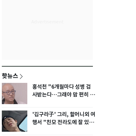
핫뉴스
홍석천 "6개월마다 성병 검
사받는다…그래야 맘 편히 성
생활" 깜짝 고백
'김구라子' 그리, 할머니외 여
행서 "친모 전라도에 잘 있
어"…유튜브서 언급