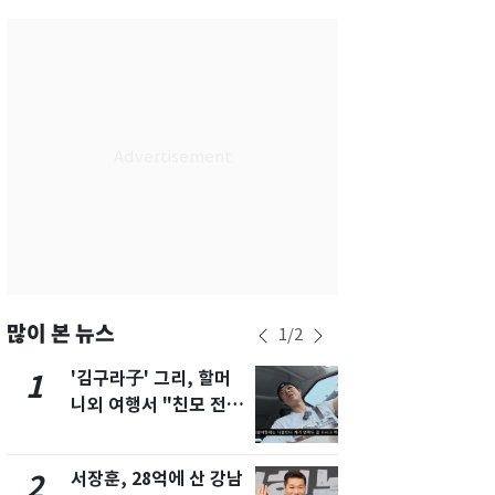
대구
28
℃
인천
29
℃
광주
30
℃
대전
28
℃
울산
25
℃
강릉
20
℃
제주
28
℃
많이 본 뉴스
1
/
2
'김구라子' 그리, 할머
'심판 성접대
1
6
니외 여행서 "친모 전라
었다…축구
도에 잘 있어"…유튜브
에 부인 3회 
서 언급
서장훈, 28억에 산 강남
회춘실험 억만
2
7