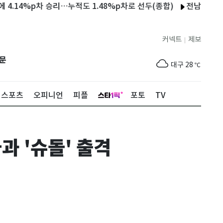
4%p차 승리…누적도 1.48%p차로 선두(종합)
전남광주 순천 컴파운
제주
28
℃
서울
27
℃
커넥트
제보
|
부산
25
℃
문
대구
28
℃
인천
29
℃
스포츠
오피니언
피플
포토
TV
광주
30
℃
대전
28
℃
과 '슈돌' 출격
울산
25
℃
강릉
20
℃
제주
28
℃
서울
27
℃
부산
25
℃