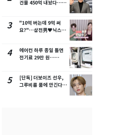
건물 450억 내놨다…세
친 생리혈' 냉동고 보
후 차익 280억 '잭팟'
관…"자궁 
해"
"10억 버는데 9억 써
'일타강사' 
3
8
요?"…삼전男♥닉스女
의 마지막 
3:3 단체소개팅 예능 화
으로 끝나버린
제
에어컨 하루 종일 틀면
[단독] 경찰,
4
9
전기료 29만 원…
제작사 회장
450kWh 넘으면 '요금
시장법 위반
폭탄'
[단독] 더보이즈 선우,
13호 태풍 '
5
10
그루비룸 품에 안긴다…
키나와·가고
앳에어리어와 전속계약
근…26만명