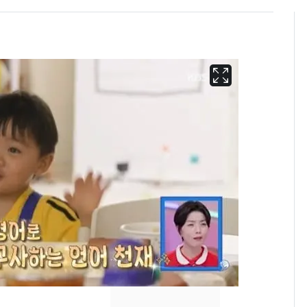
'심판 성접대'가 끝 아니
6
었다…축구협회장 출장
에 부인 3회 동반 '펑펑'
회춘실험 억만장자, '여
7