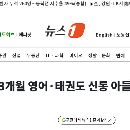
260명…동복댐 저수율 49%(종합)
金, 강원·TK서 鄭에 4.1
립토허브
해피펫
English
노동신
|
|
연예
증권
산업
부동산
ITㆍ과학
바이오
생활ㆍ문화
3개월 영어·태권도 신동 아들
구글에서 뉴스1 즐겨찾기