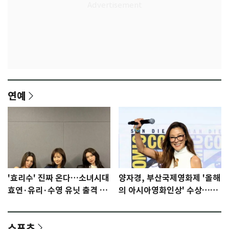
연예
'효리수' 진짜 온다…소녀시대
양자경, 부산국제영화제 '올해
효연·유리·수영 유닛 출격 [N
의 아시아영화인상' 수상…15
이슈]
년만에 부산 온다
스포츠