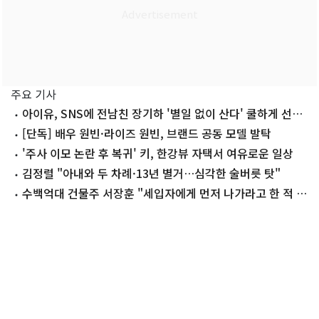
주요 기사
아이유, SNS에 전남친 장기하 '별일 없이 산다' 쿨하게 선곡
'깜짝'
[단독] 배우 원빈·라이즈 원빈, 브랜드 공동 모델 발탁
'주사 이모 논란 후 복귀' 키, 한강뷰 자택서 여유로운 일상
김정렬 "아내와 두 차례·13년 별거…심각한 술버릇 탓"
수백억대 건물주 서장훈 "세입자에게 먼저 나가라고 한 적 없
어"