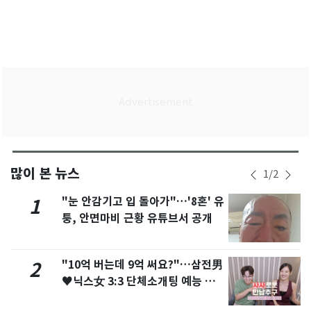
많이 본 뉴스
1
/
2
"눈 안감기고 입 돌아가"…'8혼' 유
1
퉁, 안면마비 근황 유튜브서 공개
"10억 버는데 9억 써요?"…삼전男
2
♥닉스女 3:3 단체소개팅 예능 화
제