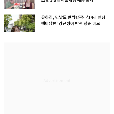
스女 3:3 단체소개팅 예능 화제
유하진, 민낯도 반짝반짝…'14세 연상
예비남편' 강균성이 반한 청순 미모