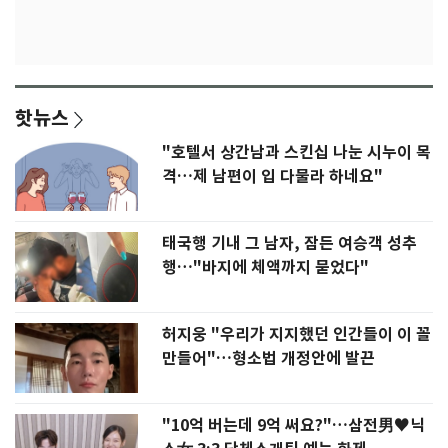
핫뉴스
"호텔서 상간남과 스킨십 나눈 시누이 목
격…제 남편이 입 다물라 하네요"
태국행 기내 그 남자, 잠든 여승객 성추
행…"바지에 체액까지 묻었다"
허지웅 "우리가 지지했던 인간들이 이 꼴
만들어"…형소법 개정안에 발끈
"10억 버는데 9억 써요?"…삼전男♥닉