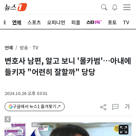
문화
연예
스포츠
오피니언
피플
포토
TV
연예
방송ㆍTV
변호사 남편, 알고 보니 '몰카범'…아내에
들키자 "어련히 잘할까" 당당
2024.10.26 오후 03:01
가
구글에서 뉴스1 즐겨찾기
X