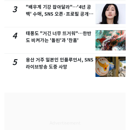
"배우계 기강 잡아달라"…'4년 공
3
백' 수애, SNS 오픈·프로필 공개
화제
태풍도 "거긴 너무 뜨거워"…한반
4
도 비켜가는 '돌핀'과 '찬홈'
용산 거주 일본인 인플루언서, SNS
5
라이브방송 도중 사망