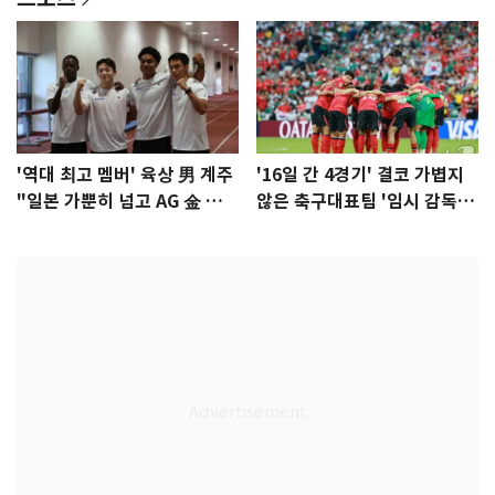
'역대 최고 멤버' 육상 男 계주
'16일 간 4경기' 결코 가볍지
"일본 가뿐히 넘고 AG 金 따겠
않은 축구대표팀 '임시 감독'
다"
무게