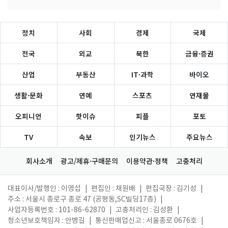
정치
사회
경제
국제
전국
외교
북한
금융·증권
산업
부동산
IT·과학
바이오
생활·문화
연예
스포츠
연재물
오피니언
핫이슈
피플
포토
TV
속보
인기뉴스
주요뉴스
회사소개
광고/제휴·구매문의
이용약관·정책
고충처리
대표이사/발행인 : 이영섭
|
편집인 : 채원배
|
편집국장 : 김기성
|
주소 : 서울시 종로구 종로 47 (공평동,SC빌딩17층)
|
사업자등록번호 : 101-86-62870
|
고충처리인 : 김성환
|
청소년보호책임자 : 안병길
|
통신판매업신고 : 서울종로 0676호
|