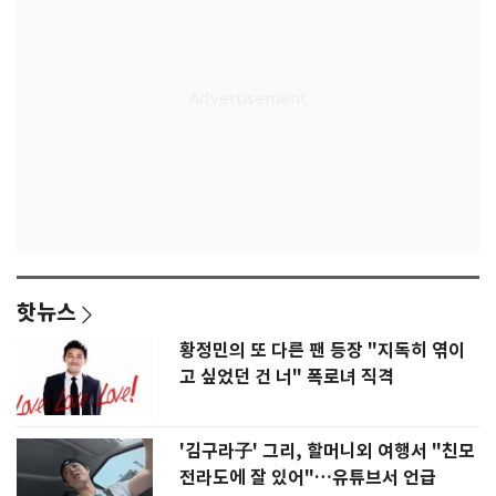
핫뉴스
황정민의 또 다른 팬 등장 "지독히 엮이
고 싶었던 건 너" 폭로녀 직격
'김구라子' 그리, 할머니외 여행서 "친모
전라도에 잘 있어"…유튜브서 언급