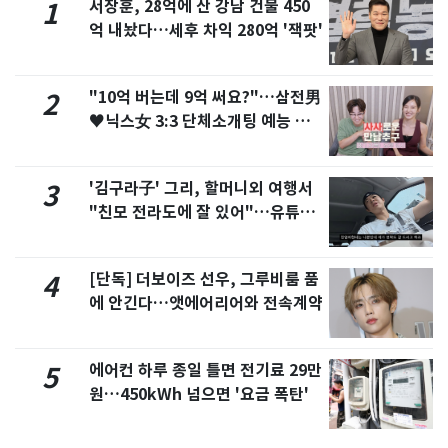
서장훈, 28억에 산 강남 건물 450
1
억 내놨다…세후 차익 280억 '잭팟'
"10억 버는데 9억 써요?"…삼전男
2
♥닉스女 3:3 단체소개팅 예능 화
제
'김구라子' 그리, 할머니외 여행서
3
"친모 전라도에 잘 있어"…유튜브
서 언급
[단독] 더보이즈 선우, 그루비룸 품
4
에 안긴다…앳에어리어와 전속계약
에어컨 하루 종일 틀면 전기료 29만
5
원…450kWh 넘으면 '요금 폭탄'