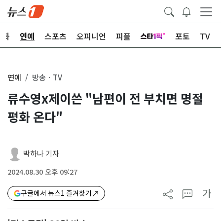
문화
연예
스포츠
오피니언
피플
포토
TV
연예
방송ㆍTV
류수영x제이쓴 "남편이 전 부치면 명절
평화 온다"
박하나 기자
2024.08.30 오후 09:27
가
구글에서 뉴스1 즐겨찾기