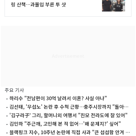
링 산책…과몰입 부른 투 샷
주요 기사
하리수 "전남편이 30억 날려서 이혼? 사실 아냐"
김선태, '무섭노' 논란 후 수척 근황…충주시장까지 "돌아올
생각 없냐?"
'김구라子' 그리, 할머니외 여행서 "친모 전라도에 잘 있어"
김민하 "주근깨, 고민해 본 적 없어…'왜 문제지?' 싶어"
블랙핑크 지수, 10주년 논란에 직접 사과 "큰 섭섭함 안겨 미