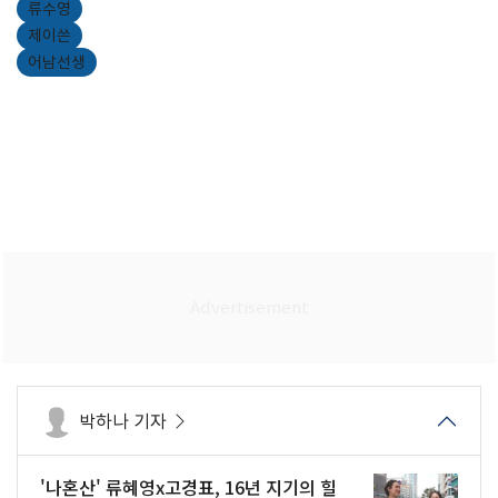
류수영
제이쓴
어남선생
박하나 기자
'나혼산' 류혜영x고경표, 16년 지기의 힐