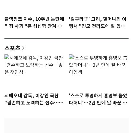
블랙핑크 지수, 10주년 논란에
'김구라子' 그리, 할머니외 여
직접 사과 "큰 섭섭함 안겨 미
행서 "친모 전라도에 잘 있
안"
어"…유튜브서 언급
스포츠
시메오네 감독, 이강인 극찬
'스스로 투명하게 홍명보 뽑았
"겸손하고 노력하는 선수…좋
다더니'…2년 만에 말 바꾼 이
은 첫인상"
임생