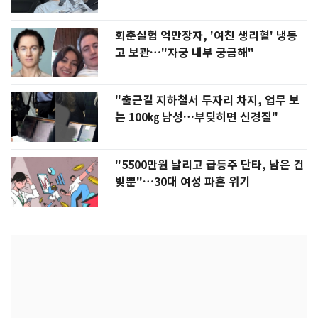
회춘실험 억만장자, '여친 생리혈' 냉동
고 보관…"자궁 내부 궁금해"
"출근길 지하철서 두자리 차지, 업무 보
는 100㎏ 남성…부딪히면 신경질"
"5500만원 날리고 급등주 단타, 남은 건
빚뿐"…30대 여성 파혼 위기