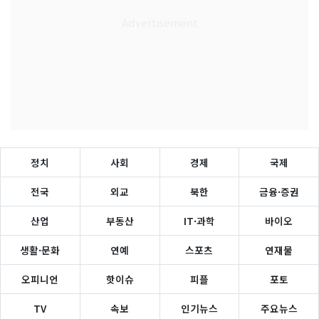
정치
사회
경제
국제
전국
외교
북한
금융·증권
산업
부동산
IT·과학
바이오
생활·문화
연예
스포츠
연재물
오피니언
핫이슈
피플
포토
TV
속보
인기뉴스
주요뉴스