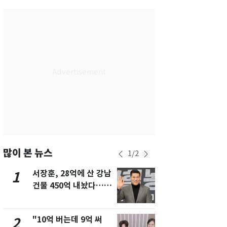
부산
34
℃
대구
34
℃
인천
36
℃
광주
34
℃
대전
35
℃
울산
31
℃
강릉
24
℃
제주
30
℃
많이 본 뉴스
1
/
2
서장훈, 28억에 산 강남
13호 태풍 '
1
6
건물 450억 내놨다…세
키나와·가고
후 차익 280억 '잭팟'
근…26만명
"10억 버는데 9억 써
낮 최고 37
2
7