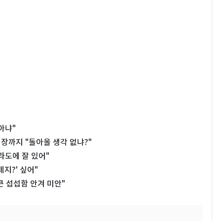
아냐"
시장까지 "돌아올 생각 없냐?"
라도에 잘 있어"
지?' 싶어"
큰 섭섭함 안겨 미안"