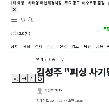
 피해 예방…하태영 태안해경서장, 주요 항구·해수욕장 점검
애틀랜
크
2026.8.8 (토)
정치
사회
경제
국제
전국
외교
북한
금융ㆍ
연예
방송ㆍTV
김성주 "피싱 사기
가
김민지 기자
업데이트 2024.08.27 오전 10:05