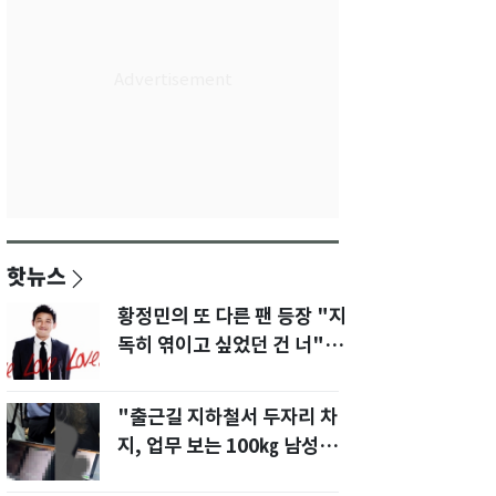
핫뉴스
황정민의 또 다른 팬 등장 "지
독히 엮이고 싶었던 건 너" 폭
로녀 직격
"출근길 지하철서 두자리 차
지, 업무 보는 100㎏ 남성…
부딪히면 신경질"