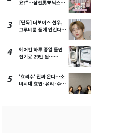
요?"…삼전男♥닉스女
속…전국 곳곳
3:3 단체소개팅 예능 화
날씨]
제
[단독] 더보이즈 선우,
[단독]중수
3
8
그루비룸 품에 안긴다…
수사관 경력
앳에어리어와 전속계약
진…법무사·
택' 유지
에어컨 하루 종일 틀면
"캐리비안 
4
9
전기료 29만 원…
의실에 남자
450kWh 넘으면 '요금
요"…경찰 
폭탄'
'효리수' 진짜 온다…소
전남광주 화
5
10
녀시대 효연·유리·수영
교통사고로 
유닛 출격 [N이슈]
지…6명 부