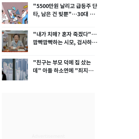
"5500만원 날리고 급등주 단
타, 남은 건 빚뿐"…30대 여
성 파혼 위기
"내가 치매? 혼자 죽겠다"…
깜빡깜빡하는 시모, 검사하라
하자 '발끈'
"친구는 부모 덕에 집 샀는
데" 아들 하소연에 "죄지었
다" 사죄 '먹먹'