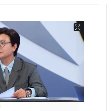
13호 태풍 '돌핀' 日오
6
키나와·가고시마현 접
근…26만명 대피령
처
낮 최고 37도 폭염 계
7