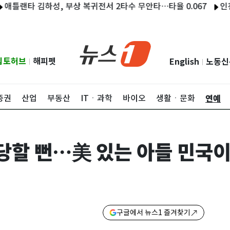
타 김하성, 부상 복귀전서 2타수 무안타…타율 0.067
인천서 해
립토허브
해피펫
English
노동신
|
|
연예
증권
산업
부동산
ITㆍ과학
바이오
생활ㆍ문화
당할 뻔…美 있는 아들 민국이
구글에서 뉴스1 즐겨찾기