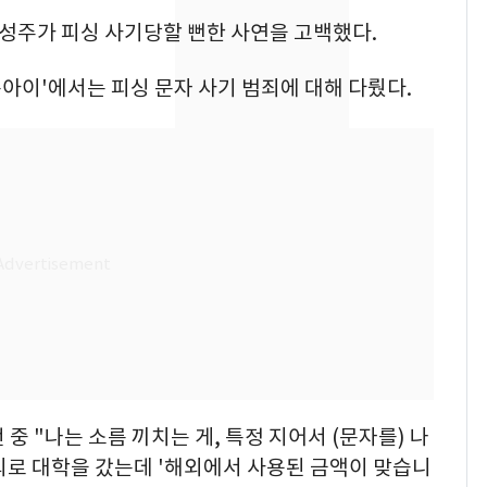
속…전국 곳곳 비 [오늘
 김성주가 피싱 사기당할 뻔한 사연을 고백했다.
날씨]
[단독]중수청 가는 검찰
8
든아이'에서는 피싱 문자 사기 범죄에 대해 다뤘다.
수사관 경력 합산 추
진…법무사·집행관 '혜
택' 유지
"캐리비안 베이 여자 탈
9
의실에 남자가 있어
요"…경찰 수사
전남광주 화정역 인근서
10
교통사고로 40대 심정
지…6명 부상
중 "나는 소름 끼치는 게, 특정 지어서 (문자를) 나
외로 대학을 갔는데 '해외에서 사용된 금액이 맞습니