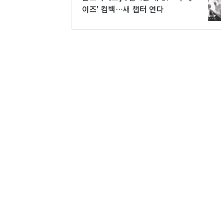
이즈' 컴백…새 챕터 연다