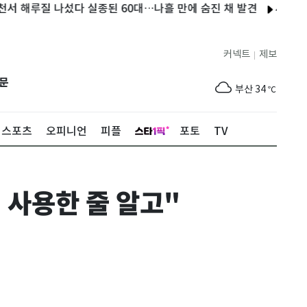
루질 나섰다 실종된 60대…나흘 만에 숨진 채 발견
서울 중랑구 
제주
30
℃
커넥트
제보
|
서울
35
℃
문
부산
34
℃
대구
34
℃
스포츠
오피니언
피플
포토
TV
인천
36
℃
광주
34
℃
 사용한 줄 알고"
대전
35
℃
울산
31
℃
강릉
24
℃
제주
30
℃
서울
35
℃