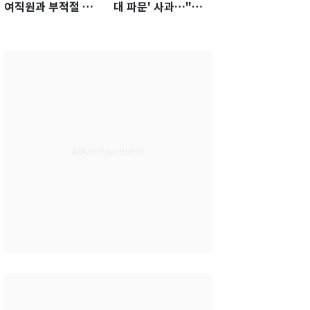
여직원과 부적절 관
대 파문' 사과…"참
계에 거액 퇴직금 지
담한 상황, 쇄신 약
급 논란
속"