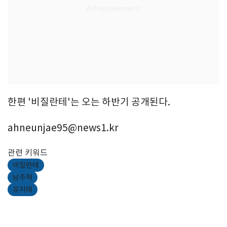
한편 '비질란테'는 오는 하반기 공개된다.
ahneunjae95@news1.kr
관련 키워드
비질란테
남주혁
유지태