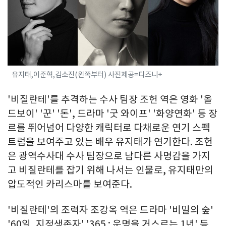
유지태,이준혁,김소진(왼쪽부터) 사진제공=디즈니+
'비질란테'를 추격하는 수사 팀장 조헌 역은 영화 '올
드보이' '꾼' '돈', 드라마 '굿 와이프' '화양연화' 등 장
르를 뛰어넘어 다양한 캐릭터로 다채로운 연기 스펙
트럼을 보여주고 있는 배우 유지태가 연기한다. 조헌
은 광역수사대 수사 팀장으로 남다른 사명감을 가지
고 비질란테를 잡기 위해 나서는 인물로, 유지태만의
압도적인 카리스마를 보여준다.
'비질란테'의 조력자 조강옥 역은 드라마 '비밀의 숲'
'60일, 지정생존자' '365 : 운명을 거스르는 1년' 등