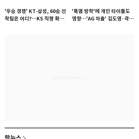
'우승 경쟁' KT-삼성, 60승 선
'폭염 방학'에 개인 타이틀도
착팀은 어디?…KS 직행 확률
영향…'AG 차출' 김도영·곽빈
77.8%
울상
핫뉴스