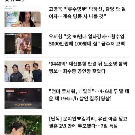
고영욱 "'류수영♥' 박하선, 감당 안 될
여자…계속 명품 사 나를 것"
오지헌 "父 90년대 일타강사…월수입
5000만원에 100평대 집" 금수저 고백
'9440억' 재산분할 판결 뒤 노소영 깜짝
행보…최수종 공연장 찾았다
"엄마 무서워, 내릴래"…4·6세 두 딸 태
운 채 194㎞/h 살인 질주[영상]
[단독] 문지인♥김기리, 유산 아픔 딛고
결혼 2년 만에 부모됐다…7일 득남