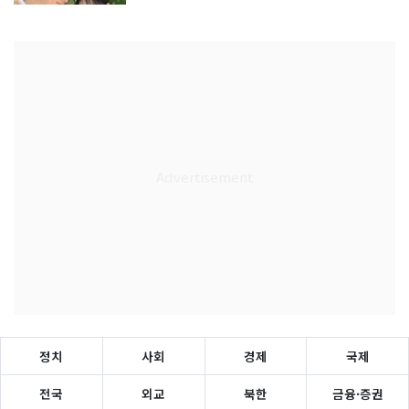
정치
사회
경제
국제
전국
외교
북한
금융·증권