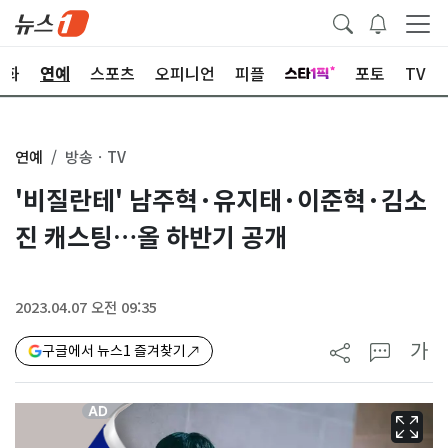
문화
연예
스포츠
오피니언
피플
포토
TV
연예
방송ㆍTV
'비질란테' 남주혁·유지태·이준혁·김소
진 캐스팅…올 하반기 공개
2023.04.07 오전 09:35
가
구글에서 뉴스1 즐겨찾기