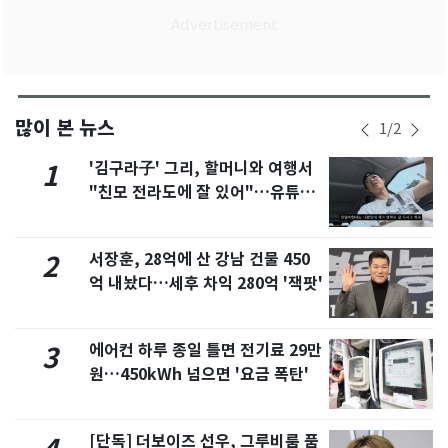
많이 본 뉴스
1
/
2
'김구라子' 그리, 할머니와 여행서
1
"친모 전라도에 잘 있어"…유튜브
서 언급
서장훈, 28억에 산 강남 건물 450
2
억 내놨다…세후 차익 280억 '잭팟'
에어컨 하루 종일 틀면 전기료 29만
3
원…450kWh 넘으면 '요금 폭탄'
[단독] 더보이즈 선우, 그루비룸 품