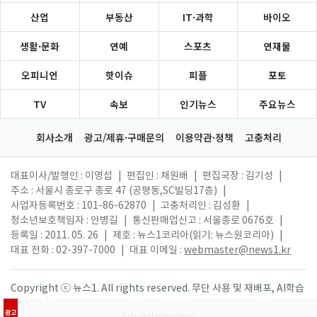
산업
부동산
IT·과학
바이오
생활·문화
연예
스포츠
연재물
오피니언
핫이슈
피플
포토
TV
속보
인기뉴스
주요뉴스
회사소개
광고/제휴·구매문의
이용약관·정책
고충처리
대표이사/발행인 : 이영섭
|
편집인 : 채원배
|
편집국장 : 김기성
|
주소 : 서울시 종로구 종로 47 (공평동,SC빌딩17층)
|
사업자등록번호 : 101-86-62870
|
고충처리인 : 김성환
|
청소년보호책임자 : 안병길
|
통신판매업신고 : 서울종로 0676호
|
등록일 : 2011. 05. 26
|
제호 : 뉴스1코리아(읽기: 뉴스원코리아)
|
대표 전화 : 02-397-7000
|
대표 이메일 :
webmaster@news1.kr
Copyright ⓒ 뉴스1. All rights reserved. 무단 사용 및 재배포, AI학습
활용 금지.
광고