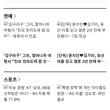
연예
'김구라子' 그리, 할머니와 여
[단독] 문지인♥김기리, 유산
행서 "친모 전라도에 잘 있
아픔 딛고 결혼 2년 만에 부모
어"…유튜브서 언급
됐다…7일 득남
스포츠