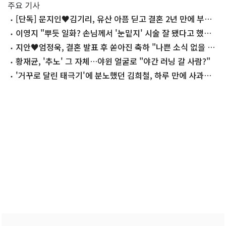
주요 기사
[단독] 문지인♥김기리, 유산 아픔 딛고 결혼 2년 만에 부모
됐다…7일 득남
이영지 "뿌듯 일화? 손님께서 '눈밑지' 시술 잘 됐다고 했을
때"
지안♥엄정욱, 결혼 발표 후 쏟아진 축하 "나쁜 소식 없을 예
정"
황재균, '추노' 그 자체…야윈 얼굴로 "야간 러닝 갈 사람?"
'거꾸로 달린 태극기'에 분노했던 김희철, 하루 만에 사과…
왜