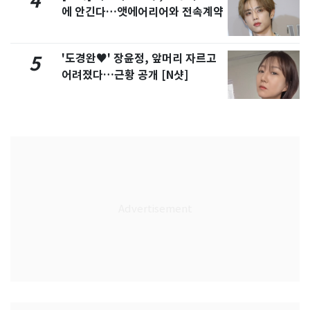
4
에 안긴다…앳에어리어와 전속계약
'도경완♥' 장윤정, 앞머리 자르고
5
어려졌다…근황 공개 [N샷]