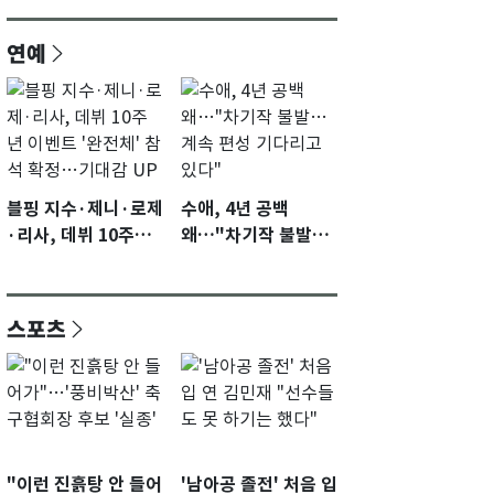
연예
블핑 지수·제니·로제
수애, 4년 공백
·리사, 데뷔 10주년
왜…"차기작 불발…
이벤트 '완전체' 참석
계속 편성 기다리고
확정…기대감 UP
있다"
스포츠
"이런 진흙탕 안 들어
'남아공 졸전' 처음 입