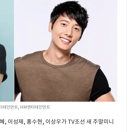
의실에 남자가 있어
요"…경찰 수사
2600만명 사로잡은 '바
8
나나킥 베이비'…농심
의 깜짝 선물
축구협회, 외국인 심판
9
들 10여명 대상 '성 접
대' 의혹…월드컵·올림
픽 예선 등
美 상원 클래리티법 처
10
리 난항…민주당 "윤리
·AML 보완 우선"
엔터테인먼트, HM엔터테인먼트
지혜, 이성재, 홍수현, 이상우가 TV조선 새 주말미니