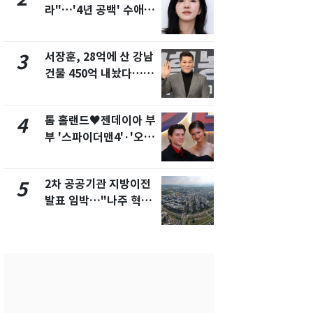
라"…'4년 공백' 수애,
의실에 남자
SNS 오픈·프로필 공개
요"…경찰 
화제
서장훈, 28억에 산 강남
2600만명 
3
8
건물 450억 내놨다…세
나나킥 베이
후 차익 280억 '잭팟'
의 깜짝 선물
톰 홀랜드♥젠데이아 부
축구협회, 
4
9
부 '스파이더맨4'·'오디
들 10여명 대
세이'로 극장 장악
대' 의혹…
픽 예선 등
2차 공공기관 지방이전
美 상원 클
5
10
발표 임박…"나주 혁신
리 난항…민
도시 최적"
·AML 보완