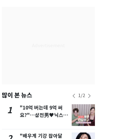
부산
35
℃
대구
37
℃
인천
36
℃
광주
37
℃
대전
37
℃
울산
34
℃
강릉
31
℃
제주
31
℃
많이 본 뉴스
1
/
2
"10억 버는데 9억 써
에어컨 하루
1
6
요?"…삼전男♥닉스女
전기료 29만
3:3 단체소개팅 예능 화
450kWh 
제
폭탄'
"배우계 기강 잡아달
"캐리비안 
2
7