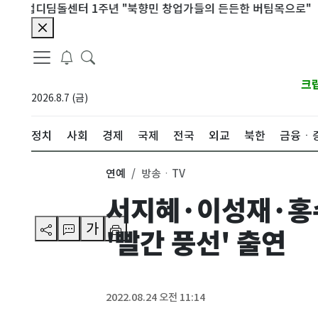
업디딤돌센터 1주년 "북향민 창업가들의 든든한 버팀목으로"
문형
크
2026.8.7 (금)
정치
사회
경제
국제
전국
외교
북한
금융ㆍ
연예
방송ㆍTV
서지혜·이성재·홍
가
'빨간 풍선' 출연
2022.08.24 오전 11:14