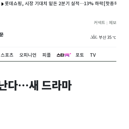
쇼핑, 시장 기대치 밑돈 2분기 실적…13% 하락[핫종목]
버스 도
제주
31
℃
커넥트
제보
|
서울
35
℃
문
부산
35
℃
대구
37
℃
스포츠
오피니언
피플
포토
TV
인천
36
℃
광주
37
℃
만난다…새 드라마
대전
37
℃
울산
34
℃
강릉
31
℃
제주
31
℃
서울
35
℃