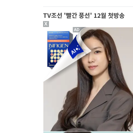
TV조선 '빨간 풍선' 12월 첫방송
X