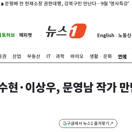
배 전 헌재소장 권한대행, 강북구민 만난다…9월 '명사특강'
롯데
립토허브
해피펫
English
노동신
|
|
연예
증권
산업
부동산
ITㆍ과학
바이오
생활ㆍ문화
수현·이상우, 문영남 작가 
구글에서 뉴스1 즐겨찾기