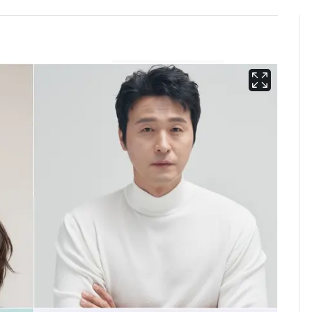
에어컨 하루 종일 틀면
6
전기료 29만 원…
450kWh 넘으면 '요금
폭탄'
"캐리비안 베이 여자 탈
7