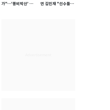
가"…'풍비박산' 축
연 김민재 "선수들도
구협회장 후보 '실종'
못 하기는 했다"