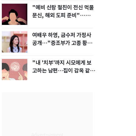
"예비 신랑 절친이 전신 먹물
문신, 해외 도피 준비"…예비
신부 '혼란'
여배우 하영, 금수저 가정사
공개…"증조부가 고종 황제
주치의"
"내 '치부'까지 시모에게 보
고하는 남편…집이 감옥 같
다" 아내 고통