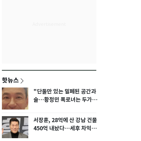
핫뉴스
"단둘만 있는 밀폐된 공간과
술…황정민 폭로녀는 두가지
에 집착했다"
서장훈, 28억에 산 강남 건물
450억 내놨다…세후 차익
280억 '잭팟'