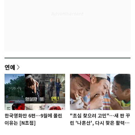
연예
한국영화만 6편…9월에 몰린
"초심 찾으려 고민"…새 판 꾸
이유는 [N초점]
린 '나혼산', 다시 찾은 활력
[N초점]