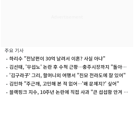
주요 기사
하리수 "전남편이 30억 날려서 이혼? 사실 아냐"
김선태, '무섭노' 논란 후 수척 근황…충주시장까지 "돌아올
생각 없냐?"
'김구라子' 그리, 할머니외 여행서 "친모 전라도에 잘 있어"
김민하 "주근깨, 고민해 본 적 없어…'왜 문제지?' 싶어"
블랙핑크 지수, 10주년 논란에 직접 사과 "큰 섭섭함 안겨 미
안"