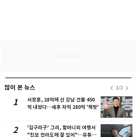
많이 본 뉴스
1
/
2
서장훈, 28억에 산 강남 건물 450
1
억 내놨다…세후 차익 280억 '잭팟'
'김구라子' 그리, 할머니외 여행서
2
"친모 전라도에 잘 있어"…유튜브