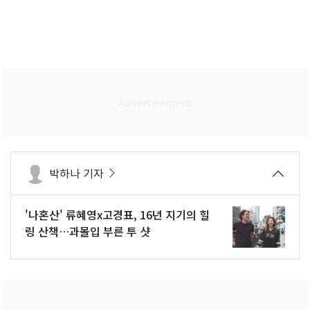
박하나 기자
'나혼산' 류혜영x고경표, 16년 지기의 힐
링 산책…과몰입 부른 투 샷