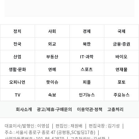
정치
사회
경제
국제
전국
외교
북한
금융·증권
산업
부동산
IT·과학
바이오
생활·문화
연예
스포츠
연재물
오피니언
핫이슈
피플
포토
TV
속보
인기뉴스
주요뉴스
회사소개
광고/제휴·구매문의
이용약관·정책
고충처리
대표이사/발행인 : 이영섭
|
편집인 : 채원배
|
편집국장 : 김기성
|
주소 : 서울시 종로구 종로 47 (공평동,SC빌딩17층)
|
사업자등록번호 : 101-86-62870
|
고충처리인 : 김성환
|