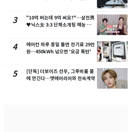
서 언급
"10억 버는데 9억 써요?"…삼전男
3
♥닉스女 3:3 단체소개팅 예능 화
제
에어컨 하루 종일 틀면 전기료 29만
4
원…450kWh 넘으면 '요금 폭탄'
[단독] 더보이즈 선우, 그루비룸 품
5
에 안긴다…앳에어리어와 전속계약