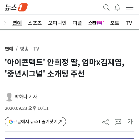
문화
연예
스포츠
오피니언
피플
포토
TV
연예
방송ㆍTV
'아이콘택트' 안희정 딸, 엄마x김재엽,
'중년시그널' 소개팅 주선
박하나 기자
2020.09.23 오후 10:11
가
구글에서 뉴스1 즐겨찾기