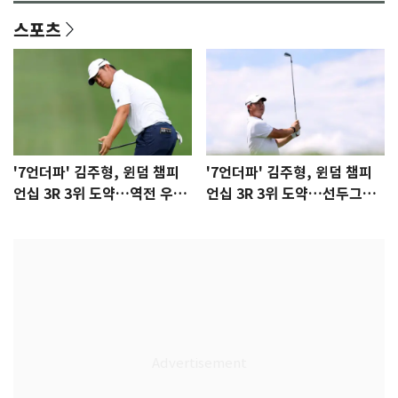
스포츠
'7언더파' 김주형, 윈덤 챔피
'7언더파' 김주형, 윈덤 챔피
언십 3R 3위 도약…역전 우승
언십 3R 3위 도약…선두그룹
정조준(종합)
에 한 타차