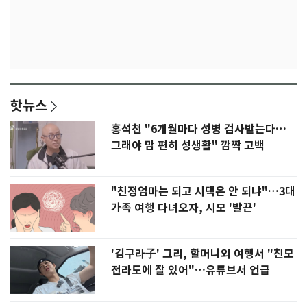
핫뉴스
홍석천 "6개월마다 성병 검사받는다…
그래야 맘 편히 성생활" 깜짝 고백
"친정엄마는 되고 시댁은 안 되냐"…3대
가족 여행 다녀오자, 시모 '발끈'
'김구라子' 그리, 할머니외 여행서 "친모
전라도에 잘 있어"…유튜브서 언급