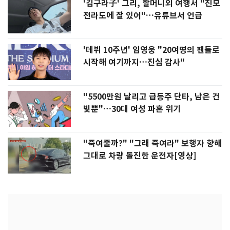
'김구라子' 그리, 할머니외 여행서 "친모
전라도에 잘 있어"…유튜브서 언급
'데뷔 10주년' 임영웅 "20여명의 팬들로
시작해 여기까지…진심 감사"
"5500만원 날리고 급등주 단타, 남은 건
빚뿐"…30대 여성 파혼 위기
"죽여줄까?" "그래 죽여라" 보행자 향해
그대로 차량 돌진한 운전자[영상]