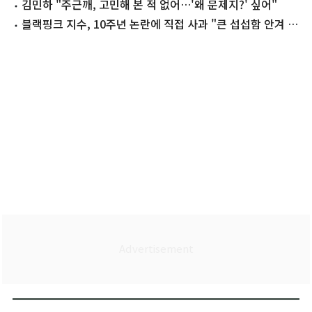
김민하 "주근깨, 고민해 본 적 없어…'왜 문제지?' 싶어"
블랙핑크 지수, 10주년 논란에 직접 사과 "큰 섭섭함 안겨 미
안"