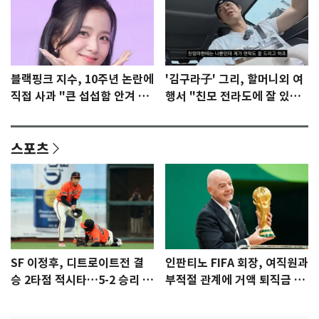
블랙핑크 지수, 10주년 논란에
'김구라子' 그리, 할머니외 여
직접 사과 "큰 섭섭함 안겨 미
행서 "친모 전라도에 잘 있
안"
어"…유튜브서 언급
스포츠
SF 이정후, 디트로이트전 결
인판티노 FIFA 회장, 여직원과
승 2타점 적시타…5-2 승리 견
부적절 관계에 거액 퇴직금 지
인
급 논란