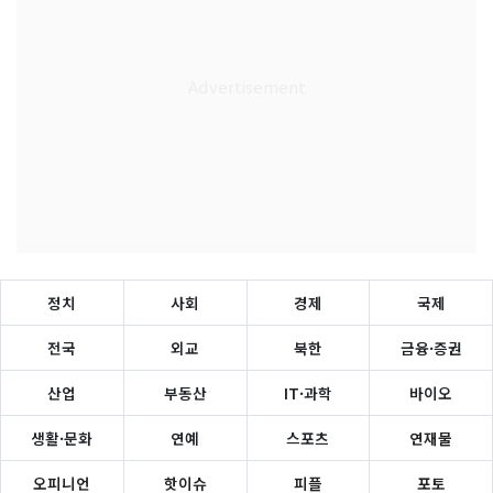
정치
사회
경제
국제
전국
외교
북한
금융·증권
산업
부동산
IT·과학
바이오
생활·문화
연예
스포츠
연재물
오피니언
핫이슈
피플
포토