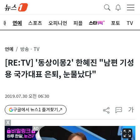
문화
연예
스포츠
오피니언
피플
포토
TV
연예
방송ㆍTV
[RE:TV] '동상이몽2' 한혜진 "남편 기성
용 국가대표 은퇴, 눈물났다"
2019.07.30 오전 06:30
가
구글에서 뉴스1 즐겨찾기
X