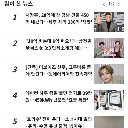
많이 본 뉴스
1
/
2
서장훈, 28억에 산 강남 건물 450
1
억 내놨다…세후 차익 280억 '잭팟'
"10억 버는데 9억 써요?"…삼전男
2
♥닉스女 3:3 단체소개팅 예능 화
제
[단독] 더보이즈 선우, 그루비룸 품
3
에 안긴다…앳에어리어와 전속계약
에어컨 하루 종일 틀면 전기료 29만
4
원…450kWh 넘으면 '요금 폭탄'
'효리수' 진짜 온다…소녀시대 효연
5
·유리·수영 유닛 출격 [N이슈]