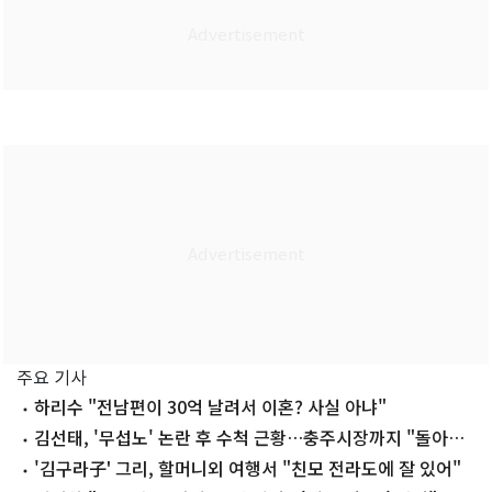
주요 기사
하리수 "전남편이 30억 날려서 이혼? 사실 아냐"
김선태, '무섭노' 논란 후 수척 근황…충주시장까지 "돌아올
생각 없냐?"
'김구라子' 그리, 할머니외 여행서 "친모 전라도에 잘 있어"