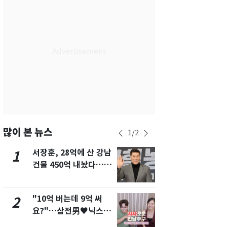
부산
29
℃
대구
30
℃
인천
30
℃
광주
31
℃
대전
29
℃
울산
28
℃
강릉
26
℃
많이 본 뉴스
1
/
2
제주
29
℃
서장훈, 28억에 산 강남
13호 태풍 '
1
6
건물 450억 내놨다…세
키나와·가고
후 차익 280억 '잭팟'
근…26만명
"10억 버는데 9억 써
"캐리비안 
2
7
요?"…삼전男♥닉스女
의실에 남자
3:3 단체소개팅 예능 화
요"…경찰 