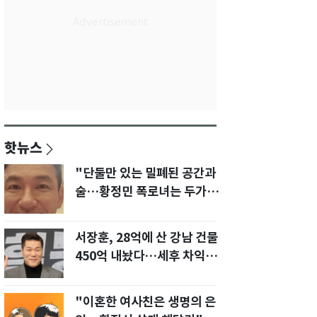
핫뉴스
"단둘만 있는 밀폐된 공간과
술…황정민 폭로녀는 두가지
에 집착했다"
서장훈, 28억에 산 강남 건물
450억 내놨다…세후 차익
280억 '잭팟'
"이혼한 여사친은 생명의 은