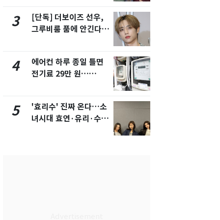
제
[단독] 더보이즈 선우,
전남광주 화
3
8
그루비룸 품에 안긴다…
교통사고로 
앳에어리어와 전속계약
지…6명 부
에어컨 하루 종일 틀면
[단독]중수
4
9
전기료 29만 원…
수사관 경력
450kWh 넘으면 '요금
진…법무사·
폭탄'
택' 유지
'효리수' 진짜 온다…소
축구협회, 
5
10
녀시대 효연·유리·수영
들 10여명 대
유닛 출격 [N이슈]
대' 의혹…
픽 예선 등