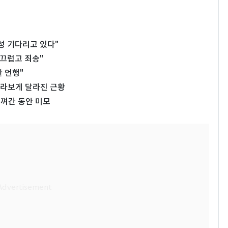
성 기다리고 있다"
부끄럽고 죄송"
 언행"
…몰라보게 달라진 근황
비껴간 동안 미모