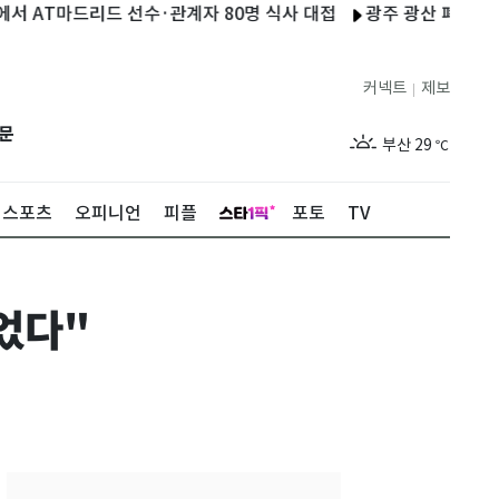
T마드리드 선수·관계자 80명 식사 대접
광주 광산 폐기물처리업체
제주
29
℃
커넥트
제보
|
서울
31
℃
문
부산
29
℃
대구
30
℃
스포츠
오피니언
피플
포토
TV
인천
30
℃
광주
31
℃
었다"
대전
29
℃
울산
28
℃
강릉
26
℃
제주
29
℃
서울
31
℃