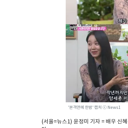
'본격연예 한밤' 캡처 ⓒ News1
(서울=뉴스1) 윤정미 기자 = 배우 신