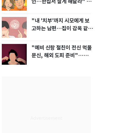
인…한집서 살게 해달라" 남
편 요구에 '절망'
"내 '치부'까지 시모에게 보
고하는 남편…집이 감옥 같
다" 아내 고통
"예비 신랑 절친이 전신 먹물
문신, 해외 도피 준비"…예비
신부 '혼란'