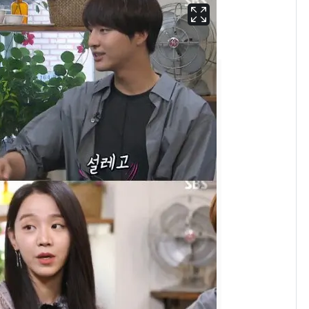
13호 태풍 '돌핀' 日오
6
키나와·가고시마현 접
근…26만명 대피령
"캐리비안 베이 여자 탈
7
의실에 남자가 있어
요"…경찰 수사