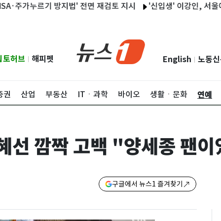
주가누르기 방지법' 전면 재검토 지시
'신입생' 이강인, 서울에서 A
립토허브
해피펫
English
노동신
|
|
연예
증권
산업
부동산
ITㆍ과학
바이오
생활ㆍ문화
신혜선 깜짝 고백 "양세종 팬이
구글에서 뉴스1 즐겨찾기