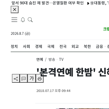
앞서 90대 숨진 채 발견…온열질환 여부 확인
李대통령, 'ISA·
크
2026.8.7 (금)
정치
사회
경제
국제
전국
외교
북한
금융ㆍ
연예
방송ㆍTV
'본격연예 한밤' 
가
2018.07.17 오후 09:44