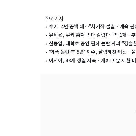
주요 기사
수애, 4년 공백 왜…"차기작 불발…계속 편
유세윤, 쿠키 훔쳐 먹다 걸렸다 "딱 1개…
신동엽, 대학로 공연 폄하 논란 사과 "경솔한
'학폭 논란 후 5년' 지수, 날렵해진 턱선
이지아, 48세 생일 자축…케이크 앞 세월 