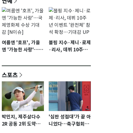
연예
여름엔 '호프', 가을
블핑 지수·제니·로제
엔 '가능한 사랑'…국
·리사, 데뷔 10주년
제영화제 수상 기대
이벤트 '완전체' 참석
감 [N이슈]
확정…기대감 UP
스포츠
박민지, 제주삼다수
'심판 성접대'가 끝 아
2R 공동 2위 도약…
니었다…축구협회장
통산 최다 21승 신기
출장에 부인 3회 동반