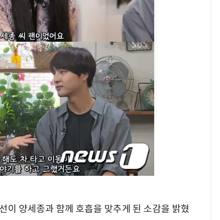
전남광주 화정역 인근서
8
교통사고로 40대 심정
지…6명 부상
[단독]중수청 가는 검찰
9
수사관 경력 합산 추
진…법무사·집행관 '혜
택' 유지
축구협회, 외국인 심판
10
들 10여명 대상 '성 접
대' 의혹…월드컵·올림
픽 예선 등
혜선이 양세종과 함께 호흡을 맞추게 된 소감을 밝혔