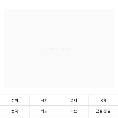
정치
사회
경제
국제
전국
외교
북한
금융·증권