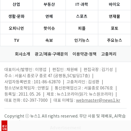
산업
부동산
IT·과학
바이오
생활·문화
연예
스포츠
연재물
오피니언
핫이슈
피플
포토
TV
속보
인기뉴스
주요뉴스
회사소개
광고/제휴·구매문의
이용약관·정책
고충처리
대표이사/발행인 : 이영섭
|
편집인 : 채원배
|
편집국장 : 김기성
|
주소 : 서울시 종로구 종로 47 (공평동,SC빌딩17층)
|
사업자등록번호 : 101-86-62870
|
고충처리인 : 김성환
|
청소년보호책임자 : 안병길
|
통신판매업신고 : 서울종로 0676호
|
등록일 : 2011. 05. 26
|
제호 : 뉴스1코리아(읽기: 뉴스원코리아)
|
대표 전화 : 02-397-7000
|
대표 이메일 :
webmaster@news1.kr
Copyright ⓒ 뉴스1. All rights reserved. 무단 사용 및 재배포, AI학습
활용 금지.
광고
삭제