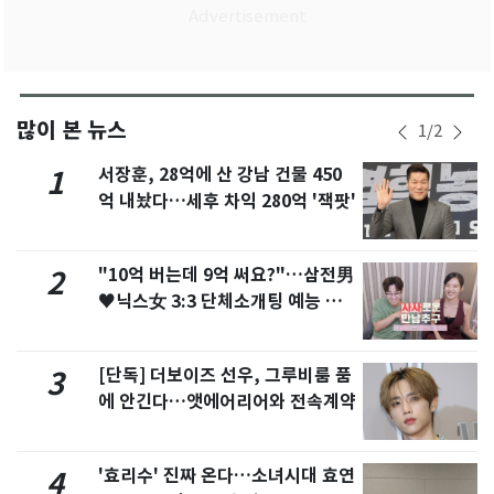
많이 본 뉴스
1
/
2
서장훈, 28억에 산 강남 건물 450
1
억 내놨다…세후 차익 280억 '잭팟'
"10억 버는데 9억 써요?"…삼전男
2
♥닉스女 3:3 단체소개팅 예능 화
제
[단독] 더보이즈 선우, 그루비룸 품
3
에 안긴다…앳에어리어와 전속계약
'효리수' 진짜 온다…소녀시대 효연
4