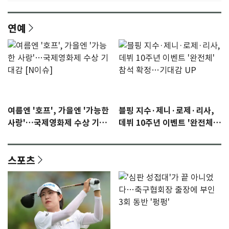
연예
여름엔 '호프', 가을엔 '가능한
블핑 지수·제니·로제·리사,
사랑'…국제영화제 수상 기대
데뷔 10주년 이벤트 '완전체'
감 [N이슈]
참석 확정…기대감 UP
스포츠