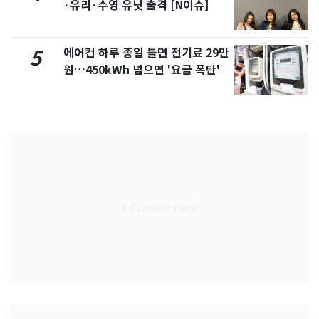
·유리·수영 유닛 출격 [N이슈]
에어컨 하루 종일 틀면 전기료 29만
5
원…450kWh 넘으면 '요금 폭탄'