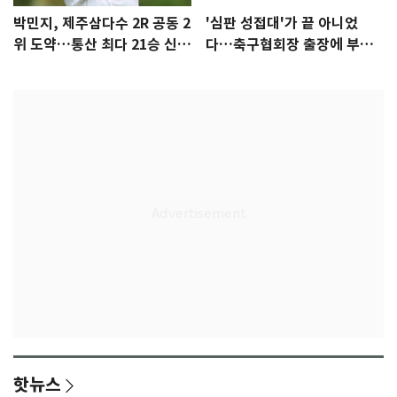
박민지, 제주삼다수 2R 공동 2
'심판 성접대'가 끝 아니었
위 도약…통산 최다 21승 신기
다…축구협회장 출장에 부인
록 도전
3회 동반 '펑펑'
핫뉴스