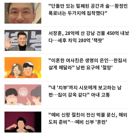
"단둘만 있는 밀폐된 공간과 술…황정민
폭로녀는 두가지에 집착했다"
서장훈, 28억에 산 강남 건물 450억 내놨
다…세후 차익 280억 '잭팟'
"이혼한 여사친은 생명의 은인…한집서
살게 해달라" 남편 요구에 '절망'
"내 '치부'까지 시모에게 보고하는 남
편…집이 감옥 같다" 아내 고통
"예비 신랑 절친이 전신 먹물 문신, 해외
도피 준비"…예비 신부 '혼란'