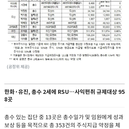
(공정위 제공)
한화·유진, 총수 2세에 RSU…사익편취 규제대상 95
8곳
총수 있는 집단 중 13곳은 총수일가 및 임원에게 성과
보상 등을 목적으로 총 353건의 주식지급 약정을 체