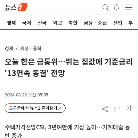
회
경제
국제
전국
외교
북한
금융ㆍ증권
산업
부동
경제
재정ㆍ통화
오늘 한은 금통위…뛰는 집값에 기준금리
'13연속 동결' 전망
2024.08.22 오전 05:35
가
구글에서 뉴스1 즐겨찾기
주택가격전망CSI, 3년여만에 가장 높아…가계대출 동
반 증가