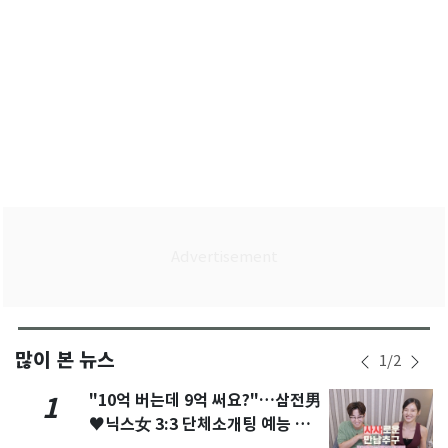
많이 본 뉴스
1
/
2
"10억 버는데 9억 써요?"…삼전男
1
♥닉스女 3:3 단체소개팅 예능 화