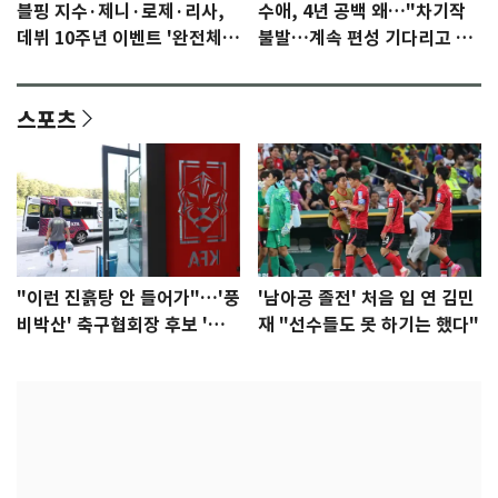
블핑 지수·제니·로제·리사,
수애, 4년 공백 왜…"차기작
데뷔 10주년 이벤트 '완전체'
불발…계속 편성 기다리고 있
참석 확정…기대감 UP
다"
스포츠
"이런 진흙탕 안 들어가"…'풍
'남아공 졸전' 처음 입 연 김민
비박산' 축구협회장 후보 '실
재 "선수들도 못 하기는 했다"
종'