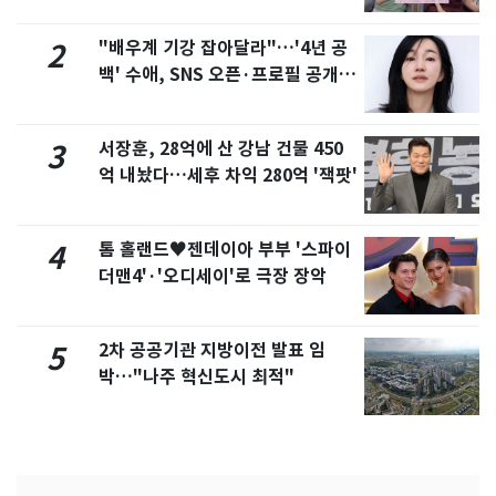
제
"배우계 기강 잡아달라"…'4년 공
2
백' 수애, SNS 오픈·프로필 공개
화제
서장훈, 28억에 산 강남 건물 450
3
억 내놨다…세후 차익 280억 '잭팟'
톰 홀랜드♥젠데이아 부부 '스파이
4
더맨4'·'오디세이'로 극장 장악
2차 공공기관 지방이전 발표 임
5
박…"나주 혁신도시 최적"