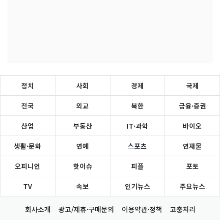
정치
사회
경제
국제
전국
외교
북한
금융·증권
산업
부동산
IT·과학
바이오
생활·문화
연예
스포츠
연재물
오피니언
핫이슈
피플
포토
TV
속보
인기뉴스
주요뉴스
회사소개
광고/제휴·구매문의
이용약관·정책
고충처리