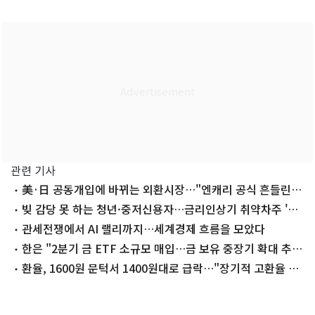
관련 기사
美·日 공동개입에 바뀌는 외환시장…"엔캐리 공식 흔들린
다"
빚 감당 못 하는 청년·중저신용자…금리인상기 취약차주 '경
고음'
관세전쟁에서 AI 랠리까지…세계경제 흐름을 모았다
한은 "2분기 금 ETF 소규모 매입…금 보유 중장기 확대 추
진"
환율, 1600원 문턱서 1400원대로 급락…"장기적 고환율 국
면은 계속"