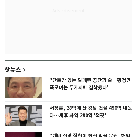
핫뉴스
"단둘만 있는 밀폐된 공간과 술…황정민
폭로녀는 두가지에 집착했다"
서장훈, 28억에 산 강남 건물 450억 내놨
다…세후 차익 280억 '잭팟'
"예비 신랑 절친이 전신 먹물 문신, 해외