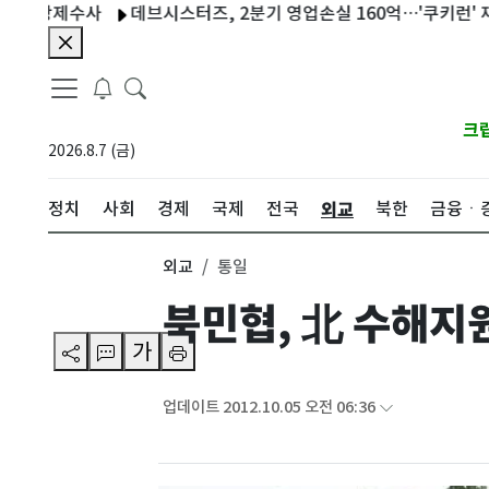
강제수사
데브시스터즈, 2분기 영업손실 160억…'쿠키런' 재도약 
크
2026.8.7 (금)
외교
정치
사회
경제
국제
전국
북한
금융ㆍ
외교
통일
북민협, 北 수해지원
가
업데이트 2012.10.05 오전 06:36