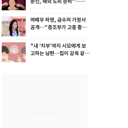
문신, 해외 도피 준비"…예비
신부 '혼란'
여배우 하영, 금수저 가정사
공개…"증조부가 고종 황제
주치의"
"내 '치부'까지 시모에게 보
고하는 남편…집이 감옥 같
다" 아내 고통