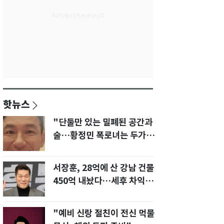
핫뉴스
"단둘만 있는 밀폐된 공간과
술…황정민 폭로녀는 두가지
에 집착했다"
서장훈, 28억에 산 강남 건물
450억 내놨다…세후 차익
280억 '잭팟'
"예비 신랑 절친이 전신 먹물