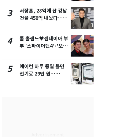
화제
픽 예선 등
서장훈, 28억에 산 강남
美 상원 클
3
8
건물 450억 내놨다…세
리 난항…민
후 차익 280억 '잭팟'
·AML 보완
톰 홀랜드♥젠데이아 부
전남광주 화
4
9
부 '스파이더맨4'·'오디
교통사고로 
세이'로 극장 장악
지…6명 부
에어컨 하루 종일 틀면
[속보] 프로
5
10
전기료 29만 원…
주말까지 '올
450kWh 넘으면 '요금
음 주 재개
폭탄'