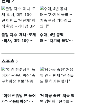
연예
블핑 지수·제니·로제
수애, 4년 공백
·리사, 데뷔 10주년
왜…"차기작 불발…
이벤트 '완전체' 참석
계속 편성 기다리고
확정…기대감 UP
있다"
스포츠
"이런 진흙탕 안 들어
'남아공 졸전' 처음 입
가"…'풍비박산' 축
연 김민재 "선수들도
구협회장 후보 '실종'
못 하기는 했다"