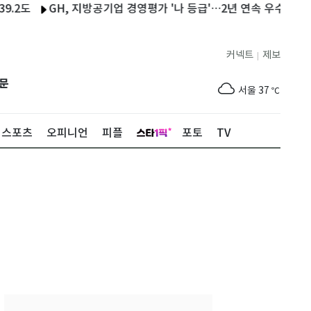
GH, 지방공기업 경영평가 '나 등급'…2년 연속 우수
"제철 농
커넥트
제보
|
제주
31
℃
문
서울
37
℃
부산
35
℃
스포츠
오피니언
피플
포토
TV
대구
39
℃
인천
37
℃
광주
38
℃
대전
37
℃
울산
33
℃
강릉
31
℃
제주
31
℃