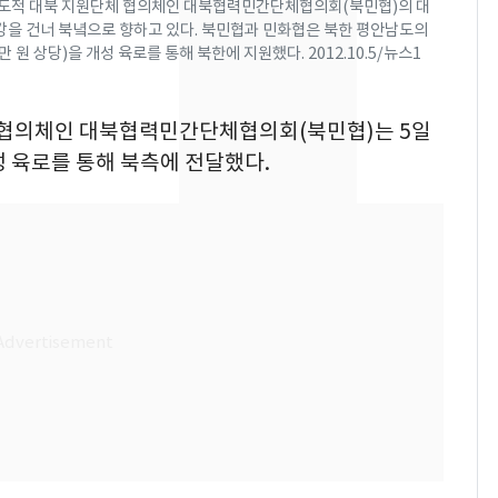
 인도적 대북 지원단체 협의체인 대북협력민간단체협의회(북민협)의 대
픽 예선 등
강을 건너 북녘으로 향하고 있다. 북민협과 민화협은 북한 평안남도의
美 상원 클래리티법 처
8
 원 상당)을 개성 육로를 통해 북한에 지원했다. 2012.10.5/뉴스1
리 난항…민주당 "윤리
·AML 보완 우선"
의 협의체인 대북협력민간단체협의회(북민협)는 5일
전남광주 화정역 인근서
9
성 육로를 통해 북측에 전달했다.
교통사고로 40대 심정
지…6명 부상
[속보] 프로야구, 이번
10
주말까지 '올 스톱'…다
음 주 재개