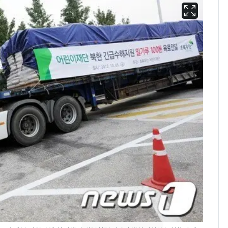
"캐리비안 베이 여자 탈
6
의실에 남자가 있어
요"…경찰 수사
축구협회, 외국인 심판
7
들 10여명 대상 '성 접
대' 의혹…월드컵·올림