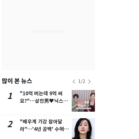
서울
37
℃
부산
35
℃
대구
39
℃
인천
37
℃
광주
38
℃
대전
37
℃
울산
33
℃
많이 본 뉴스
1
/
2
강릉
31
℃
"10억 버는데 9억 써
"캐리비안 
1
6
요?"…삼전男♥닉스女
의실에 남자
제주
31
℃
3:3 단체소개팅 예능 화
요"…경찰 
제
"배우계 기강 잡아달
축구협회, 
2
7
라"…'4년 공백' 수애,
들 10여명 대
SNS 오픈·프로필 공개
대' 의혹…