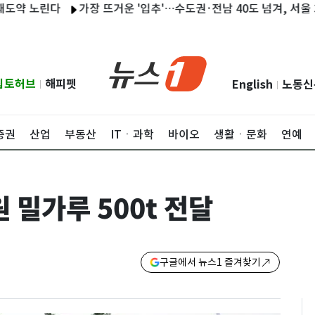
노린다
가장 뜨거운 '입추'…수도권·전남 40도 넘겨, 서울 39.2도
립토허브
해피펫
English
노동신
|
|
증권
산업
부동산
ITㆍ과학
바이오
생활ㆍ문화
연예
 밀가루 500t 전달
구글에서 뉴스1 즐겨찾기