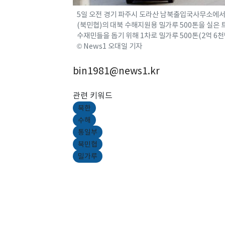
5일 오전 경기 파주시 도라산 남북출입국사무소에서
(북민협)의 대북 수해지원용 밀가루 500톤을 실은
수재민들을 돕기 위해 1차로 밀가루 500톤(2억 6천만
© News1 오대일 기자
bin1981@news1.kr
관련 키워드
북한
수해
통일부
북민협
밀가루