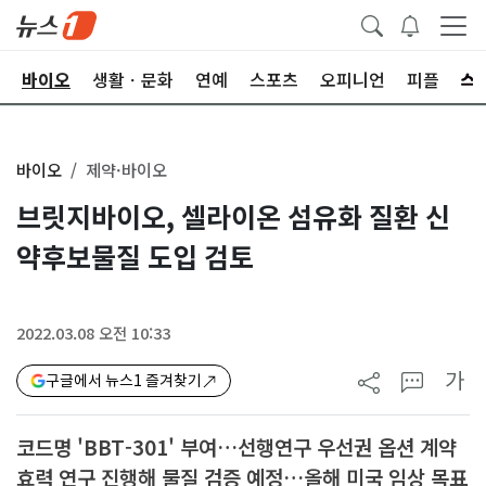
바이오
생활ㆍ문화
연예
스포츠
오피니언
피플
바이오
제약·바이오
브릿지바이오, 셀라이온 섬유화 질환 신
약후보물질 도입 검토
2022.03.08 오전 10:33
가
구글에서 뉴스1 즐겨찾기
코드명 'BBT-301' 부여…선행연구 우선권 옵션 계약
효력 연구 진행해 물질 검증 예정…올해 미국 임상 목표