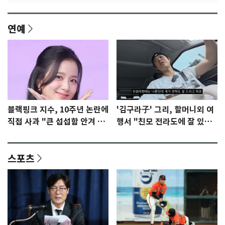
연예
블랙핑크 지수, 10주년 논란에
'김구라子' 그리, 할머니외 여
직접 사과 "큰 섭섭함 안겨 미
행서 "친모 전라도에 잘 있
안"
어"…유튜브서 언급
스포츠