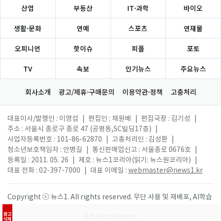
산업
부동산
IT·과학
바이오
생활·문화
연예
스포츠
연재물
오피니언
핫이슈
피플
포토
TV
속보
인기뉴스
주요뉴스
회사소개
광고/제휴·구매문의
이용약관·정책
고충처리
대표이사/발행인 : 이영섭
|
편집인 : 채원배
|
편집국장 : 김기성
|
주소 : 서울시 종로구 종로 47 (공평동,SC빌딩17층)
|
사업자등록번호 : 101-86-62870
|
고충처리인 : 김성환
|
청소년보호책임자 : 안병길
|
통신판매업신고 : 서울종로 0676호
|
등록일 : 2011. 05. 26
|
제호 : 뉴스1코리아(읽기: 뉴스원코리아)
|
대표 전화 : 02-397-7000
|
대표 이메일 :
webmaster@news1.kr
Copyright ⓒ 뉴스1. All rights reserved. 무단 사용 및 재배포, AI학습
활용 금지.
광고
삭제