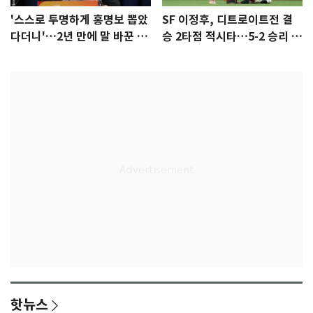
'스스로 투명하게 홍명보 뽑았
SF 이정후, 디트로이트전 결
다더니'…2년 만에 말 바꾼 이
승 2타점 적시타…5-2 승리 견
임생
인
핫뉴스