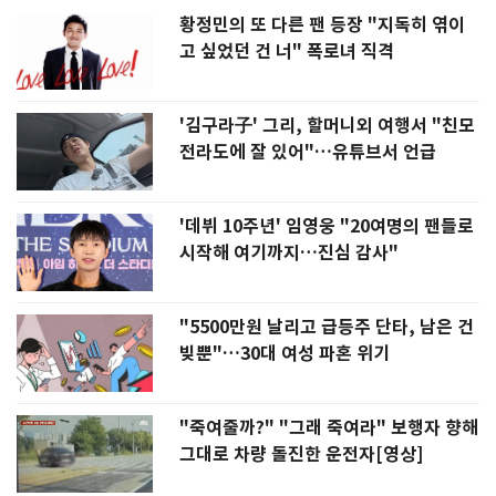
황정민의 또 다른 팬 등장 "지독히 엮이
고 싶었던 건 너" 폭로녀 직격
'김구라子' 그리, 할머니외 여행서 "친모
전라도에 잘 있어"…유튜브서 언급
'데뷔 10주년' 임영웅 "20여명의 팬들로
시작해 여기까지…진심 감사"
"5500만원 날리고 급등주 단타, 남은 건
빚뿐"…30대 여성 파혼 위기
"죽여줄까?" "그래 죽여라" 보행자 향해
그대로 차량 돌진한 운전자[영상]