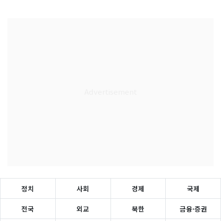
정치
사회
경제
국제
전국
외교
북한
금융·증권