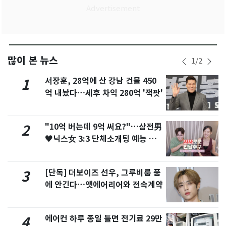
많이 본 뉴스
1
/
2
서장훈, 28억에 산 강남 건물 450
1
억 내놨다…세후 차익 280억 '잭팟'
"10억 버는데 9억 써요?"…삼전男
2
♥닉스女 3:3 단체소개팅 예능 화
제
[단독] 더보이즈 선우, 그루비룸 품
3
에 안긴다…앳에어리어와 전속계약
에어컨 하루 종일 틀면 전기료 29만
4