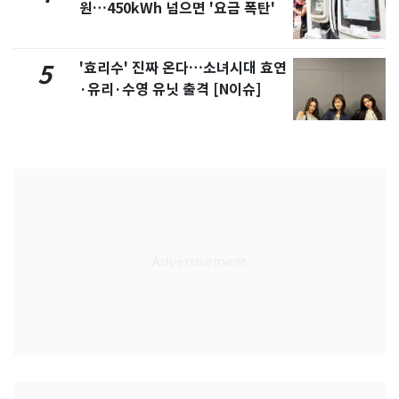
원…450kWh 넘으면 '요금 폭탄'
'효리수' 진짜 온다…소녀시대 효연
5
·유리·수영 유닛 출격 [N이슈]