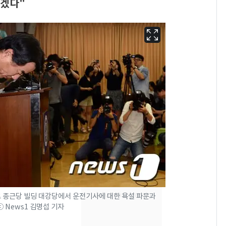
찾겠다"
삼성전자·SK하이닉스
6
"주주 환원 의미 있게
확대할 것" 약속
로 종근당 빌딩 대강당에서 운전기사에 대한 욕설 파문과
펄펄 끓는 서울, 40도
7
ⓒ News1 김명섭 기자
돌파하나…한낮 39도
폭염[오늘날씨]