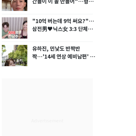
간들이 이 꼴 만들어"…형소
법 개정안에 발끈
"10억 버는데 9억 써요?"…
삼전男♥닉스女 3:3 단체소
개팅 예능 화제
유하진, 민낯도 반짝반
짝…'14세 연상 예비남편' 강
균성이 반한 청순 미모