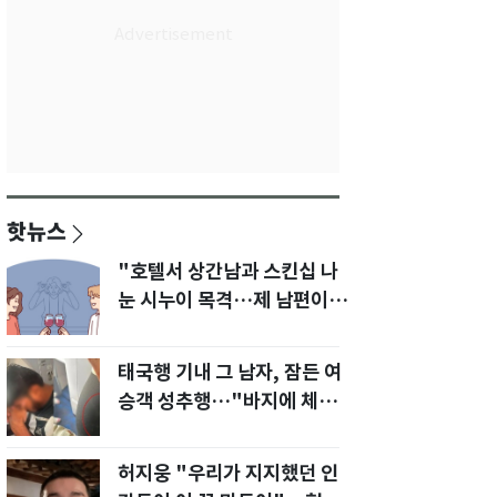
핫뉴스
"호텔서 상간남과 스킨십 나
눈 시누이 목격…제 남편이
입 다물라 하네요"
태국행 기내 그 남자, 잠든 여
승객 성추행…"바지에 체액
까지 묻었다"
허지웅 "우리가 지지했던 인