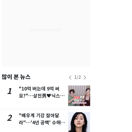
서울
30
℃
부산
27
℃
대구
28
℃
인천
29
℃
광주
27
℃
대전
28
℃
울산
26
℃
많이 본 뉴스
1
/
2
강릉
24
℃
"10억 버는데 9억 써
삼성전자·S
1
6
요?"…삼전男♥닉스女
"주주 환원 
제주
26
℃
3:3 단체소개팅 예능 화
확대할 것" 
제
"배우계 기강 잡아달
펄펄 끓는 서
2
7
라"…'4년 공백' 수애,
돌파하나…한
SNS 오픈·프로필 공개
폭염[오늘날