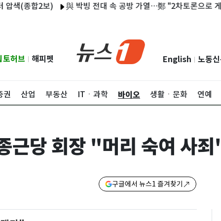
(종합2보)
與 박빙 전대 속 공방 가열…鄭 "2차토론으로 게임 끝" 
립토허브
해피펫
English
노동신
|
|
바이오
증권
산업
부동산
ITㆍ과학
생활ㆍ문화
연예
종근당 회장 "머리 숙여 사죄
구글에서 뉴스1 즐겨찾기