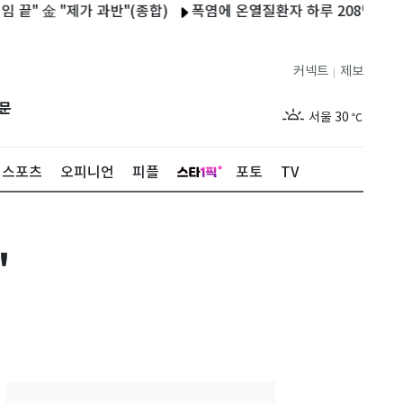
金 "제가 과반"(종합)
폭염에 온열질환자 하루 208명…1명 사망
커넥트
제보
|
제주
26
℃
문
서울
30
℃
부산
27
℃
스포츠
오피니언
피플
포토
TV
대구
28
℃
인천
29
℃
"
광주
27
℃
대전
28
℃
울산
26
℃
강릉
24
℃
제주
26
℃