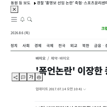
동원 등 보도
경찰 '홍명보 선임 논란' 축협·스포츠윤리센터 압색
크
2026.8.6 (목)
정치
사회
경제
국제
전국
외교
북한
금융ㆍ
바이오
제약·바이오
'폭언논란' 이장한 
가
업데이트 2017.07.14 오전 10:41