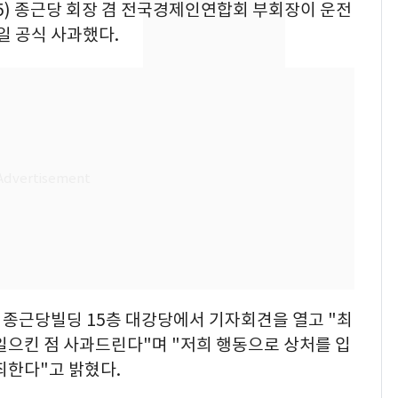
65) 종근당 회장 겸 전국경제인연합회 부회장이 운전
[단독]"이번 역은 신논
8
일 공식 사과했다.
현, 토스역입니다"…서
울 지하철에 토스 이름
새겼다
SK하이닉스 또 프리마
9
켓 하한가…달랑 11주
에 시초가 소동
"캐리비안 베이 여자 탈
10
의실에 남자가 있어
요"…경찰 수사
로 종근당빌딩 15층 대강당에서 기자회견을 열고 "최
일으킨 점 사과드린다"며 "저희 행동으로 상처를 입
죄한다"고 밝혔다.