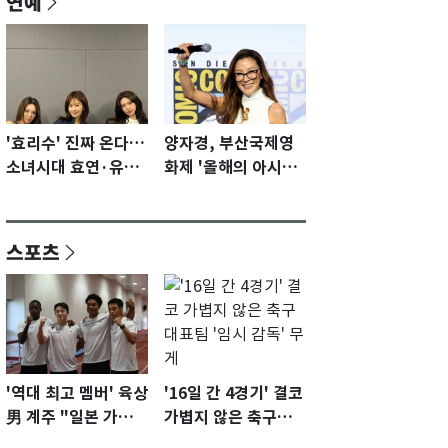
연예
'효리수' 진짜 온다…
양자경, 부산국제영
소녀시대 효연·유리·
화제 '올해의 아시아
수영 유닛 출격 [N이
영화인상' 수상…15
슈]
년만에 부산 온다
스포츠
'역대 최고 멤버' 육상
'16일 간 4경기' 결코
男 계주 "일본 가뿐히
가볍지 않은 축구대
넘고 AG 金 따겠다"
표팀 '임시 감독' 무게