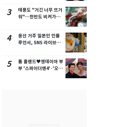
화제
태풍도 "거긴 너무 뜨거
[단독]"이번
3
8
워"…한반도 비켜가는
현, 토스역
'돌핀'과 '찬홈'
울 지하철에
새겼다
용산 거주 일본인 인플
SK하이닉스
4
9
루언서, SNS 라이브방
켓 하한가…
송 도중 사망
에 시초가 
톰 홀랜드♥젠데이아 부
"캐리비안 
5
10
부 '스파이더맨4'·'오디
의실에 남자
세이'로 극장 장악
요"…경찰 